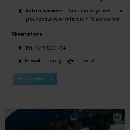
Autres services
: dîners montagnards pour
groupes sur réservation, min. 18 personnes.
Réservations :
Tél.
+376 890 734
E-mail :
pidemigdia@soldeu.ad
Voir la carte
Restaurante
Grandvalira
Re
L'Arrosserie
L'
Grandvalira
Gr