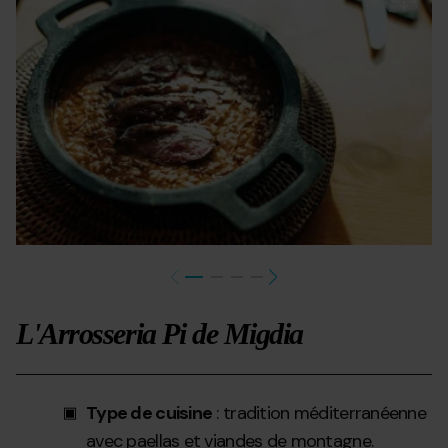
d
mi
di
Gr
L'Arrosseria Pi de Migdia
Type de cuisine
: tradition méditerranéenne
avec paellas et viandes de montagne.