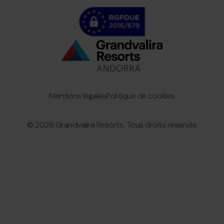
Bottom
menu
Granvalira
Mentions légales
Politique de cookies
© 2026 Grandvalira Resorts. Tous droits réservés