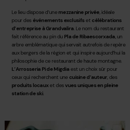
Le lieu dispose d’une
mezzanine privée
, idéale
pour des
événements exclusifs
et
célébrations
d’entreprise à Grandvalira
. Le nom du restaurant
fait référence au pin du
Pla de Ribaescorxada
, un
arbre emblématique qui servait autrefois de repère
aux bergers de la région et qui inspire aujourd’hui la
philosophie de ce restaurant de haute montagne.
L’Arrosseria Pi de Migdia
est un choix sûr pour
ceux qui recherchent une
cuisine d’auteur
, des
produits locaux
et des
vues uniques en pleine
station de ski
.
L'arrosseria.jpg
Grandvalira
L'
L'
Gr
pi
4.