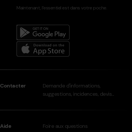
Maintenant, l’essentiel est dans votre poche.
Menú
del
peu
Contacter
Demande d'informations,
-
suggestions, incidences, devis...
grandvalira.com
Aide
Foire aux questions