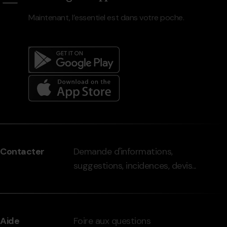
Maintenant, l’essentiel est dans votre poche.
Menú
del
peu
Contacter
Demande d'informations,
-
suggestions, incidences, devis...
grandvalira.com
Aide
Foire aux questions