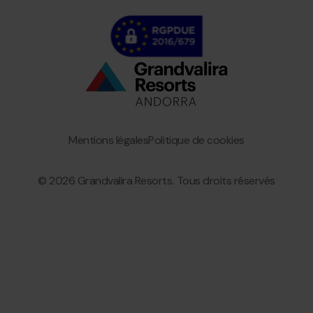
Bottom
menu
Granvalira
Mentions légales
Politique de cookies
© 2026 Grandvalira Resorts. Tous droits réservés