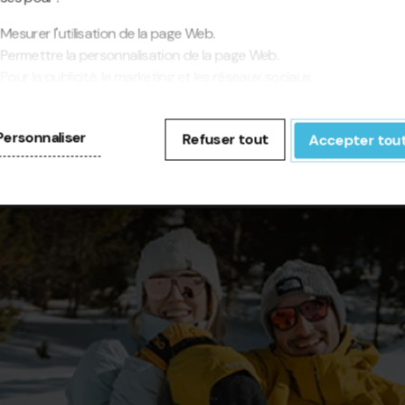
Mesurer l'utilisation de la page Web.
Permettre la personnalisation de la page Web.
Pour la publicité, le marketing et les réseaux sociaux.
cliquant sur « Accepter tout », vous autorisez l'installation des
kies. Si vous préférez les configurer vous-même, cliquez sur «
Personnaliser
Refuser tout
Accepter tou
figurer ».