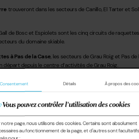
rre
trouveront dans les secteurs de Canillo, El Tarter et S
 le Gall de Bosc et Espiolets sont les cinq circuits de raque
 secteurs du domaine skiable.
tes à Pas de la Case
, les secteurs de Grau Roig et Pas de
un départ depuis le centre d’activités de Grau Roig.
té, des options de
location de raquettes à Pas de la Case
Consentement
Détails
À propos des coo
n de Canillo.
Vous pouvez contrôler l'utilisation des cookies
 notre page, nous utilisons des cookies. Certains sont absolument
essaires au fonctionnement de la page, et d'autres sont facultatifs
lisés pour :