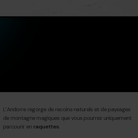
L’Andorre regorge de recoins naturels et de paysages
de montagne magiques que vous pourrez uniquement
parcourir en
raquettes
.