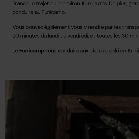
France, le trajet dure environ 10 minutes. De plus, grâce
conduira au Funicamp.
Vous pouvez également vous y rendre par les trans
20 minutes du lundi au vendredi, et toutes les 30 minut
Le
Funicamp
vous conduira aux pistes de ski en 15 
grandvalira-
Grandvalira
sectores-
encamp-
2c1.jpg