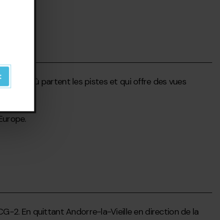
t
endroit d'où partent les pistes et qui offre des vues
'Europe.
G-2. En quittant Andorre-la-Vieille en direction de la