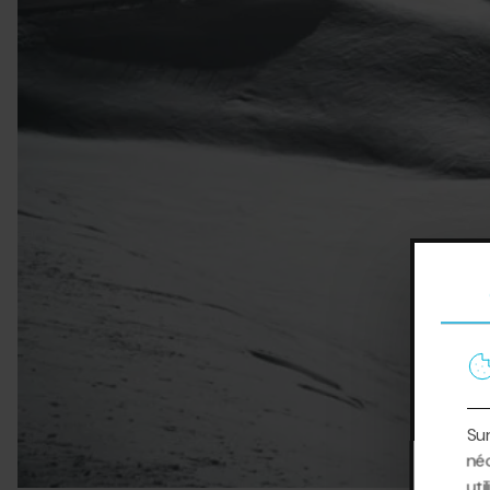
Sur
néc
uti