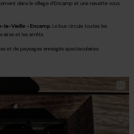
itement dans le village d’Encamp et une navette vous
-la-Vieille - Encamp
. Le bus circule toutes les
raires et les arrêts.
ues et de paysages enneigés spectaculaires.
Re
gr
Gr
E
se
Gr
e
2c