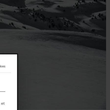
kies
 et