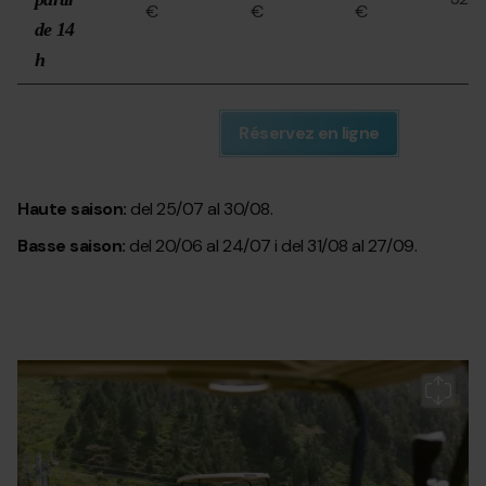
€
€
€
de 14
h
Réservez en ligne
Haute saison:
del 25/07 al 30/08.
Basse saison:
del 20/06 al 24/07 i del 31/08 al 27/09.
golf-
Grandvalira
go
soldeu-
so
green-
gr
pass.jpg
p