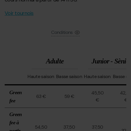
Voir tournois
Conditions
Adulte
Junior - Sènio
Haute saison
Basse saison
Haute saison
Basse sa
Green
45,50
42,5
63 €
59 €
€
€
fee
Green
fee à
54,50
37,50
37,50
32 €
partir