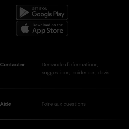
Menú
del
peu
Contacter
Demande d'informations,
-
suggestions, incidences, devis...
grandvalira.com
Aide
Foire aux questions