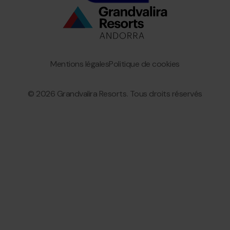
Bottom
menu
Granvalira
Mentions légales
Politique de cookies
© 2026 Grandvalira Resorts. Tous droits réservés