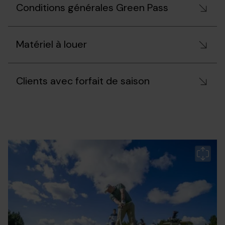
Conditions générales Green Pass
Matériel à louer
Clients avec forfait de saison
GV-
Grandvalira
G
verano-
ve
actividades-
ac
servicios-
se
golf-
go
3c2.jpg