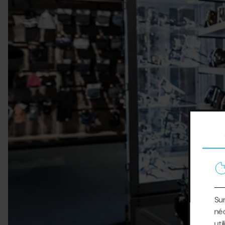
Sur
néc
uti