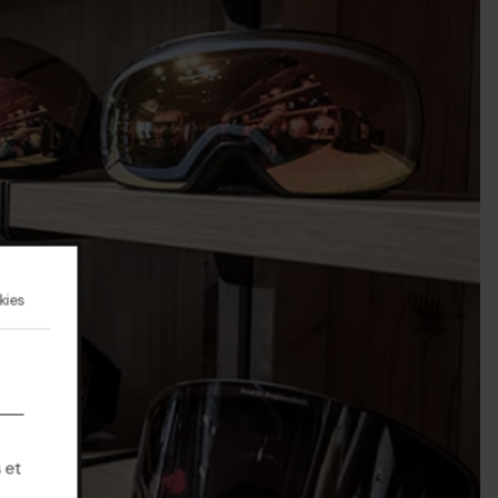
kies
 et