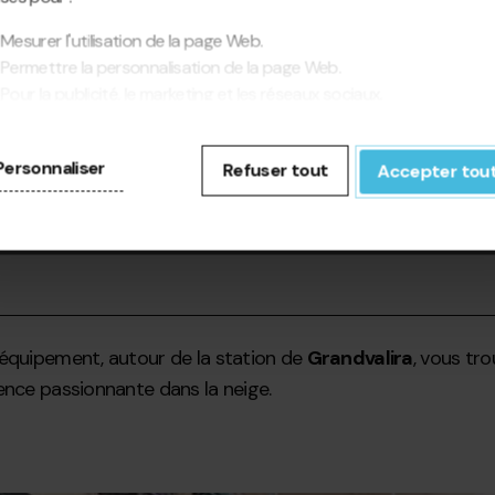
Mesurer l'utilisation de la page Web.
Permettre la personnalisation de la page Web.
Pour la publicité, le marketing et les réseaux sociaux.
cliquant sur « Accepter tout », vous autorisez l'installation des
kies. Si vous préférez les configurer vous-même, cliquez sur «
Personnaliser
Refuser tout
Accepter tou
figurer ».
'équipement, autour de la station de
Grandvalira
, vous tr
ence passionnante dans la neige.