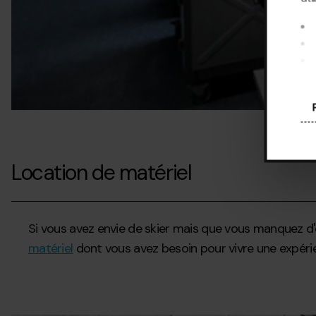
En 
coo
Con
Location de matériel
Si vous avez envie de skier mais que vous manquez d
matériel
dont vous avez besoin pour vivre une expéri