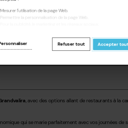
Mesurer l'utilisation de la page Web.
Permettre la personnalisation de la page Web.
Pour la publicité, le marketing et les réseaux sociaux.
cliquant sur « Accepter tout », vous autorisez l'installation des
kies. Si vous préférez les configurer vous-même, cliquez sur «
Personnaliser
Refuser tout
Accepter tou
figurer ».
Grandvalira
, avec des options allant de restaurants à la car
nomique qui se marie parfaitement avec vos journées de sk