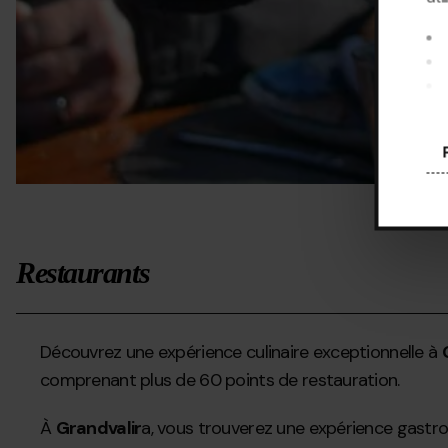
En 
coo
Con
Restaurants
Découvrez une expérience culinaire exceptionnelle à
comprenant plus de 60 points de restauration.
À
Grandvalir
a, vous trouverez une expérience gastro