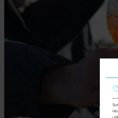
Sur
néc
uti