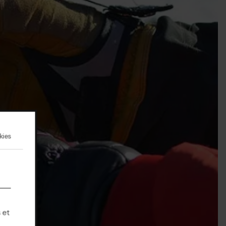
kies
 et