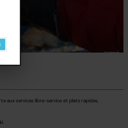
t
te aux services libre-service et plats rapides,
i.