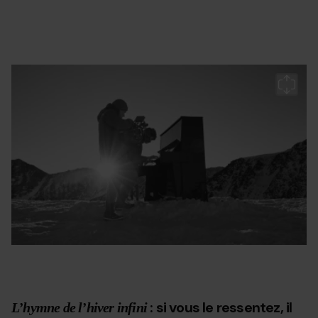
Landing-
Grandvalira
T
cmapaña-
2
c1.jpg
2
: si vous le ressentez, il
L’hymne de l’hiver infini