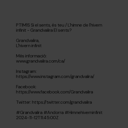
PT1M1S Si el sents, és teu / L'himne de l'hivern
infinit - Grandvalira El sents?
Grandvalira,
L'hivern infinit
Més informació:
www.grandvalira.com/ca/
Instagram:
https://www.instagram.com/grandvalira/
Facebook:
https://www.facebook.com/Grandvalira
Twitter: https://twitter.com/grandvalira
#Grandvalira #Andorra #Himnehiverninfinit
2024-11-12T11:45:00Z