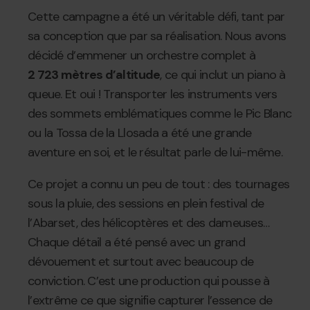
https://www.instagram.com/grandvalira/
Cette campagne a été un véritable défi, tant par
Facebook:
sa conception que par sa réalisation. Nous avons
https://www.facebook.com/Grandvalira
décidé d’emmener un orchestre complet à
Twitter:
2 723 mètres d’altitude
, ce qui inclut un piano à
https://twitter.com/grandvalira
queue. Et oui ! Transporter les instruments vers
#Grandvalira
des sommets emblématiques comme le Pic Blanc
#Andorra
#Himnehiverninfinit
ou la Tossa de la Llosada a été une grande
aventure en soi, et le résultat parle de lui-même.
Ce projet a connu un peu de tout : des tournages
sous la pluie, des sessions en plein festival de
l’Abarset, des hélicoptères et des dameuses…
Chaque détail a été pensé avec un grand
dévouement et surtout avec beaucoup de
conviction. C’est une production qui pousse à
l’extrême ce que signifie capturer l’essence de