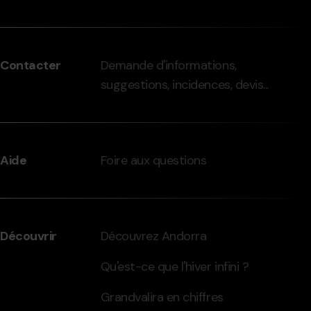
Menú
del
peu
Contacter
Demande d'informations,
-
suggestions, incidences, devis...
grandvalira.com
Aide
Foire aux questions
Découvrir
Découvrez Andorra
Qu'est-ce que l'hiver infini ?
Grandvalira en chiffres