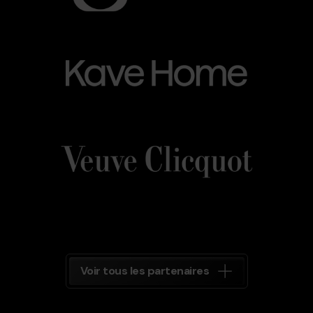
Kave_Home.png
Grandvalira
Kave
Home
Veuve_Clicquot.png
Grandvalira
Veuve
Clicquot
Grandvalira
Voir tous les partenaires