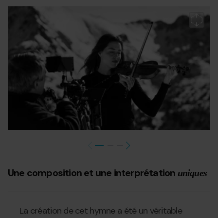
Landing-
Grandvalira
T
La
Gr
cmapaña-
2
c
2c1.jpg
2
2c
Une composition et une interprétation
uniques
La création de cet hymne a été un véritable