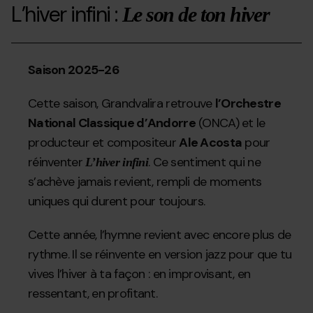
/
informació:
L’hiver infini :
Le son de ton hiver
L'hivern
www.grandvalira.com/ca/
infinit
-
Instagram:
Grandvalira
/
Saison 2025-26
">
grandvalira
Facebook:
Cette saison, Grandvalira retrouve
l’Orchestre
/
grandvalira
National Classique d’Andorre
(ONCA) et le
producteur et compositeur
Ale Acosta
pour
Twitter:
/
réinventer
. Ce sentiment qui ne
L’hiver infini
grandvalira
s’achève jamais revient, rempli de moments
#Grandvalira
uniques qui durent pour toujours.
#Andorra
#Himnehiverninfinit
Cette année, l’hymne revient avec encore plus de
rythme. Il se réinvente en version jazz pour que tu
vives l’hiver à ta façon : en improvisant, en
ressentant, en profitant.