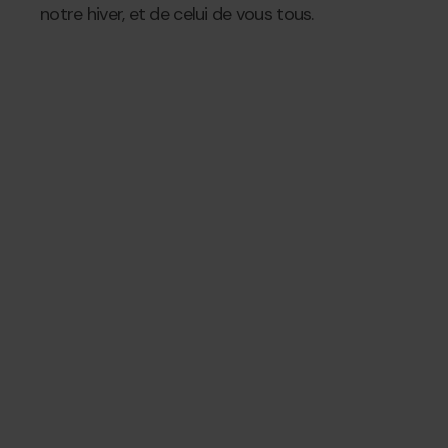
notre hiver, et de celui de vous tous.
Com
Grandvalira,
2025-
sona
L'hivern
11-
el
infinit
17T11:45:01Z
teu
hivern?
Més