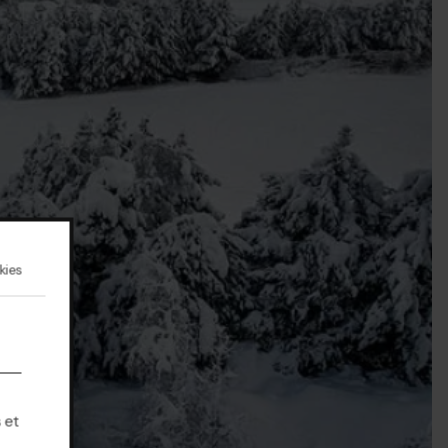
kies
 et