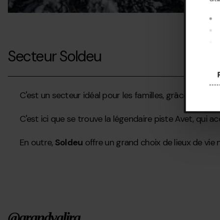
Secteur Soldeu
En 
coo
Con
C'est un secteur idéal pour les familles, grâce à son of
C'est ici que se trouve la légendaire piste Avet, qui ac
En outre,
Soldeu
offre un grand choix de lieux de vie 
@grandvalira