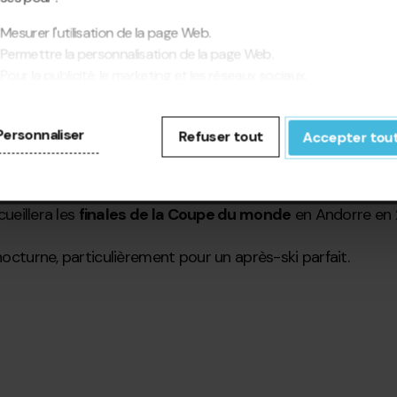
Mesurer l'utilisation de la page Web.
Permettre la personnalisation de la page Web.
Pour la publicité, le marketing et les réseaux sociaux.
cliquant sur « Accepter tout », vous autorisez l'installation des
kies. Si vous préférez les configurer vous-même, cliquez sur «
Personnaliser
Refuser tout
Accepter tou
figurer ».
fre hôtelière, riche, variée et de grande qualité, avec des hô
cueillera les
finales de la Coupe du monde
en Andorre en 2
nocturne, particulièrement pour un après-ski parfait.