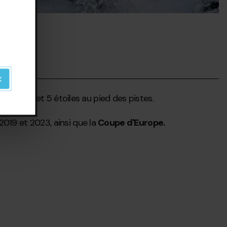
t
tels de 4 et 5 étoiles au pied des pistes.
019 et 2023, ainsi que la
Coupe d'Europe.