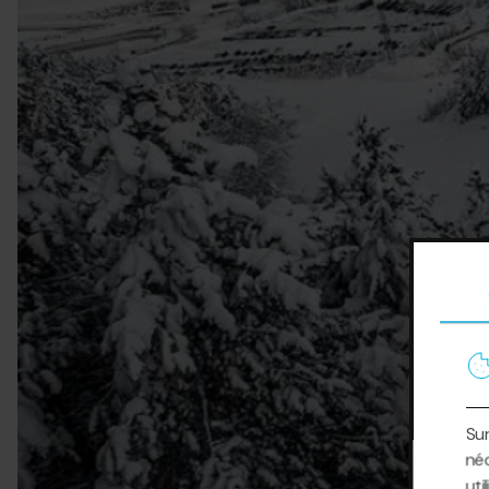
Sur
néc
uti