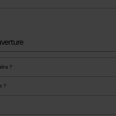
uverture
lira ?
e ?