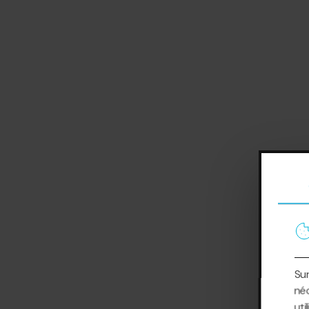
Sur
néc
uti