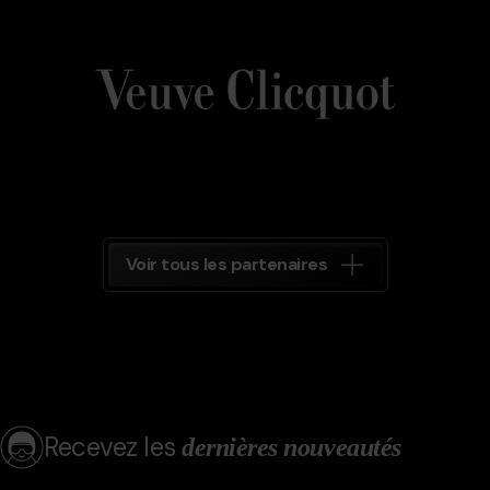
Veuve_Clicquot.png
Grandvalira
Veuve
Clicquot
Grandvalira
Voir tous les partenaires
Recevez les
dernières nouveautés