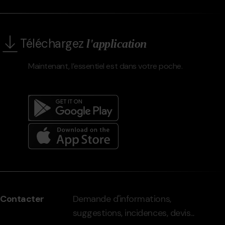
Téléchargez
l'application
Maintenant, l’essentiel est dans votre poche.
Menú
del
peu
Contacter
Demande d'informations,
-
suggestions, incidences, devis...
grandvalira.com