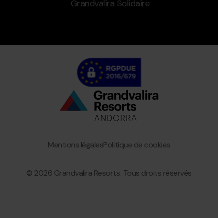
Grandvalira Solidaire
Bottom
menu
Granvalira
Mentions légales
Politique de cookies
© 2026 Grandvalira Resorts. Tous droits réservés