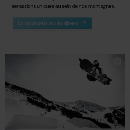
sensations uniques au sein de nos montagnes.
En savoir plus sur les dîners
Grandvalira-
Grandvalira
Gr
Gr
Gr
apresski-
ap
ap
snowpark-
s
s
c1.jpg