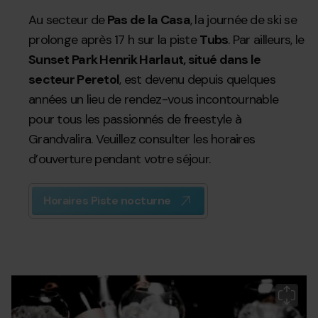
Au secteur de
Pas de la Casa
, la journée de ski se
prolonge après 17 h sur la piste
Tubs
. Par ailleurs, le
Sunset Park Henrik Harlaut, situé dans le
secteur Peretol
, est devenu depuis quelques
années un lieu de rendez-vous incontournable
pour tous les passionnés de freestyle à
Grandvalira. Veuillez consulter les horaires
d’ouverture pendant votre séjour.
Horaires Piste nocturne
Grandvalira-
Grandvalira
Gr
Gr
Gr
apresski-
ap
ap
cenasyactividades-
ce
ce