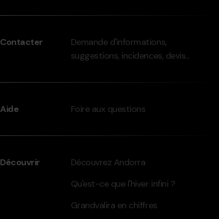
Menú
del
peu
Contacter
Demande d'informations,
-
suggestions, incidences, devis...
grandvalira.com
Aide
Foire aux questions
Découvrir
Découvrez Andorra
Qu'est-ce que l'hiver infini ?
Grandvalira en chiffres