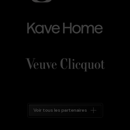
Kave_Home.png
Grandvalira
Kave
Home
Veuve_Clicquot.png
Grandvalira
Veuve
Clicquot
Grandvalira
Voir tous les partenaires