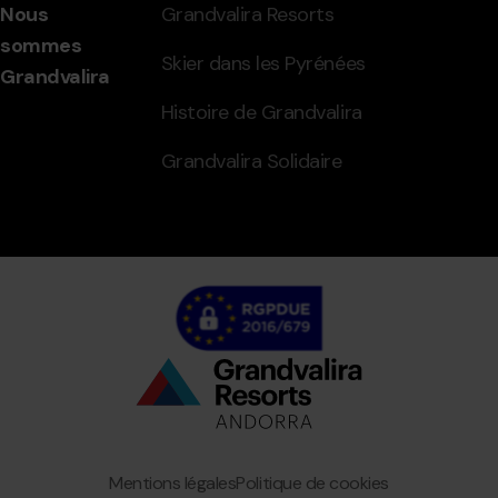
Nous
Grandvalira Resorts
sommes
Skier dans les Pyrénées
Grandvalira
Histoire de Grandvalira
Grandvalira Solidaire
Bottom
menu
Granvalira
Mentions légales
Politique de cookies