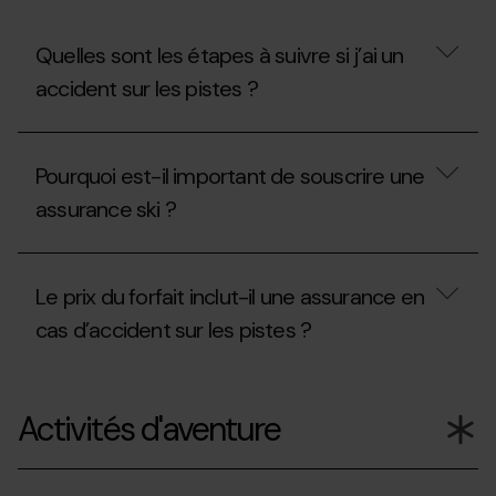
spéciaux
pour
les
Quelles sont les étapes à suivre si j’ai un
débutants ?
accident sur les pistes ?
Quelles
sont
Pourquoi est-il important de souscrire une
les
étapes
assurance ski ?
à
suivre
si
Pourquoi
j’ai
est-
Le prix du forfait inclut-il une assurance en
un
il
accident
important
cas d’accident sur les pistes ?
sur
de
les
souscrire
pistes ?
une
Le
assurance
prix
Activités d'aventure
ski ?
du
forfait
inclut-
il