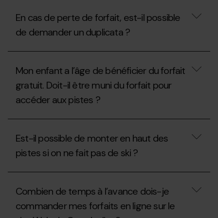
En cas de perte de forfait, est-il possible
de demander un duplicata ?
En
cas
Mon enfant a l’âge de bénéficier du forfait
de
perte
gratuit. Doit-il être muni du forfait pour
de
accéder aux pistes ?
forfait,
est-
il
Mon
possible
enfant
de
Est-il possible de monter en haut des
a
demander
l’âge
un
pistes si on ne fait pas de ski ?
de
duplicata ?
bénéficier
du
Est-
forfait
il
Combien de temps à l’avance dois-je
gratuit.
possible
Doit-
de
commander mes forfaits en ligne sur le
il
monter