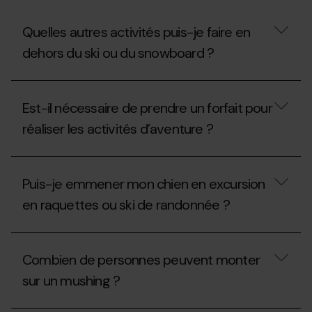
une
assurance
en
Quelles autres activités puis-je faire en
cas
dehors du ski ou du snowboard ?
d’accident
sur
les
Quelles
pistes ?
autres
Est-il nécessaire de prendre un forfait pour
activités
puis-
réaliser les activités d’aventure ?
je
faire
en
Est-
dehors
il
Puis-je emmener mon chien en excursion
du
nécessaire
ski
de
en raquettes ou ski de randonnée ?
ou
prendre
du
un
snowboard ?
forfait
Puis-
pour
je
Combien de personnes peuvent monter
réaliser
emmener
les
mon
sur un mushing ?
activités
chien
d’aventure ?
en