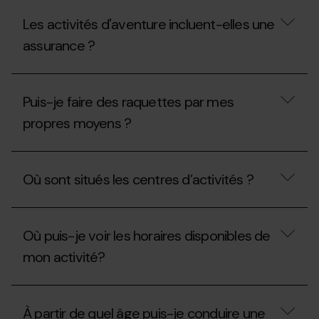
excursion
Combien
en
de
Les activités d'aventure incluent-elles une
raquettes ou
personnes
ski
peuvent
assurance ?
de
monter
randonnée ?
sur
un
Les
mushing ?
activités
Puis-je faire des raquettes par mes
d'aventure
incluent-
propres moyens ?
elles
une
assurance ?
Puis-
je
Où sont situés les centres d’activités ?
faire
des
raquettes
Où
par
sont
mes
Où puis-je voir les horaires disponibles de
situés
propres
les
mon activité?
moyens ?
centres
d’activités ?
Où
puis-
À partir de quel âge puis-je conduire une
je