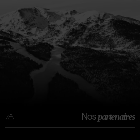
Nos
partenaires
Coca
Grandvalira
Coca