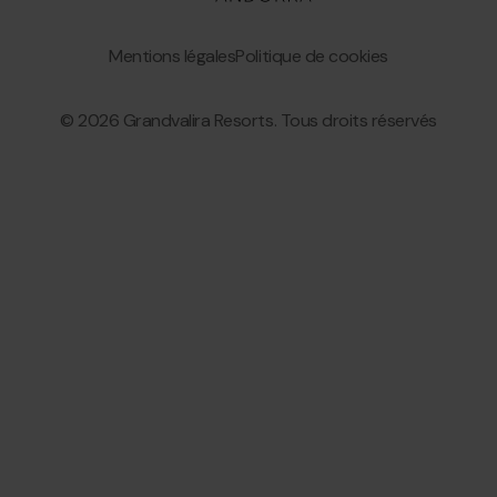
Bottom
menu
Granvalira
Mentions légales
Politique de cookies
© 2026 Grandvalira Resorts. Tous droits réservés