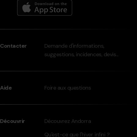
Menú
del
peu
Contacter
Demande d'informations,
-
suggestions, incidences, devis...
grandvalira.com
Aide
Foire aux questions
Découvrir
Découvrez Andorra
Qu'est-ce que l'hiver infini ?