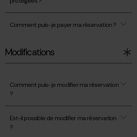
protégées ?
acceptez-
vous
?
Les
coordonnées
Comment puis-je payer ma réservation ?
de
ma
carte
Comment
sont-
puis-
elles
Modifications
je
protégées
payer
?
ma
réservation
?
Comment puis-je modifier ma réservation
?
Comment
puis-
Est-il possible de modifier ma réservation
je
modifier
?
ma
réservation