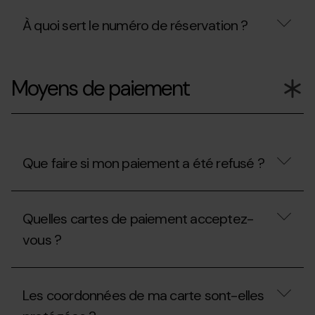
À quoi sert le numéro de réservation ?
À
quoi
Moyens de paiement
sert
le
numéro
de
réservation
?
Que faire si mon paiement a été refusé ?
Que
faire
Quelles cartes de paiement acceptez-
si
mon
vous ?
paiement
a
été
Quelles
refusé ?
cartes
Les coordonnées de ma carte sont-elles
de
paiement