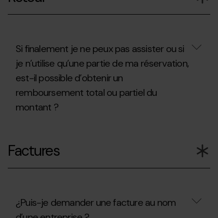
délai
d’annulation
?
Si finalement je ne peux pas assister ou si
je n’utilise qu’une partie de ma réservation,
est-il possible d’obtenir un
remboursement total ou partiel du
montant ?
Si
finalement
Factures
je
ne
peux
pas
assister
ou
si
¿Puis-je demander une facture au nom
je
d’une entreprise ?
n’utilise