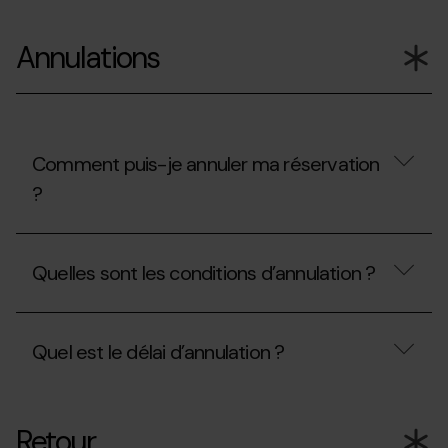
?
Est-
il
Annulations
possible
de
modifier
ma
réservation
?
Comment puis-je annuler ma réservation
?
Comment
puis-
Quelles sont les conditions d’annulation ?
je
annuler
ma
Quelles
réservation
sont
?
Quel est le délai d’annulation ?
les
conditions
d’annulation
Quel
?
est
Retour
le