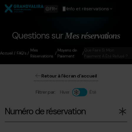
Aller
Grandvalira
au
Show
FR
Info et réservations
contenu
available
principal
languages
Voir
le
Questions sur
Mes réservations
message
Mes
Moyens de
Que Faire Si Mon
Accueil
FAQ's
Réservations
Paiement
Paiement A Été Refusé ?
Retour à l'écran d'accueil
Filtrer par:
Hiver
Été
Numéro de réservation