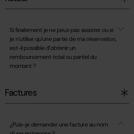
délai
d’annulation
?
Si finalement je ne peux pas assister ou si
je n’utilise qu’une partie de ma réservation,
est-il possible d’obtenir un
remboursement total ou partiel du
montant ?
Si
finalement
Factures
je
ne
peux
pas
assister
ou
si
¿Puis-je demander une facture au nom
je
d’une entreprise ?
n’utilise