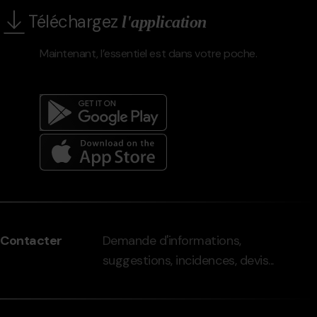
Téléchargez
l'application
Maintenant, l’essentiel est dans votre poche.
Menú
del
peu
Contacter
Demande d'informations,
-
suggestions, incidences, devis...
grandvalira.com