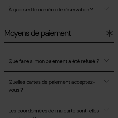
À quoi sert le numéro de réservation ?
À
quoi
Moyens de paiement
sert
le
numéro
de
réservation
?
Que faire si mon paiement a été refusé ?
Que
faire
Quelles cartes de paiement acceptez-
si
mon
vous ?
paiement
a
été
Quelles
refusé ?
cartes
Les coordonnées de ma carte sont-elles
de
paiement