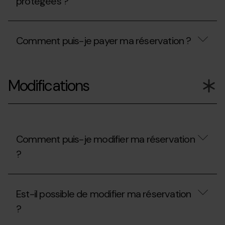
protégées ?
acceptez-
vous
?
Les
coordonnées
Comment puis-je payer ma réservation ?
de
ma
carte
Comment
sont-
puis-
elles
Modifications
je
protégées
payer
?
ma
réservation
?
Comment puis-je modifier ma réservation
?
Comment
puis-
Est-il possible de modifier ma réservation
je
modifier
?
ma
réservation