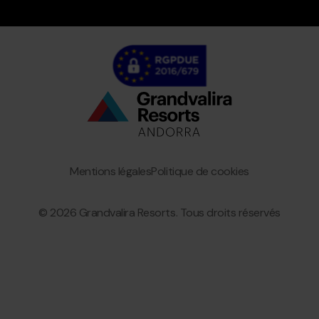
Bottom
menu
Granvalira
Mentions légales
Politique de cookies
© 2026 Grandvalira Resorts. Tous droits réservés