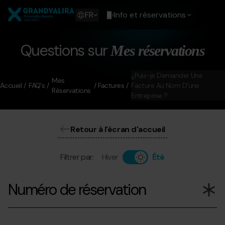
Aller
Grandvalira
au
Show
FR
Info et réservations
contenu
available
principal
languages
Voir
Questions sur
Mes réservations
le
message
¿Puis-je Demander Une
Mes
Accueil
FAQ's
Factures
Facture Au Nom D’une
Réservations
Entreprise ?
Retour à l'écran d'accueil
Filtrer par:
Hiver
Été
Numéro de réservation