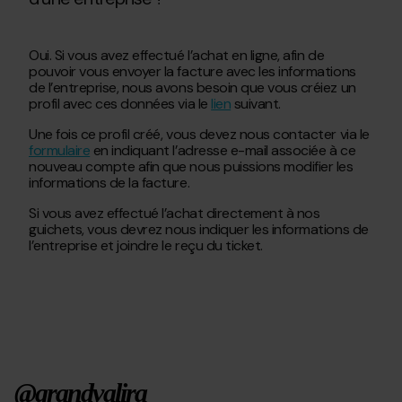
qu’une
partie
¿Puis-
de
Oui. Si vous avez effectué l’achat en ligne, afin de
je
ma
pouvoir vous envoyer la facture avec les informations
demander
réservation,
de l’entreprise, nous avons besoin que vous créiez un
une
est-
profil avec ces données via le
lien
suivant.
facture
il
au
possible
Une fois ce profil créé, vous devez nous contacter via le
nom
d’obtenir
formulaire
en indiquant l’adresse e-mail associée à ce
d’une
un
nouveau compte afin que nous puissions modifier les
entreprise
remboursement
informations de la facture.
?
total
ou
Si vous avez effectué l’achat directement à nos
partiel
guichets, vous devrez nous indiquer les informations de
du
l’entreprise et joindre le reçu du ticket.
montant
?
@grandvalira