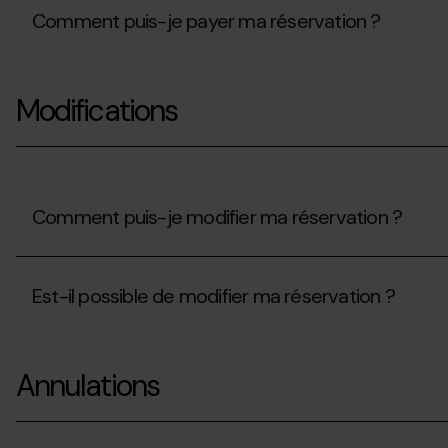
vous
coordonnées
?
Comment puis-je payer ma réservation ?
de
ma
carte
Comment
sont-
puis-
elles
Modifications
je
protégées
payer
?
ma
réservation
?
Comment puis-je modifier ma réservation ?
Comment
puis-
Est-il possible de modifier ma réservation ?
je
modifier
ma
Est-
réservation
il
?
Annulations
possible
de
modifier
ma