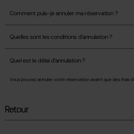
réservation
?
Comment puis-je annuler ma réservation ?
Comment
puis-
Quelles sont les conditions d’annulation ?
je
annuler
ma
Quelles
réservation
sont
?
Quel est le délai d’annulation ?
les
conditions
d’annulation
Quel
?
Vous pouvez annuler votre réservation avant que des frais d’
est
le
délai
d’annulation
?
Retour