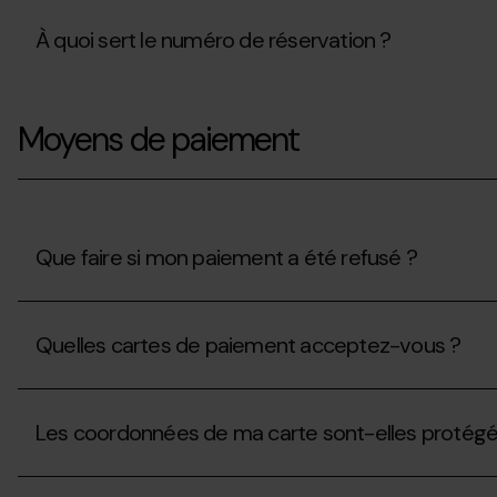
À quoi sert le numéro de réservation ?
À
quoi
Moyens de paiement
sert
le
numéro
de
réservation
?
Que faire si mon paiement a été refusé ?
Que
faire
Quelles cartes de paiement acceptez-vous ?
si
mon
paiement
Quelles
a
cartes
été
Les coordonnées de ma carte sont-elles protégé
de
refusé ?
paiement
acceptez-
Les