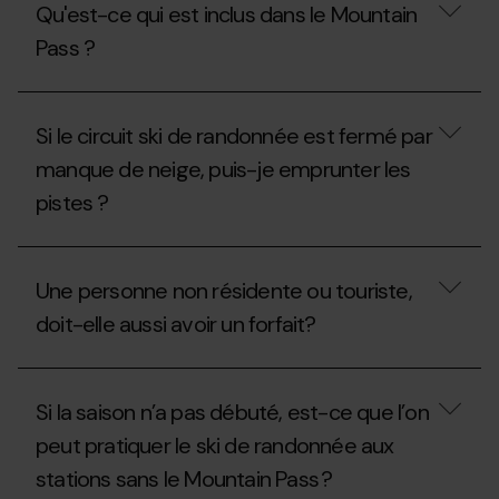
Qu'est-ce qui est inclus dans le Mountain
de
veux
la
y
Pass ?
Fédération
aller
Andorrane
qu’un
d'Alpinisme
seul
Qu'est-
(FAM)
jour,
ce
Si le circuit ski de randonnée est fermé par
pour
qu’est-
qui
obtenir
ce
est
manque de neige, puis-je emprunter les
le
que
inclus
Mountain
je
pistes ?
dans
Pass
peux
le
?
faire ?
Mountain
Si
Pass
le
?
Une personne non résidente ou touriste,
circuit
ski
doit-elle aussi avoir un forfait?
de
randonnée
est
Une
fermé
personne
Si la saison n’a pas débuté, est-ce que l’on
par
non
manque
résidente
peut pratiquer le ski de randonnée aux
de
ou
neige,
stations sans le Mountain Pass ?
touriste,
puis-
doit-