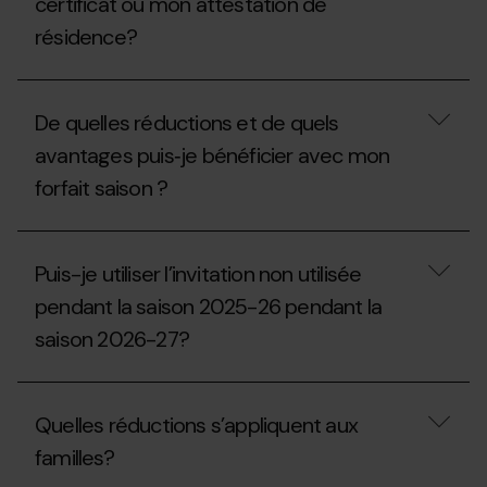
certificat ou mon attestation de
2027-
puis-
28?
résidence?
je
demander
un
Quelle
double
date
aux
De quelles réductions et de quels
de
guichets?
validité
avantages puis‐je bénéficier avec mon
doit
forfait saison ?
avoir
mon
certificat
De
ou
quelles
mon
Puis-je utiliser l’invitation non utilisée
réductions
attestation
et
de
pendant la saison 2025-26 pendant la
de
résidence?
saison 2026-27?
quels
avantages
puis‐
Puis-
je
je
bénéficier
Quelles réductions s’appliquent aux
utiliser
avec
l’invitation
mon
familles?
non
forfait