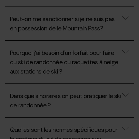
je
elle
Si
emprunter
aussi
la
les
avoir
Peut-on me sanctionner si je ne suis pas
saison
pistes
un
n’a
?
forfait?
en possession de le Mountain Pass?
pas
débuté,
est-
Peut-
ce
on
Pourquoi j’ai besoin d’un forfait pour faire
que
me
l’on
sanctionner
du ski de randonnée ou raquettes à neige
peut
si
pratiquer
aux stations de ski ?
je
le
ne
ski
suis
Pourquoi
de
pas
j’ai
randonnée
en
Dans quels horaires on peut pratiquer le ski
besoin
aux
possession
d’un
stations
de
de randonnée ?
forfait
sans
le
pour
le
Mountain
faire
Dans
Mountain
Pass?
du
quels
Pass ?
Quelles sont les normes spécifiques pour
ski
horaires
de
on