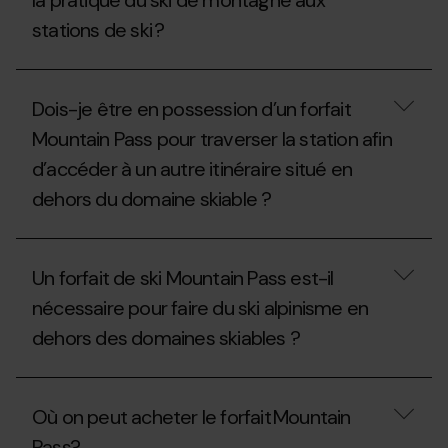
la pratique du ski de montagne aux
randonnée
peut
ou
stations de ski ?
pratiquer
raquettes
le
à
ski
Quelles
neige
de
sont
aux
randonnée ?
Dois-je être en possession d’un forfait
les
stations
normes
de
Mountain Pass pour traverser la station afin
spécifiques
ski
d’accéder à un autre itinéraire situé en
pour
?
la
dehors du domaine skiable ?
pratique
du
ski
Dois-
de
je
montagne
Un forfait de ski Mountain Pass est-il
être
aux
en
nécessaire pour faire du ski alpinisme en
stations
possession
de
dehors des domaines skiables ?
d’un
ski ?
forfait
Mountain
Un
Pass
forfait
pour
Où on peut acheter le forfait Mountain
de
traverser
ski
la
Pass?