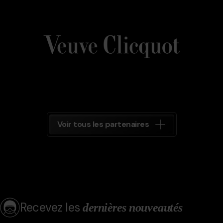
Veuve_Clicquot.png
Grandvalira
Veuve
Clicquot
Grandvalira
Voir tous les partenaires
Recevez les
dernières nouveautés