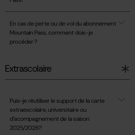
Mountain
station
Pass
afin
est-
Où
d’accéder
il
on
à
En cas de perte ou de vol du abonnement
nécessaire
peut
un
pour
acheter
autre
Mountain Pass, comment dois-je
faire
le
itinéraire
du
procéder ?
forfait Mountain
situé
ski
Pass?
en
alpinisme
dehors
En
en
du
cas
dehors
domaine
Extrascolaire
de
des
skiable
perte
domaines
?
ou
skiables
de
?
vol
du
abonnement
Puis-je réutiliser le support de la carte
Mountain
extraescolaire, universitaire ou
Pass,
comment
d'acompagnement de la saison
dois-
je
2025/2026?
procéder ?