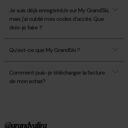
mécaniques
forfait
activées
saison
Je suis déjà enregistré/e sur My GrandSki,
pendant
?
la
mais j’ai oublié mes codes d’accès. Que
saison
d'été
dois-je faire ?
2026?
Je
suis
Qu’est-ce que My GrandSki ?
déjà
enregistré/e
sur
Qu’est-
My
ce
GrandSki,
Comment puis-je télécharger la facture
que
mais
My
de mon achat?
j’ai
GrandSki
oublié
?
mes
Comment
codes
puis-
d’accès.
je
Que
télécharger
dois-
la
je
facture
faire
@grandvalira
de