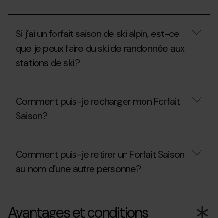
forfait
plusieurs
?
fois.
Le
Comment
Forfait
dois-
Si j’ai un forfait saison de ski alpin, est-ce
Saison
je
Freestyle
procéder?
que je peux faire du ski de randonnée aux
me
stations de ski ?
permet-
il
de
Si
skier
j’ai
dans
Comment puis-je recharger mon Forfait
un
les
forfait
stations
Saison?
saison
d’Ordino
de
Arcalís
ski
Comment
ou
alpin,
puis-
de
Comment puis-je retirer un Forfait Saison
est-
je
Pal
ce
recharger
Arinsal?
au nom d’une autre personne?
que
mon
je
Forfait
peux
Saison?
Comment
faire
puis-
Avantages et conditions
du
je
ski