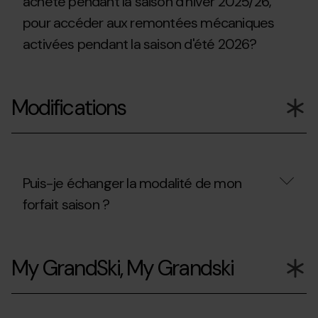
acheté pendant la saison d'hiver 2025/26,
puis-
2026?
pour accéder aux remontées mécaniques
je
accéder
activées pendant la saison d'été 2026?
à
la
Coupe
Puis-
du
je
Monde
Modifications
utiliser
UCI
le
de
forfait
VTT
de
à
ski
Pal
que
Arinsal?
j'ai
Puis-je échanger la modalité de mon
acheté
forfait saison ?
pendant
la
saison
Puis-
d'hiver
je
2025/26,
My GrandSki, My Grandski
échanger
pour
la
accéder
modalité
aux
de
remontées
mon