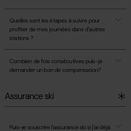
retiré
et
?
retirer
mon
Quand
invitation?
puis-
Quelles sont les étapes à suivre pour
je
bénéficier
profiter de mes journées dans d'autres
de
stations ?
la
remise
de
Quelles
renouvellement
sont
?
Combien de fois consécutives puis-je
les
étapes
demander un bon de compensation?
à
suivre
pour
Combien
profiter
de
Assurance ski
de
fois
mes
consécutives
journées
puis-
dans
je
d'autres
demander
stations
un
?
bon
Puis-je souscrire l’assurance ski si j’ai déjà