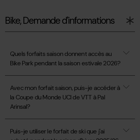
Puis-
je
Bike, Demande d'informations
réutiliser
le
support
de
la
carte
extraescolaire,
Quels forfaits saison donnent accès au
universitaire
Bike Park pendant la saison estivale 2026?
ou
d'acompagnement
de
Quels
la
forfaits
saison
Avec mon forfait saison, puis-je accéder à
saison
2025/2026?
donnent
la Coupe du Monde UCI de VTT à Pal
accès
Arinsal?
au
Bike
Park
Avec
pendant
mon
la
Puis-je utiliser le forfait de ski que j'ai
forfait
saison
saison,
estivale