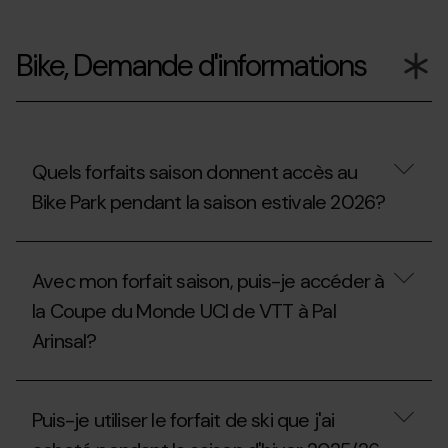
Puis-
je
Bike, Demande d'informations
réutiliser
le
support
de
la
carte
extraescolaire,
Quels forfaits saison donnent accès au
universitaire
Bike Park pendant la saison estivale 2026?
ou
d'acompagnement
de
Quels
la
forfaits
saison
Avec mon forfait saison, puis-je accéder à
saison
2025/2026?
donnent
la Coupe du Monde UCI de VTT à Pal
accès
Arinsal?
au
Bike
Park
Avec
pendant
mon
la
Puis-je utiliser le forfait de ski que j'ai
forfait
saison
saison,
estivale