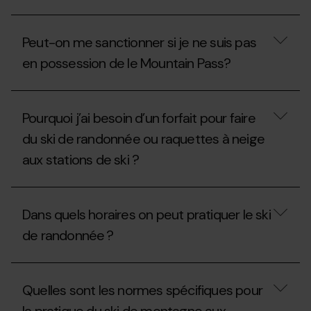
je
elle
Si
emprunter
aussi
la
les
avoir
Peut-on me sanctionner si je ne suis pas
saison
pistes
un
n’a
?
forfait?
en possession de le Mountain Pass?
pas
débuté,
est-
Peut-
ce
on
Pourquoi j’ai besoin d’un forfait pour faire
que
me
l’on
sanctionner
du ski de randonnée ou raquettes à neige
peut
si
pratiquer
aux stations de ski ?
je
le
ne
ski
suis
Pourquoi
de
pas
j’ai
randonnée
en
Dans quels horaires on peut pratiquer le ski
besoin
aux
possession
d’un
stations
de
de randonnée ?
forfait
sans
le
pour
le
Mountain
faire
Dans
Mountain
Pass?
du
quels
Pass ?
Quelles sont les normes spécifiques pour
ski
horaires
de
on