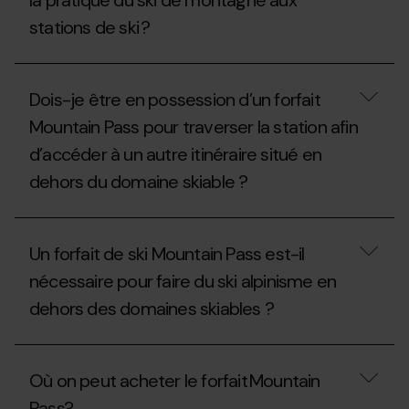
la pratique du ski de montagne aux
randonnée
peut
ou
stations de ski ?
pratiquer
raquettes
le
à
ski
Quelles
neige
de
sont
aux
randonnée ?
Dois-je être en possession d’un forfait
les
stations
normes
de
Mountain Pass pour traverser la station afin
spécifiques
ski
d’accéder à un autre itinéraire situé en
pour
?
la
dehors du domaine skiable ?
pratique
du
ski
Dois-
de
je
montagne
Un forfait de ski Mountain Pass est-il
être
aux
en
nécessaire pour faire du ski alpinisme en
stations
possession
de
dehors des domaines skiables ?
d’un
ski ?
forfait
Mountain
Un
Pass
forfait
pour
Où on peut acheter le forfait Mountain
de
traverser
ski
la
Pass?