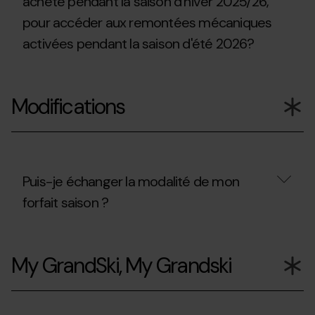
acheté pendant la saison d'hiver 2025/26,
puis-
2026?
pour accéder aux remontées mécaniques
je
accéder
activées pendant la saison d'été 2026?
à
la
Coupe
Puis-
du
je
Monde
Modifications
utiliser
UCI
le
de
forfait
VTT
de
à
ski
Pal
que
Arinsal?
j'ai
Puis-je échanger la modalité de mon
acheté
forfait saison ?
pendant
la
saison
Puis-
d'hiver
je
2025/26,
My GrandSki, My Grandski
échanger
pour
la
accéder
modalité
aux
de
remontées
mon