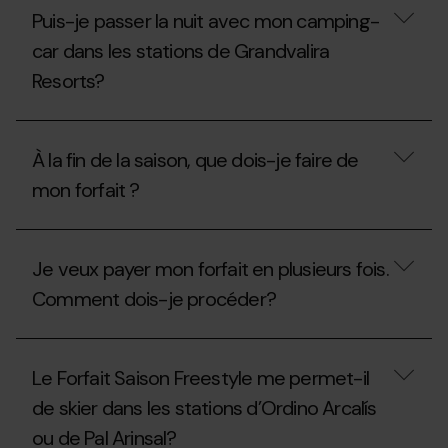
je
l'aire
Puis-je passer la nuit avec mon camping-
passer
de
la
camping-
car dans les stations de Grandvalira
nuit
cars
Resorts?
avec
en
mon
été
camping-
?
Puis-
car
je
dans
À la fin de la saison, que dois-je faire de
passer
les
la
stations
mon forfait ?
nuit
de
avec
Grandvalira
mon
À
Resorts
camping-
la
pendant
Je veux payer mon forfait en plusieurs fois.
car
fin
l’été
dans
de
?
Comment dois-je procéder?
les
la
stations
saison,
de
que
Je
Grandvalira
dois-
veux
Le Forfait Saison Freestyle me permet-il
Resorts?
je
payer
faire
mon
de skier dans les stations d’Ordino Arcalís
de
forfait
mon
ou de Pal Arinsal?
en