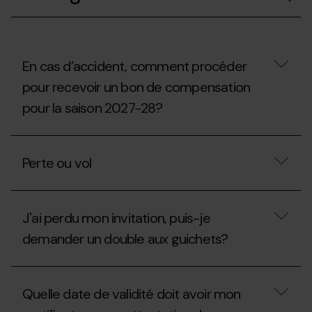
retirer
de
un
randonnée
Forfait
aux
Saison
stations
au
de
nom
En cas d’accident, comment procéder
ski ?
d’une
pour recevoir un bon de compensation
autre
personne?
pour la saison 2027-28?
En
cas
Perte ou vol
d’accident,
comment
procéder
Perte
pour
ou
recevoir
J'ai perdu mon invitation, puis-je
vol
un
demander un double aux guichets?
bon
de
compensation
J'ai
pour
perdu
la
Quelle date de validité doit avoir mon
mon
saison
invitation,