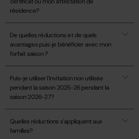
certificat ou mon attestation de
2027-
puis-
28?
résidence?
je
demander
un
Quelle
double
date
aux
De quelles réductions et de quels
de
guichets?
validité
avantages puis‐je bénéficier avec mon
doit
forfait saison ?
avoir
mon
certificat
De
ou
quelles
mon
Puis-je utiliser l’invitation non utilisée
réductions
attestation
et
de
pendant la saison 2025-26 pendant la
de
résidence?
saison 2026-27?
quels
avantages
puis‐
Puis-
je
je
bénéficier
Quelles réductions s’appliquent aux
utiliser
avec
l’invitation
mon
familles?
non
forfait