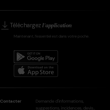
Téléchargez
l'application
Maintenant, l’essentiel est dans votre poche.
Menú
del
peu
Contacter
Demande d'informations,
-
suggestions, incidences, devis...
grandvalira.com