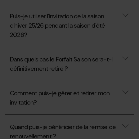
utilisée
saison
pendant
Quelles
?
la
réductions
Puis-je utiliser l'invitation de la saison
saison
s’appliquent
2025-
aux
d'hiver 25/26 pendant la saison d'été
26
familles?
pendant
2026?
la
saison
Puis-
2026-
je
27?
Dans quels cas le Forfait Saison sera-t-il
utiliser
l'invitation
définitivement retiré ?
de
la
saison
Dans
d'hiver
quels
Comment puis-je gérer et retirer mon
25/26
cas
pendant
le
invitation?
la
Forfait
saison
Saison
d'été
sera-
Comment
2026?
t-
puis-
Quand puis-je bénéficier de la remise de
il
je
définitivement
gérer
renouvellement ?