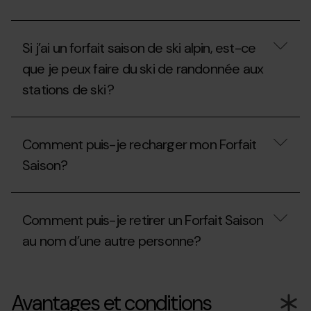
forfait
plusieurs
?
fois.
Le
Comment
Forfait
dois-
Si j’ai un forfait saison de ski alpin, est-ce
Saison
je
Freestyle
procéder?
que je peux faire du ski de randonnée aux
me
stations de ski ?
permet-
il
de
Si
skier
j’ai
dans
Comment puis-je recharger mon Forfait
un
les
forfait
stations
Saison?
saison
d’Ordino
de
Arcalís
ski
Comment
ou
alpin,
puis-
de
Comment puis-je retirer un Forfait Saison
est-
je
Pal
ce
recharger
Arinsal?
au nom d’une autre personne?
que
mon
je
Forfait
peux
Saison?
Comment
faire
puis-
Avantages et conditions
du
je
ski