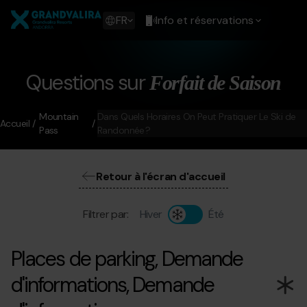
Aller
Grandvalira
au
Show
FR
Info et réservations
contenu
available
principal
languages
Voir
le
Questions sur
Forfait de Saison
message
Mountain
Dans Quels Horaires On Peut Pratiquer Le Ski de
Accueil
Pass
Randonnée ?
Retour à l'écran d'accueil
Filtrer par:
Hiver
Été
Places de parking, Demande
d'informations, Demande