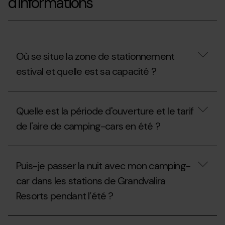
d'informations
Où se situe la zone de stationnement
estival et quelle est sa capacité ?
Où
se
Quelle est la période d'ouverture et le tarif
situe
la
de l'aire de camping-cars en été ?
zone
de
stationnement
Quelle
estival
est
Puis-je passer la nuit avec mon camping-
et
la
quelle
période
car dans les stations de Grandvalira
est
d'ouverture
sa
Resorts pendant l’été ?
et
capacité
le
?
tarif
Puis-
de