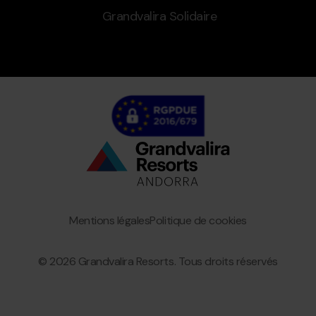
Grandvalira Solidaire
Bottom
menu
Granvalira
Mentions légales
Politique de cookies
© 2026 Grandvalira Resorts. Tous droits réservés