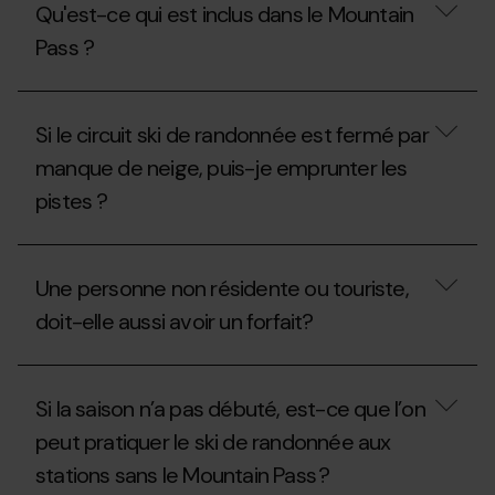
Qu'est-ce qui est inclus dans le Mountain
de
veux
la
y
Pass ?
Fédération
aller
Andorrane
qu’un
d'Alpinisme
seul
Qu'est-
(FAM)
jour,
ce
Si le circuit ski de randonnée est fermé par
pour
qu’est-
qui
obtenir
ce
est
manque de neige, puis-je emprunter les
le
que
inclus
Mountain
je
pistes ?
dans
Pass
peux
le
?
faire ?
Mountain
Si
Pass
le
?
Une personne non résidente ou touriste,
circuit
ski
doit-elle aussi avoir un forfait?
de
randonnée
est
Une
fermé
personne
Si la saison n’a pas débuté, est-ce que l’on
par
non
manque
résidente
peut pratiquer le ski de randonnée aux
de
ou
neige,
stations sans le Mountain Pass ?
touriste,
puis-
doit-