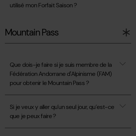
de
utilisé mon Forfait Saison ?
compensation?
Puis-
je
Mountain Pass
souscrire
l’assurance
ski
si
j’ai
déjà
utilisé
Que dois-je faire si je suis membre de la
mon
Fédération Andorrane d'Alpinisme (FAM)
Forfait
Saison
pour obtenir le Mountain Pass ?
?
Que
dois-
Si je veux y aller qu’un seul jour, qu’est-ce
je
faire
que je peux faire ?
si
je
suis
Si
membre
je