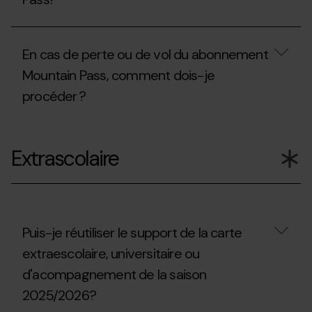
Mountain
station
Pass
afin
est-
Où
d’accéder
il
on
à
En cas de perte ou de vol du abonnement
nécessaire
peut
un
pour
acheter
autre
Mountain Pass, comment dois-je
faire
le
itinéraire
du
procéder ?
forfait Mountain
situé
ski
Pass?
en
alpinisme
dehors
En
en
du
cas
dehors
domaine
Extrascolaire
de
des
skiable
perte
domaines
?
ou
skiables
de
?
vol
du
abonnement
Puis-je réutiliser le support de la carte
Mountain
extraescolaire, universitaire ou
Pass,
comment
d'acompagnement de la saison
dois-
je
2025/2026?
procéder ?