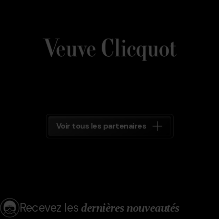
Veuve_Clicquot.png
Grandvalira
Veuve
Clicquot
Grandvalira
Voir tous les partenaires
Recevez les
dernières nouveautés