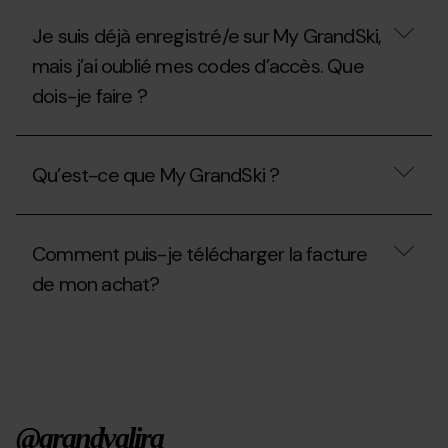
mécaniques
forfait
activées
saison
Je suis déjà enregistré/e sur My GrandSki,
pendant
?
la
mais j’ai oublié mes codes d’accès. Que
saison
d'été
dois-je faire ?
2026?
Je
suis
Qu’est-ce que My GrandSki ?
déjà
enregistré/e
sur
Qu’est-
My
ce
GrandSki,
Comment puis-je télécharger la facture
que
mais
My
de mon achat?
j’ai
GrandSki
oublié
?
mes
Comment
codes
puis-
d’accès.
je
Que
télécharger
dois-
la
je
facture
faire
@grandvalira
de