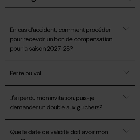
retirer
de
un
randonnée
Forfait
aux
Saison
stations
au
de
nom
En cas d’accident, comment procéder
ski ?
d’une
pour recevoir un bon de compensation
autre
personne?
pour la saison 2027-28?
En
cas
Perte ou vol
d’accident,
comment
procéder
Perte
pour
ou
recevoir
J'ai perdu mon invitation, puis-je
vol
un
demander un double aux guichets?
bon
de
compensation
J'ai
pour
perdu
la
Quelle date de validité doit avoir mon
mon
saison
invitation,