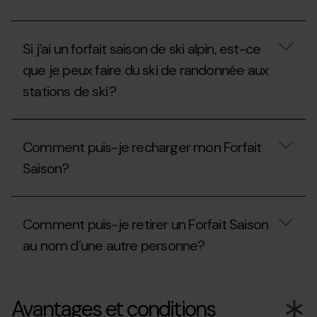
forfait
plusieurs
?
fois.
Le
Comment
Forfait
dois-
Si j’ai un forfait saison de ski alpin, est-ce
Saison
je
Freestyle
procéder?
que je peux faire du ski de randonnée aux
me
stations de ski ?
permet-
il
de
Si
skier
j’ai
dans
Comment puis-je recharger mon Forfait
un
les
forfait
stations
Saison?
saison
d’Ordino
de
Arcalís
ski
Comment
ou
alpin,
puis-
de
Comment puis-je retirer un Forfait Saison
est-
je
Pal
ce
recharger
Arinsal?
au nom d’une autre personne?
que
mon
je
Forfait
peux
Saison?
Comment
faire
puis-
Avantages et conditions
du
je
ski