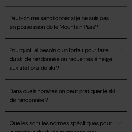
je
elle
Si
emprunter
aussi
la
les
avoir
Peut-on me sanctionner si je ne suis pas
saison
pistes
un
n’a
?
forfait?
en possession de le Mountain Pass?
pas
débuté,
est-
Peut-
ce
on
Pourquoi j’ai besoin d’un forfait pour faire
que
me
l’on
sanctionner
du ski de randonnée ou raquettes à neige
peut
si
pratiquer
aux stations de ski ?
je
le
ne
ski
suis
Pourquoi
de
pas
j’ai
randonnée
en
Dans quels horaires on peut pratiquer le ski
besoin
aux
possession
d’un
stations
de
de randonnée ?
forfait
sans
le
pour
le
Mountain
faire
Dans
Mountain
Pass?
du
quels
Pass ?
Quelles sont les normes spécifiques pour
ski
horaires
de
on