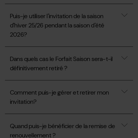
utilisée
saison
pendant
Quelles
?
la
réductions
Puis-je utiliser l'invitation de la saison
saison
s’appliquent
2025-
aux
d'hiver 25/26 pendant la saison d'été
26
familles?
pendant
2026?
la
saison
Puis-
2026-
je
27?
Dans quels cas le Forfait Saison sera-t-il
utiliser
l'invitation
définitivement retiré ?
de
la
saison
Dans
d'hiver
quels
Comment puis-je gérer et retirer mon
25/26
cas
pendant
le
invitation?
la
Forfait
saison
Saison
d'été
sera-
Comment
2026?
t-
puis-
Quand puis-je bénéficier de la remise de
il
je
définitivement
gérer
renouvellement ?