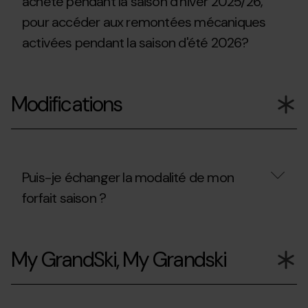
acheté pendant la saison d'hiver 2025/26,
puis-
2026?
pour accéder aux remontées mécaniques
je
accéder
activées pendant la saison d'été 2026?
à
la
Coupe
Puis-
du
je
Monde
Modifications
utiliser
UCI
le
de
forfait
VTT
de
à
ski
Pal
que
Arinsal?
j'ai
Puis-je échanger la modalité de mon
acheté
forfait saison ?
pendant
la
saison
Puis-
d'hiver
je
2025/26,
My GrandSki, My Grandski
échanger
pour
la
accéder
modalité
aux
de
remontées
mon