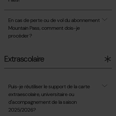
Mountain
station
Pass
afin
est-
Où
d’accéder
il
on
à
En cas de perte ou de vol du abonnement
nécessaire
peut
un
pour
acheter
autre
Mountain Pass, comment dois-je
faire
le
itinéraire
du
procéder ?
forfait Mountain
situé
ski
Pass?
en
alpinisme
dehors
En
en
du
cas
dehors
domaine
Extrascolaire
de
des
skiable
perte
domaines
?
ou
skiables
de
?
vol
du
abonnement
Puis-je réutiliser le support de la carte
Mountain
extraescolaire, universitaire ou
Pass,
comment
d'acompagnement de la saison
dois-
je
2025/2026?
procéder ?