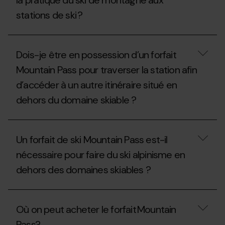
la pratique du ski de montagne aux
randonnée
peut
ou
stations de ski ?
pratiquer
raquettes
le
à
ski
Quelles
neige
de
sont
aux
randonnée ?
Dois-je être en possession d’un forfait
les
stations
normes
de
Mountain Pass pour traverser la station afin
spécifiques
ski
d’accéder à un autre itinéraire situé en
pour
?
la
dehors du domaine skiable ?
pratique
du
ski
Dois-
de
je
montagne
Un forfait de ski Mountain Pass est-il
être
aux
en
nécessaire pour faire du ski alpinisme en
stations
possession
de
dehors des domaines skiables ?
d’un
ski ?
forfait
Mountain
Un
Pass
forfait
pour
Où on peut acheter le forfait Mountain
de
traverser
ski
la
Pass?