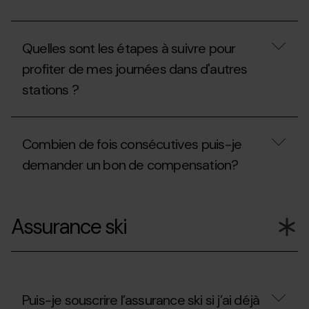
retiré
et
?
retirer
mon
Quand
invitation?
puis-
Quelles sont les étapes à suivre pour
je
bénéficier
profiter de mes journées dans d'autres
de
stations ?
la
remise
de
Quelles
renouvellement
sont
?
Combien de fois consécutives puis-je
les
étapes
demander un bon de compensation?
à
suivre
pour
Combien
profiter
de
Assurance ski
de
fois
mes
consécutives
journées
puis-
dans
je
d'autres
demander
stations
un
?
bon
Puis-je souscrire l’assurance ski si j’ai déjà