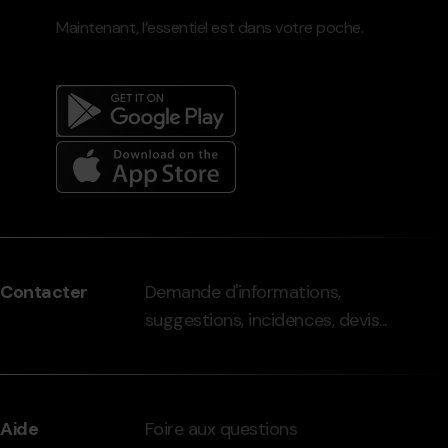
Maintenant, l’essentiel est dans votre poche.
Menú
del
peu
Contacter
Demande d'informations,
-
suggestions, incidences, devis...
grandvalira.com
Aide
Foire aux questions