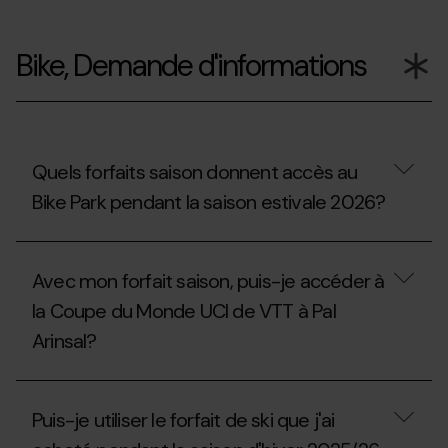
Puis-
je
Bike, Demande d'informations
réutiliser
le
support
de
la
carte
extraescolaire,
Quels forfaits saison donnent accès au
universitaire
Bike Park pendant la saison estivale 2026?
ou
d'acompagnement
de
Quels
la
forfaits
saison
Avec mon forfait saison, puis-je accéder à
saison
2025/2026?
donnent
la Coupe du Monde UCI de VTT à Pal
accès
Arinsal?
au
Bike
Park
Avec
pendant
mon
la
Puis-je utiliser le forfait de ski que j'ai
forfait
saison
saison,
estivale