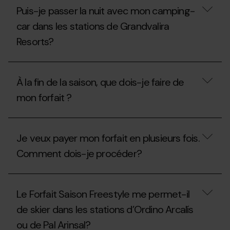
je
l'aire
Puis-je passer la nuit avec mon camping-
passer
de
la
camping-
car dans les stations de Grandvalira
nuit
cars
Resorts?
avec
en
mon
été
camping-
?
Puis-
car
je
dans
À la fin de la saison, que dois-je faire de
passer
les
la
stations
mon forfait ?
nuit
de
avec
Grandvalira
mon
À
Resorts
camping-
la
pendant
Je veux payer mon forfait en plusieurs fois.
car
fin
l’été
dans
de
?
Comment dois-je procéder?
les
la
stations
saison,
de
que
Je
Grandvalira
dois-
veux
Le Forfait Saison Freestyle me permet-il
Resorts?
je
payer
faire
mon
de skier dans les stations d’Ordino Arcalís
de
forfait
mon
ou de Pal Arinsal?
en