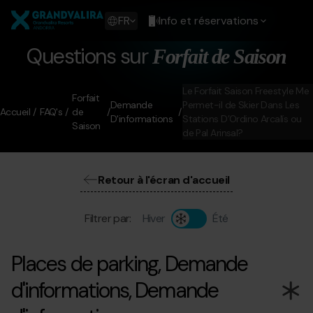
Aller
Grandvalira
au
Show
FR
Info et réservations
contenu
available
principal
languages
Questions sur
Forfait de Saison
Voir
le
message
Le Forfait Saison Freestyle Me
Forfait
Demande
Permet-il de Skier Dans Les
Accueil
FAQ's
de
D'informations
Stations D’Ordino Arcalís ou
Saison
de Pal Arinsal?
Retour à l'écran d'accueil
Filtrer par:
Hiver
Été
Places de parking, Demande
d'informations, Demande