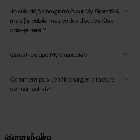
mécaniques
forfait
activées
saison
Je suis déjà enregistré/e sur My GrandSki,
pendant
?
la
mais j’ai oublié mes codes d’accès. Que
saison
d'été
dois-je faire ?
2026?
Je
suis
Qu’est-ce que My GrandSki ?
déjà
enregistré/e
sur
Qu’est-
My
ce
GrandSki,
Comment puis-je télécharger la facture
que
mais
My
de mon achat?
j’ai
GrandSki
oublié
?
mes
Comment
codes
puis-
d’accès.
je
Que
télécharger
dois-
la
je
facture
faire
@grandvalira
de