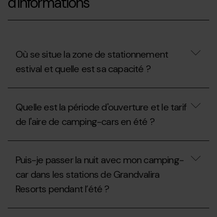
d'informations
Où se situe la zone de stationnement
estival et quelle est sa capacité ?
Où
se
Quelle est la période d'ouverture et le tarif
situe
la
de l'aire de camping-cars en été ?
zone
de
stationnement
Quelle
estival
est
Puis-je passer la nuit avec mon camping-
et
la
quelle
période
car dans les stations de Grandvalira
est
d'ouverture
sa
Resorts pendant l’été ?
et
capacité
le
?
tarif
Puis-
de