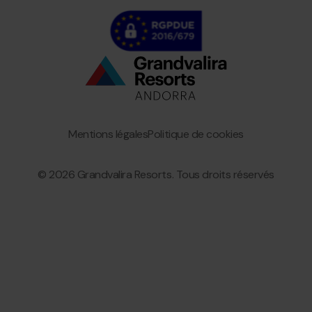
Bottom
menu
Granvalira
Mentions légales
Politique de cookies
© 2026 Grandvalira Resorts. Tous droits réservés