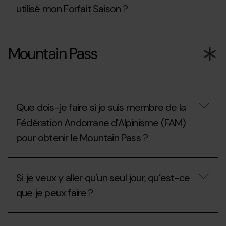
de
utilisé mon Forfait Saison ?
compensation?
Puis-
je
Mountain Pass
souscrire
l’assurance
ski
si
j’ai
déjà
utilisé
Que dois-je faire si je suis membre de la
mon
Fédération Andorrane d'Alpinisme (FAM)
Forfait
Saison
pour obtenir le Mountain Pass ?
?
Que
dois-
Si je veux y aller qu’un seul jour, qu’est-ce
je
faire
que je peux faire ?
si
je
suis
Si
membre
je