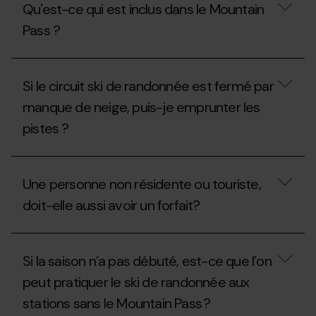
Qu'est-ce qui est inclus dans le Mountain
de
veux
la
y
Pass ?
Fédération
aller
Andorrane
qu’un
d'Alpinisme
seul
Qu'est-
(FAM)
jour,
ce
Si le circuit ski de randonnée est fermé par
pour
qu’est-
qui
obtenir
ce
est
manque de neige, puis-je emprunter les
le
que
inclus
Mountain
je
pistes ?
dans
Pass
peux
le
?
faire ?
Mountain
Si
Pass
le
?
Une personne non résidente ou touriste,
circuit
ski
doit-elle aussi avoir un forfait?
de
randonnée
est
Une
fermé
personne
Si la saison n’a pas débuté, est-ce que l’on
par
non
manque
résidente
peut pratiquer le ski de randonnée aux
de
ou
neige,
stations sans le Mountain Pass ?
touriste,
puis-
doit-