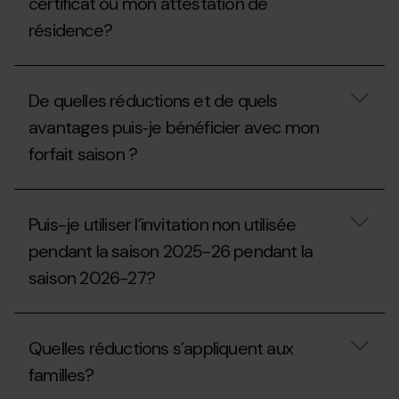
certificat ou mon attestation de
2027-
puis-
28?
résidence?
je
demander
un
Quelle
double
date
aux
De quelles réductions et de quels
de
guichets?
validité
avantages puis‐je bénéficier avec mon
doit
forfait saison ?
avoir
mon
certificat
De
ou
quelles
mon
Puis-je utiliser l’invitation non utilisée
réductions
attestation
et
de
pendant la saison 2025-26 pendant la
de
résidence?
saison 2026-27?
quels
avantages
puis‐
Puis-
je
je
bénéficier
Quelles réductions s’appliquent aux
utiliser
avec
l’invitation
mon
familles?
non
forfait