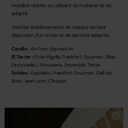
mobilité réduite ou utilisant du matériel de ski
adapté.
Voici les établissements de chaque secteur
disposant d’un accès et de services adaptés :
Canillo :
Xiri Forn, Espress’oh
El Tarter :
Pi de Migdia, Frankfurt Gourmet, Riba
Escorxada, L’Arrosseria, Snowclub Tarter
Soldeu :
Espiolets, Frankfurt Gourmet, Gall de
Bosc, Jean Leon, Clicquot
Accesibilidad_Soldeu1.jpg
Grandvalira
Gr
es
a