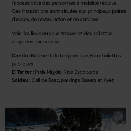
l’accessibilité des personnes à mobilité réduite.
Ces installations sont situées aux principaux points
d’accès, de restauration et de services.
Voici les lieux où vous trouverez des toilettes
adaptées par secteur :
Canillo :
Bâtiment du téléphérique, Forn, toilettes
publiques
El Tarter :
Pi de Migdia, Riba Escorxada
Soldeu :
Gall de Bosc, parkings Basers et Avet
Accesibilidad_Soldeu2.jpg
Grandvalira
Gr
es
a