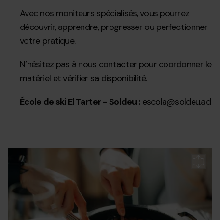
Avec nos moniteurs spécialisés, vous pourrez
découvrir, apprendre, progresser ou perfectionner
votre pratique.
N’hésitez pas à nous contacter pour coordonner le
matériel et vérifier sa disponibilité.
École de ski El Tarter - Soldeu :
escola@soldeu.ad
Arroceria.jpg
Grandvalira
Gr
re