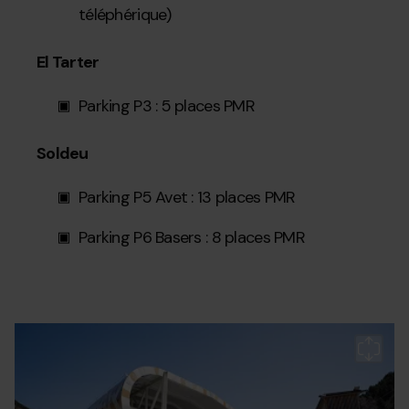
téléphérique)
El Tarter
Parking P3 : 5 places PMR
Soldeu
Parking P5 Avet : 13 places PMR
Parking P6 Basers : 8 places PMR
Accesibilidad_Soldeu.jpg
Grandvalira
Gr
es
a