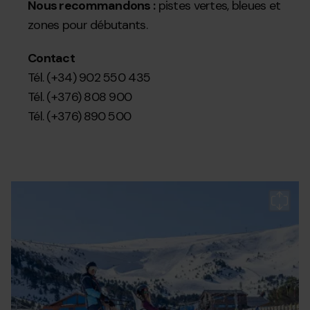
Nous recommandons :
pistes vertes, bleues et
zones pour débutants.
Contact
Tél. (+34) 902 550 435
Tél. (+376) 808 900
Tél. (+376) 890 500
Esqui-
Grandvalira
Gr
adaptado.jpg
es
a