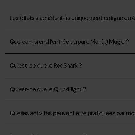
du
Mon(t)
Màgic
?
Les billets s’achètent-ils uniquement en ligne ou é
Les
billets
Que comprend l’entrée au parc Mon(t) Màgic ?
s’achètent-
ils
uniquement
Que
en
comprend
ligne
Qu’est-ce que le RedShark ?
l’entrée
ou
au
également
parc
Qu’est-
à
Mon(t)
ce
la
Màgic
Qu’est-ce que le QuickFlight ?
que
billetterie?
?
le
RedShark
Qu’est-
?
ce
Quelles activités peuvent être pratiquées par mo
que
le
QuickFlight
Quelles
?
activités