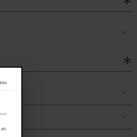
kies
 et