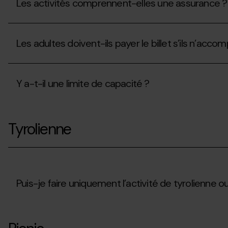
Les activités comprennent-elles une assurance ?
peuvent
être
pratiquées
Les
par
activités
mon
Les adultes doivent-ils payer le billet s’ils n’ac
comprennent-
enfant
elles
de
une
Les
moins
assurance
adultes
de
?
Y a-t-il une limite de capacité ?
doivent-
3
ils
ans
payer
?
Y
le
a-
billet
Tyrolienne
t-
s’ils
il
n’accompagnent
une
que
limite
des
de
enfants?
capacité
?
Puis-je faire uniquement l’activité de tyrolienne o
Puis-
je
faire