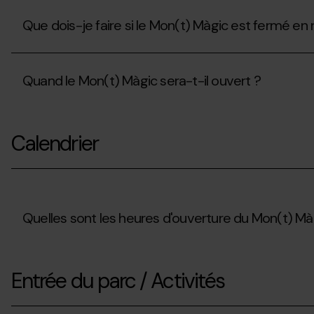
Que dois-je faire si le Mon(t) Màgic est fermé en
Que
dois-
Quand le Mon(t) Màgic sera-t-il ouvert ?
je
faire
si
Quand
le
le
Mon(t)
Calendrier
Mon(t)
Màgic
Màgic
est
sera-
fermé
t-
en
il
raison
ouvert
des
?
Quelles sont les heures d'ouverture du Mon(t) Mà
conditions
météorologiques
?
Quelles
sont
Entrée du parc / Activités
les
heures
d'ouverture