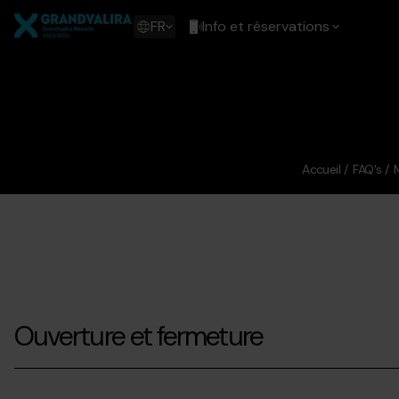
Aller
Grandvalira
au
Show
FR
Info et réservations
contenu
available
principal
languages
Voir
le
message
Accueil
FAQ's
Ouverture et fermeture