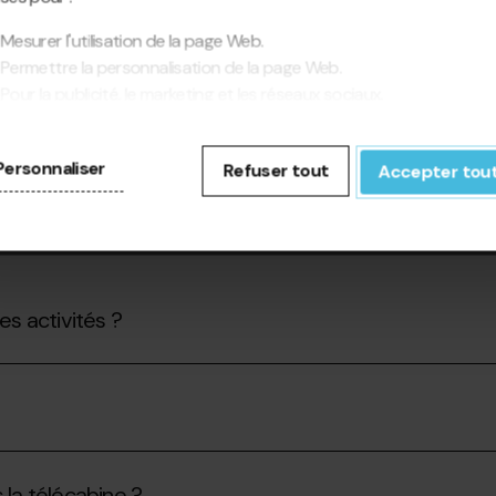
?
Mesurer l'utilisation de la page Web.
Permettre la personnalisation de la page Web.
Pour la publicité, le marketing et les réseaux sociaux.
e ?
cliquant sur « Accepter tout », vous autorisez l'installation des
kies. Si vous préférez les configurer vous-même, cliquez sur «
Personnaliser
Refuser tout
Accepter tou
figurer ».
es activités ?
la télécabine ?