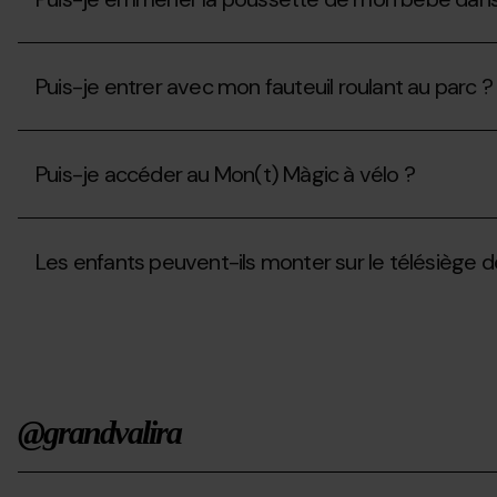
emmener
je
mon
faire
chien
Puis-
des
au
je
activités
Mon(t)
Puis-je entrer avec mon fauteuil roulant au parc ?
emmener
?
Màgic
la
?
poussette
Puis-
de
je
mon
Puis-je accéder au Mon(t) Màgic à vélo ?
entrer
bébé
avec
dans
mon
Puis-
la
fauteuil
je
télécabine
roulant
Les enfants peuvent-ils monter sur le télésiège de
accéder
?
au
au
parc
Mon(t)
Les
?
Màgic
enfants
à
peuvent-
vélo
ils
?
monter
sur
@grandvalira
le
télésiège
de
Portelles