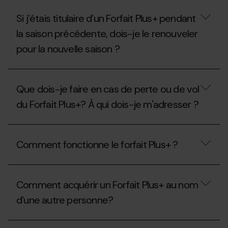
Si j’étais titulaire d’un Forfait Plus+ pendant
la saison précédente, dois-je le renouveler
pour la nouvelle saison ?
Si
j’étais
Que dois-je faire en cas de perte ou de vol
titulaire
d’un
du Forfait Plus+? À qui dois-je m'adresser ?
Forfait
Plus+
pendant
Que
la
dois-
Comment fonctionne le forfait Plus+ ?
saison
je
précédente,
faire
dois-
en
Comment
je
cas
fonctionne
le
de
Comment acquérir un Forfait Plus+ au nom
le
renouveler
perte
forfait
d’une autre personne?
pour
ou
Plus+
la
de
?
nouvelle
vol
Comment