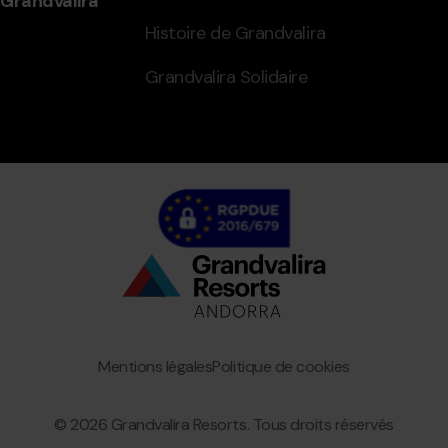
Grandvalira
Histoire de Grandvalira
Grandvalira Solidaire
Bottom
menu
Granvalira
Mentions légales
Politique de cookies
© 2026 Grandvalira Resorts. Tous droits réservés