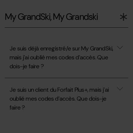
Si
j’ai
My GrandSki, My Grandski
déjà
utilisé
mon
Forfait
Plus+,
puis-
je
Je suis déjà enregistré/e sur My GrandSki,
souscrire
mais j’ai oublié mes codes d’accès. Que
ou
retirer
dois-je faire ?
l’assurance
ski
?
Je
suis
Je suis un client du Forfait Plus+, mais j’ai
déjà
enregistré/e
oublié mes codes d’accès. Que dois-je
sur
faire ?
My
GrandSki,
mais
Je
j’ai
suis
oublié
un