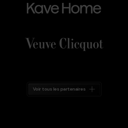
Veuve_Clicquot.png
Grandvalira
Veuve
Clicquot
Grandvalira
Voir tous les partenaires