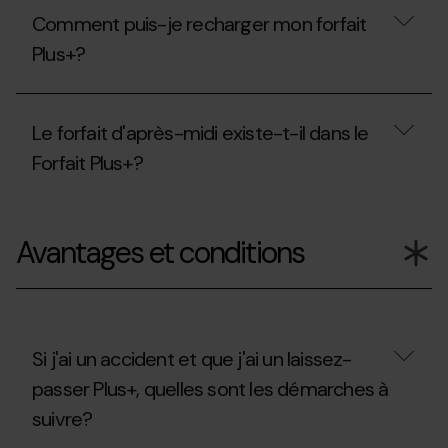
saison
du
acquérir
?
Forfait
Comment puis-je recharger mon forfait
un
Plus+?
Forfait
Plus+?
À
Plus+
qui
au
dois-
nom
Comment
je
d’une
puis-
m'adresser
Le forfait d'après-midi existe-t-il dans le
autre
je
?
personne?
recharger
Forfait Plus+?
mon
forfait
Plus+?
Le
forfait
Avantages et conditions
d'après-
midi
existe-
t-
il
dans
le
Si j'ai un accident et que j'ai un laissez-
Forfait
passer Plus+, quelles sont les démarches à
Plus+?
suivre?