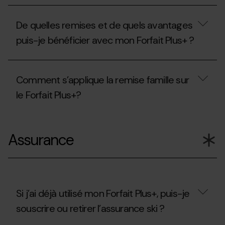
Si
j'ai
De quelles remises et de quels avantages
un
accident
puis-je bénéficier avec mon Forfait Plus+ ?
et
que
j'ai
De
un
quelles
Comment s’applique la remise famille sur
laissez-
remises
passer
et
le Forfait Plus+?
Plus+,
de
quelles
quels
sont
avantages
Comment
les
puis-
s’applique
Assurance
démarches
je
la
à
bénéficier
remise
suivre?
avec
famille
mon
sur
Forfait
le
Plus+
Forfait
?
Plus+?
Si j’ai déjà utilisé mon Forfait Plus+, puis-je
souscrire ou retirer l’assurance ski ?