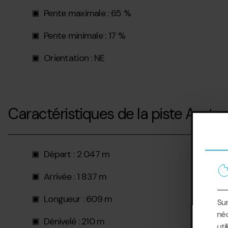
Pente maximale : 65 %
Pente minimale : 17 %
Orientation : NE
Caractéristiques de la piste Avet p
Départ : 2 047 m
Arrivée : 1 837 m
Longueur : 609 m
Sur
néc
Dénivelé : 210 m
uti