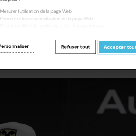
Mesurer l'utilisation de la page Web.
Permettre la personnalisation de la page Web.
Pour la publicité, le marketing et les réseaux sociaux.
cliquant sur « Accepter tout », vous autorisez l'installation des
kies. Si vous préférez les configurer vous-même, cliquez sur «
Personnaliser
Refuser tout
Accepter tou
figurer ».