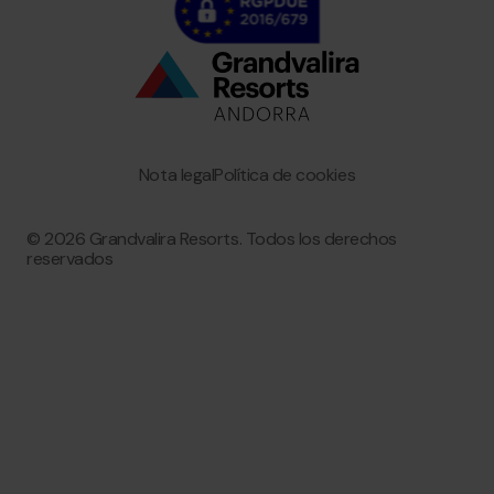
Bottom
menu
Granvalira
Nota legal
Política de cookies
© 2026 Grandvalira Resorts. Todos los derechos
reservados