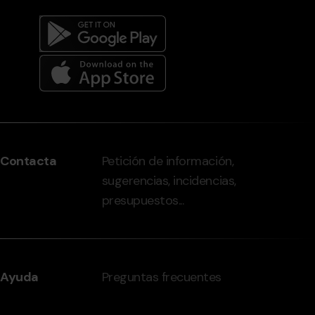
Menú
del
peu
Contacta
Petición de información,
-
sugerencias, incidencias,
grandvalira.com
presupuestos...
Ayuda
Preguntas frecuentes