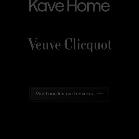
Veuve_Clicquot.png
Grandvalira
Veuve
Clicquot
Grandvalira
Voir tous les partenaires