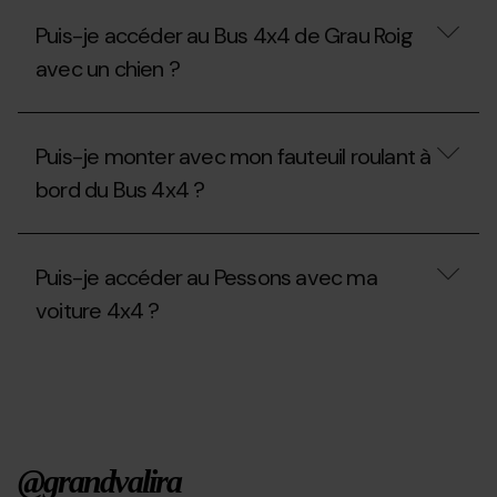
l’autobus
4x4 ?
Puis-je accéder au Bus 4x4 de Grau Roig
avec un chien ?
Puis-
je
Puis-je monter avec mon fauteuil roulant à
accéder
au
bord du Bus 4x4 ?
Bus
4x4
de
Puis-
Grau
je
Puis-je accéder au Pessons avec ma
Roig
monter
avec
avec
voiture 4x4 ?
un
mon
chien
fauteuil
?
roulant
Puis-
à
je
bord
accéder
du
au
Bus
Pessons
4x4
avec
@grandvalira
?
ma