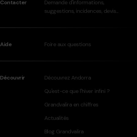
Contacter
Demande d'informations,
-
suggestions, incidences, devis...
grandvalira.com
Aide
Foire aux questions
Découvrir
Découvrez Andorra
Qu'est-ce que l'hiver infini ?
Grandvalira en chiffres
Actualités
Blog Grandvalira