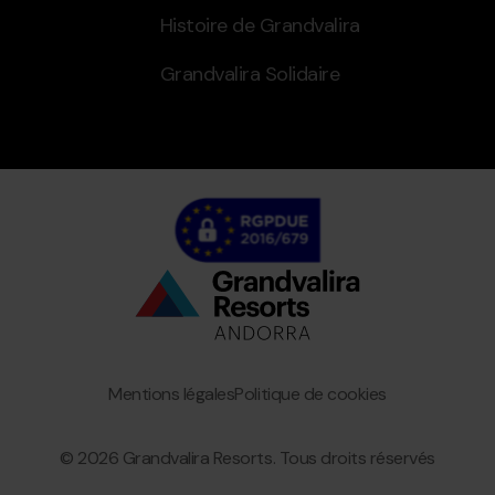
Histoire de Grandvalira
Grandvalira Solidaire
Bottom
menu
Granvalira
Mentions légales
Politique de cookies
© 2026 Grandvalira Resorts. Tous droits réservés