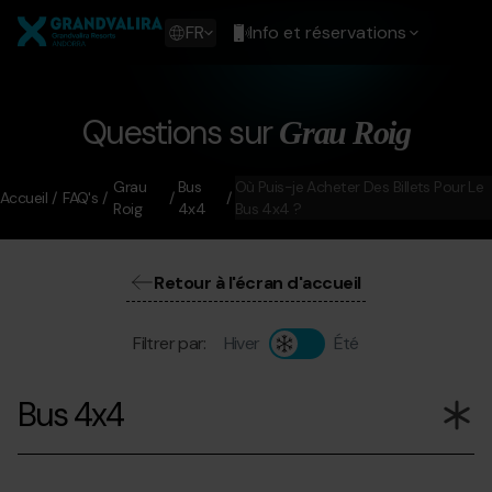
Aller
Grandvalira
au
Show
FR
Info et réservations
contenu
available
principal
languages
Voir
le
Questions sur
Grau Roig
message
Grau
Bus
Où Puis-je Acheter Des Billets Pour Le
Accueil
FAQ's
Roig
4x4
Bus 4x4 ?
Retour à l'écran d'accueil
Filtrer par:
Hiver
Été
Bus 4x4