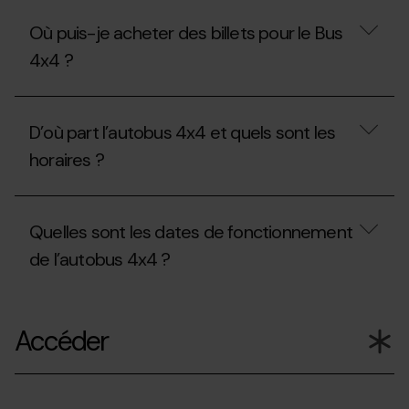
Où puis-je acheter des billets pour le Bus
4x4 ?
Où
puis-
D’où part l’autobus 4x4 et quels sont les
je
acheter
horaires ?
des
billets
pour
D’où
le
part
Quelles sont les dates de fonctionnement
Bus
l’autobus
4x4
4x4
de l’autobus 4x4 ?
?
et
quels
sont
Quelles
les
sont
Accéder
horaires ?
les
dates
de
fonctionnement
de