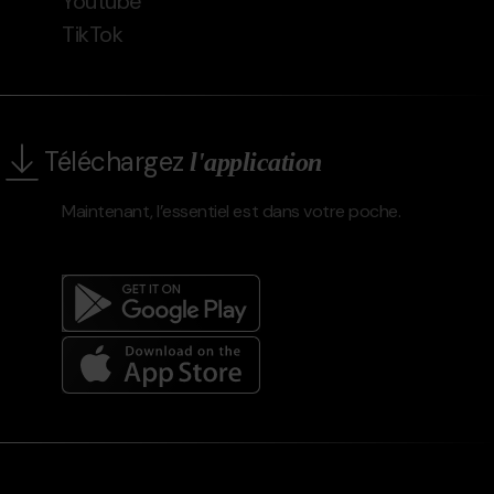
Youtube
TikTok
Téléchargez
l'application
Maintenant, l’essentiel est dans votre poche.
Menú
del
peu