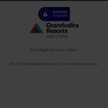
Bottom
menu
Granvalira
Nota legal
Política de cookies
© 2026 Grandvalira Resorts. Tots els drets reservats