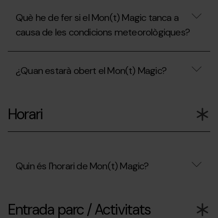
Què he de fer si el Mon(t) Magic tanca a
causa de les condicions meteorològiques?
Què
he
¿Quan estarà obert el Mon(t) Magic?
de
fer
si
¿Quan
el
estarà
Mon(t)
Horari
obert
Magic
el
tanca
Mon(t)
a
Magic?
causa
de
les
Quin és l'horari de Mon(t) Magic?
condicions
meteorològiques?
Quin
és
Entrada parc / Activitats
l'horari
de