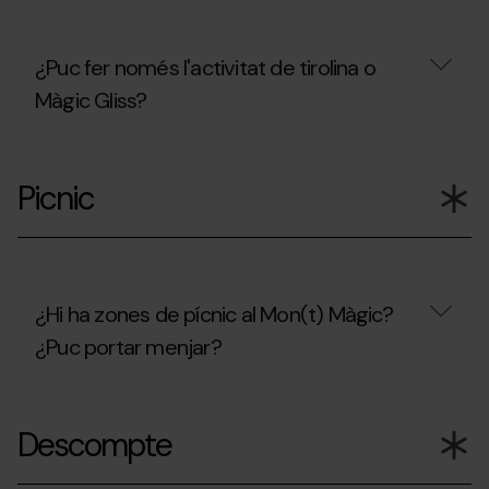
als
nens?
¿Puc fer només l'activitat de tirolina o
Màgic Gliss?
¿Puc
fer
Picnic
només
l'activitat
de
tirolina
o
Màgic
Gliss?
¿Hi ha zones de pícnic al Mon(t) Màgic?
¿Puc portar menjar?
¿Hi
ha
Descompte
zones
de
pícnic