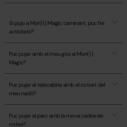
el
Carnet
Jove?
Si pujo a Mon(t) Magic caminant, puc fer
activitats?
Si
pujo
Puc pujar amb el meu gos al Mon(t)
a
Mon(t)
Magic?
Magic
caminant,
puc
Puc
fer
pujar
Puc pujar al telecabina amb el cotxet del
activitats?
amb
el
meu nadó?
meu
gos
al
Puc
Mon(t)
pujar
Puc pujar al parc amb la meva cadira de
Magic?
al
telecabina
rodes?