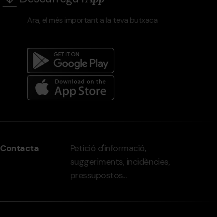
Ara, el més important a la teva butxaca
Menú
del
peu
Contacta
Petició d'informació,
-
suggeriments, incidències,
grandvalira.com
pressupostos...