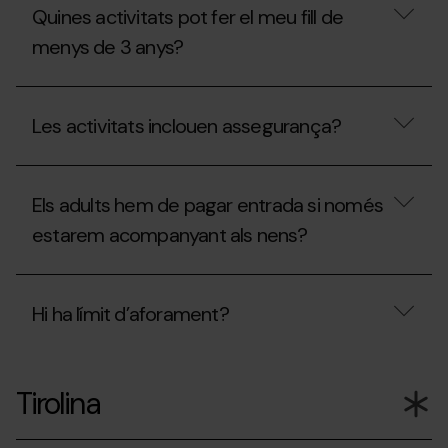
és
Quines activitats pot fer el meu fill de
el
QuickFlight?
menys de 3 anys?
Quines
activitats
Les activitats inclouen assegurança?
pot
fer
el
Les
meu
activitats
fill
Els adults hem de pagar entrada si només
inclouen
de
assegurança?
estarem acompanyant als nens?
menys
de
3
Els
anys?
adults
Hi ha límit d’aforament?
hem
de
pagar
Hi
entrada
ha
si
Tirolina
límit
només
d’aforament?
estarem
acompanyant