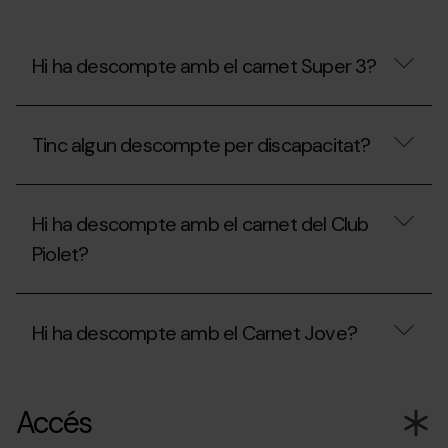
al
Mon(t)
Màgic?
¿Puc
Hi ha descompte amb el carnet Super 3?
portar
menjar?
Hi
ha
Tinc algun descompte per discapacitat?
descompte
amb
el
Tinc
carnet
algun
Super
Hi ha descompte amb el carnet del Club
descompte
3?
per
Piolet?
discapacitat?
Hi
ha
Hi ha descompte amb el Carnet Jove?
descompte
amb
el
Hi
carnet
ha
del
Accés
descompte
Club
amb
Piolet?