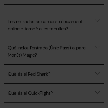
Mon(t)
Magic?
Les entrades es compren únicament
online o també a les taquilles?
Les
entrades
Què inclou l'entrada (Únic Pass) al parc
es
compren
Mon(t) Magic?
únicament
online
o
Què
també
inclou
Què és el Red Shark?
a
l'entrada
les
(Únic
taquilles?
Pass)
Què
al
és
parc
Què és el QuickFlight?
el
Mon(t)
Red
Magic?
Shark?
Què