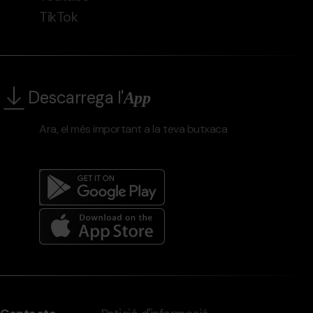
TikTok
Descarrega l'
App
Ara, el més important a la teva butxaca
Menú
del
peu