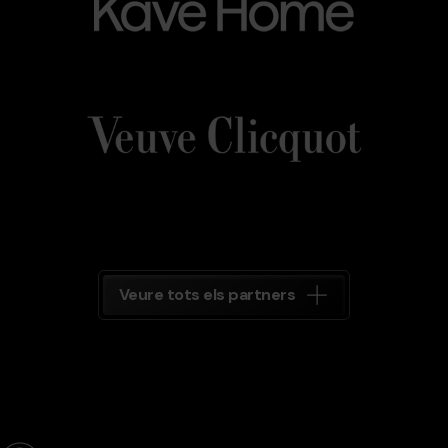
Veuve_Clicquot.png
Grandvalira
Veuve
Clicquot
Grandvalira
Veure tots els partners