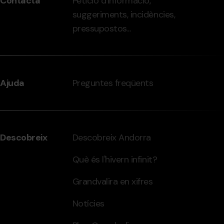
Contacta
Petició d'informació,
-
suggeriments, incidències,
grandvalira.com
pressupostos...
Ajuda
Preguntes freqüents
Descobreix
Descobreix Andorra
Què és l'hivern infinit?
Grandvalira en xifres
Notícies