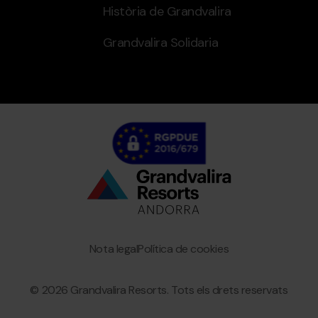
Història de Grandvalira
Grandvalira Solidaria
Bottom
menu
Granvalira
Nota legal
Política de cookies
© 2026 Grandvalira Resorts. Tots els drets reservats