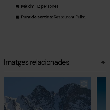
Màxim:
12 persones.
Punt de sortida:
Restaurant Pulka.
Imatges relacionades
Grandvalira-
Grandvalira
Grandvalir
Grandva
Grandva
tour2.jpg
Tour
tour3.j