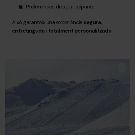
Preferències dels participants
Això garanteix una experiència
segura
,
entretinguda
i
totalment personalitzada
.
Grandvalira-
Grandvalira
Gr
tour1.jpg
T