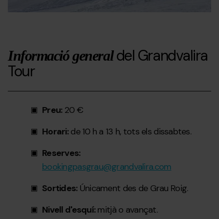
del Grandvalira
Informació general
Tour
Preu:
20 €
Horari:
de 10 h a 13 h, tots els dissabtes.
Reserves:
bookingpasgrau@grandvalira.com
Sortides:
Únicament des de Grau Roig.
Nivell d'esquí:
mitjà o avançat.