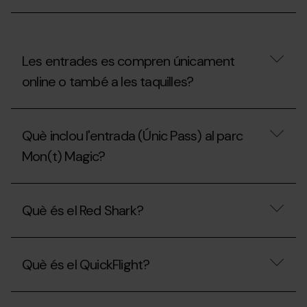
Mon(t)
Magic?
Les entrades es compren únicament
online o també a les taquilles?
Les
entrades
Què inclou l'entrada (Únic Pass) al parc
es
compren
Mon(t) Magic?
únicament
online
o
Què
també
inclou
Què és el Red Shark?
a
l'entrada
les
(Únic
taquilles?
Pass)
Què
al
és
parc
Què és el QuickFlight?
el
Mon(t)
Red
Magic?
Shark?
Què