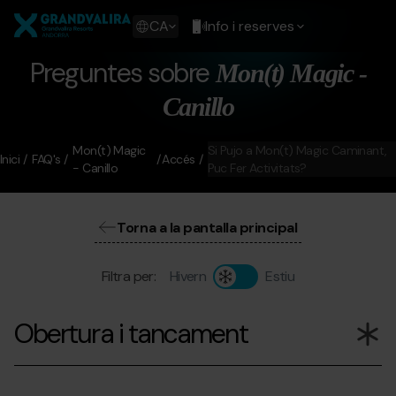
Vés
Grandvalira
al
Show
CA
Info i reserves
contingut
available
languages
Preguntes sobre
Mon(t) Magic -
Show
message
Canillo
Mon(t) Magic
Si Pujo a Mon(t) Magic Caminant,
Inici
FAQ's
Accés
- Canillo
Puc Fer Activitats?
Torna a la pantalla principal
Filtra per:
Hivern
Estiu
Obertura i tancament