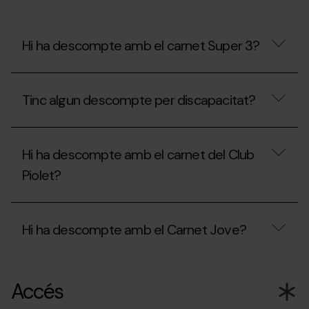
al
Mon(t)
Màgic?
¿Puc
Hi ha descompte amb el carnet Super 3?
portar
menjar?
Hi
ha
Tinc algun descompte per discapacitat?
descompte
amb
el
Tinc
carnet
algun
Super
Hi ha descompte amb el carnet del Club
descompte
3?
per
Piolet?
discapacitat?
Hi
ha
Hi ha descompte amb el Carnet Jove?
descompte
amb
el
Hi
carnet
ha
del
Accés
descompte
Club
amb
Piolet?