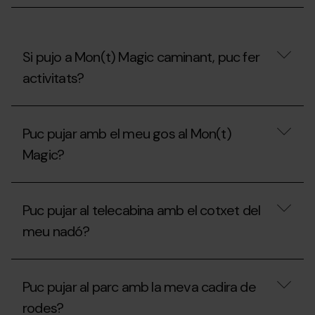
el
Carnet
Jove?
Si pujo a Mon(t) Magic caminant, puc fer
activitats?
Si
pujo
Puc pujar amb el meu gos al Mon(t)
a
Mon(t)
Magic?
Magic
caminant,
puc
Puc
fer
pujar
Puc pujar al telecabina amb el cotxet del
activitats?
amb
el
meu nadó?
meu
gos
al
Puc
Mon(t)
pujar
Puc pujar al parc amb la meva cadira de
Magic?
al
telecabina
rodes?