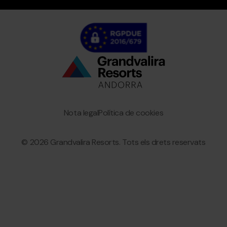
Bottom
menu
Granvalira
Nota legal
Política de cookies
© 2026 Grandvalira Resorts. Tots els drets reservats