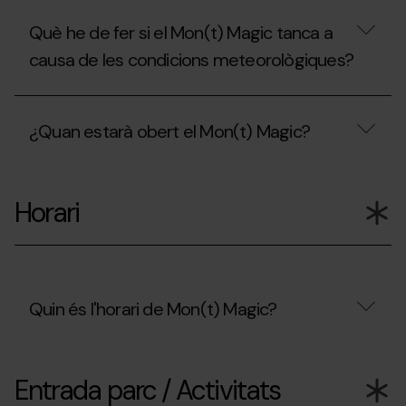
Què he de fer si el Mon(t) Magic tanca a
causa de les condicions meteorològiques?
Què
he
¿Quan estarà obert el Mon(t) Magic?
de
fer
si
¿Quan
el
estarà
Mon(t)
Horari
obert
Magic
el
tanca
Mon(t)
a
Magic?
causa
de
les
Quin és l'horari de Mon(t) Magic?
condicions
meteorològiques?
Quin
és
Entrada parc / Activitats
l'horari
de