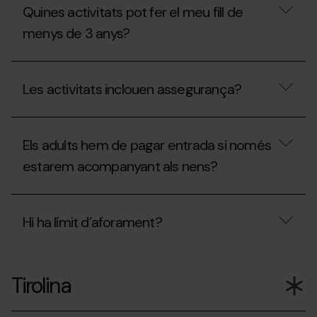
és
Quines activitats pot fer el meu fill de
el
QuickFlight?
menys de 3 anys?
Quines
activitats
Les activitats inclouen assegurança?
pot
fer
el
Les
meu
activitats
fill
Els adults hem de pagar entrada si només
inclouen
de
assegurança?
estarem acompanyant als nens?
menys
de
3
Els
anys?
adults
Hi ha límit d’aforament?
hem
de
pagar
Hi
entrada
ha
si
Tirolina
límit
només
d’aforament?
estarem
acompanyant