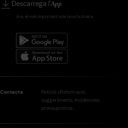
Descarrega l'
App
Ara, el més important a la teva butxaca
Menú
del
peu
Contacta
Petició d'informació,
-
suggeriments, incidències,
grandvalira.com
pressupostos...