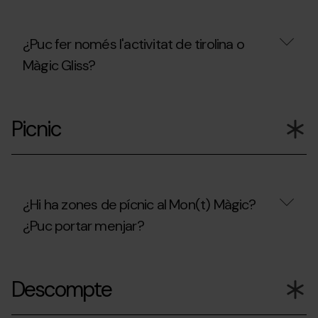
als
nens?
¿Puc fer només l'activitat de tirolina o
Màgic Gliss?
¿Puc
fer
Picnic
només
l'activitat
de
tirolina
o
Màgic
Gliss?
¿Hi ha zones de pícnic al Mon(t) Màgic?
¿Puc portar menjar?
¿Hi
ha
Descompte
zones
de
pícnic