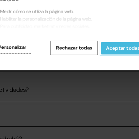
Medir cómo se utiliza la página web.
Habilitar la personalización de la página web.
Para publicidad, marketing y redes sociales.
pinchar en 'Aceptar todas', permite la instalación de las cookies. Si
fieres configurarlas tú mismo, pincha en 'Configurar'.
Personalizar
Rechazar todas
Aceptar toda
ctividades?
 mi bebé?