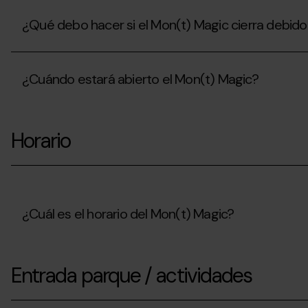
¿Qué debo hacer si el Mon(t) Magic cierra debido
¿Qué
debo
¿Cuándo estará abierto el Mon(t) Magic?
hacer
si
el
¿Cuándo
Mon(t)
estará
Magic
Horario
abierto
cierra
el
debido
Mon(t)
a
Magic?
las
condiciones
meteorológicas?
¿Cuál es el horario del Mon(t) Magic?
¿Cuál
es
Entrada parque / actividades
el
horario
del