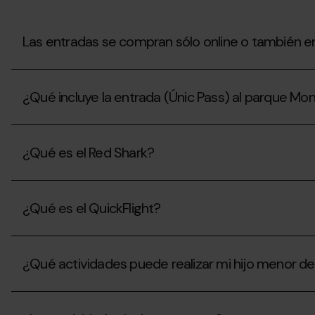
Mon(t)
Magic?
Las entradas se compran sólo online o también en
Las
entradas
¿Qué incluye la entrada (Únic Pass) al parque Mo
se
compran
sólo
¿Qué
online
incluye
o
¿Qué es el Red Shark?
la
también
entrada
en
(Únic
¿Qué
taquilla
Pass)
es
al
¿Qué es el QuickFlight?
el
parque
Red
Mon(t)
Shark?
¿Qué
Magic?
es
¿Qué actividades puede realizar mi hijo menor de
el
QuickFlight?
¿Qué
actividades