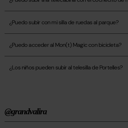
con
hacer
mi
actividades?
perro
¿Puedo
al
subir
Mon(t)
¿Puedo subir con mi silla de ruedas al parque?
a
Magic?
la
telecabina
¿Puedo
con
subir
el
¿Puedo acceder al Mon(t) Magic con bicicleta?
con
cochecito
mi
de
silla
¿Puedo
mi
de
acceder
bebé?
ruedas
¿Los niños pueden subir al telesilla de Portelles?
al
al
Mon(t)
parque?
Magic
¿Los
con
niños
bicicleta?
pueden
subir
al
telesilla
@grandvalira
de
Portelles?