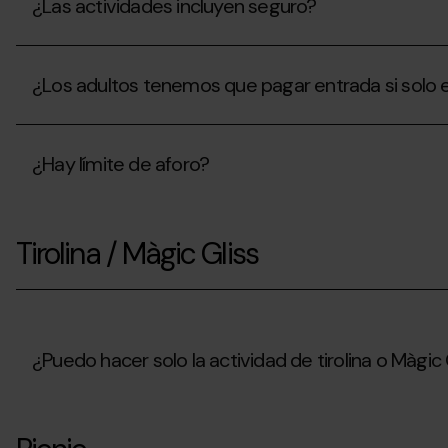
¿Las actividades incluyen seguro?
puede
realizar
mi
¿Las
hijo
actividades
menor
¿Los adultos tenemos que pagar entrada si solo
incluyen
de
seguro?
3
¿Los
años?
adultos
¿Hay límite de aforo?
tenemos
que
pagar
¿Hay
entrada
límite
si
Tirolina / Màgic Gliss
de
solo
aforo?
estaremos
acompañando
a
los
niños?
¿Puedo hacer solo la actividad de tirolina o Màgic 
¿Puedo
hacer
solo