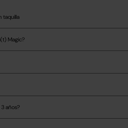
 taquilla
n(t) Magic?
 3 años?