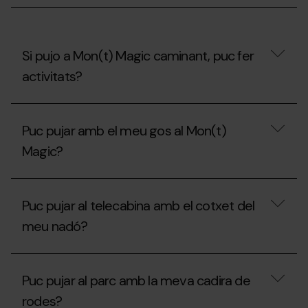
el
Carnet
Jove?
Si pujo a Mon(t) Magic caminant, puc fer
activitats?
Si
pujo
Puc pujar amb el meu gos al Mon(t)
a
Mon(t)
Magic?
Magic
caminant,
puc
Puc
fer
pujar
Puc pujar al telecabina amb el cotxet del
activitats?
amb
el
meu nadó?
meu
gos
al
Puc
Mon(t)
pujar
Puc pujar al parc amb la meva cadira de
Magic?
al
telecabina
rodes?