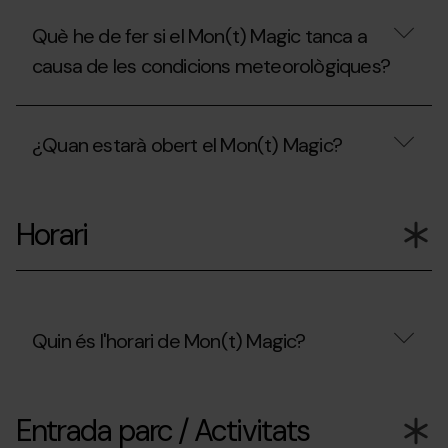
Què he de fer si el Mon(t) Magic tanca a
causa de les condicions meteorològiques?
Què
he
¿Quan estarà obert el Mon(t) Magic?
de
fer
si
¿Quan
el
estarà
Mon(t)
Horari
obert
Magic
el
tanca
Mon(t)
a
Magic?
causa
de
les
Quin és l'horari de Mon(t) Magic?
condicions
meteorològiques?
Quin
és
Entrada parc / Activitats
l'horari
de