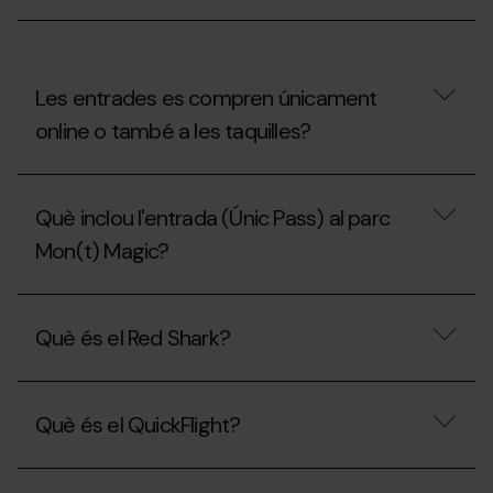
Mon(t)
Magic?
Les entrades es compren únicament
online o també a les taquilles?
Les
entrades
Què inclou l'entrada (Únic Pass) al parc
es
compren
Mon(t) Magic?
únicament
online
o
Què
també
inclou
Què és el Red Shark?
a
l'entrada
les
(Únic
taquilles?
Pass)
Què
al
és
parc
Què és el QuickFlight?
el
Mon(t)
Red
Magic?
Shark?
Què