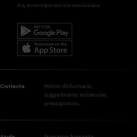
Ara, el més important a la teva butxaca
Menú
del
peu
Contacta
Petició d'informació,
-
suggeriments, incidències,
grandvalira.com
pressupostos...
Ajuda
Preguntes freqüents