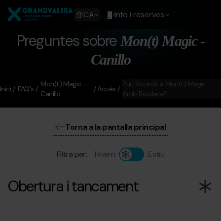
Vés
Grandvalira
al
Show
CA
Info i reserves
contingut
available
languages
Preguntes sobre
Mon(t) Magic -
Show
message
Canillo
Mon(t) Magic -
Puc Accedir a Mon(t) Magic
Inici
FAQ's
Accés
Canillo
Amb Bicicleta?
Torna a la pantalla principal
Filtra per:
Hivern
Estiu
Obertura i tancament