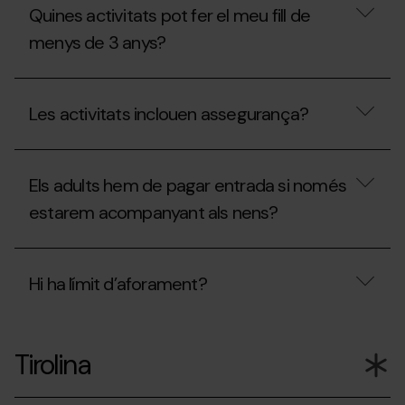
és
Quines activitats pot fer el meu fill de
el
QuickFlight?
menys de 3 anys?
Quines
activitats
Les activitats inclouen assegurança?
pot
fer
el
Les
meu
activitats
fill
Els adults hem de pagar entrada si només
inclouen
de
assegurança?
estarem acompanyant als nens?
menys
de
3
Els
anys?
adults
Hi ha límit d’aforament?
hem
de
pagar
Hi
entrada
ha
si
Tirolina
límit
només
d’aforament?
estarem
acompanyant