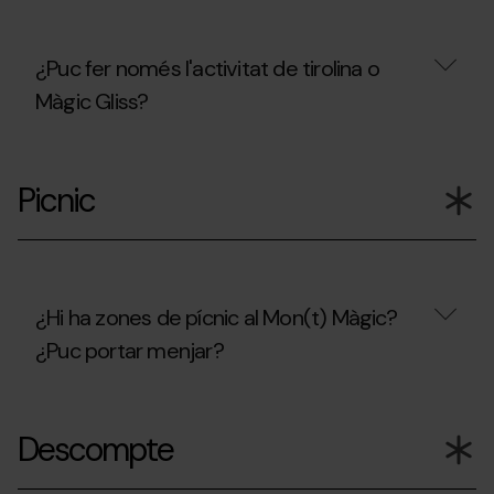
als
nens?
¿Puc fer només l'activitat de tirolina o
Màgic Gliss?
¿Puc
fer
Picnic
només
l'activitat
de
tirolina
o
Màgic
Gliss?
¿Hi ha zones de pícnic al Mon(t) Màgic?
¿Puc portar menjar?
¿Hi
ha
Descompte
zones
de
pícnic