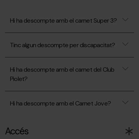
al
Mon(t)
Màgic?
¿Puc
Hi ha descompte amb el carnet Super 3?
portar
menjar?
Hi
ha
Tinc algun descompte per discapacitat?
descompte
amb
el
Tinc
carnet
algun
Super
Hi ha descompte amb el carnet del Club
descompte
3?
per
Piolet?
discapacitat?
Hi
ha
Hi ha descompte amb el Carnet Jove?
descompte
amb
el
Hi
carnet
ha
del
Accés
descompte
Club
amb
Piolet?