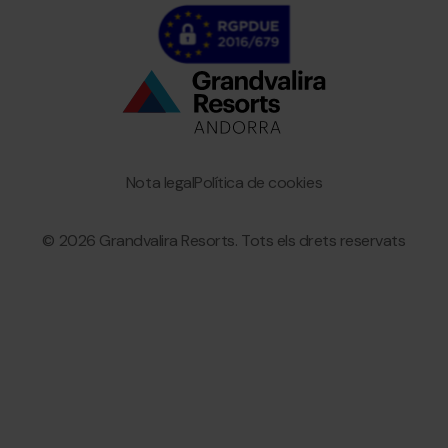
Bottom
menu
Granvalira
Nota legal
Política de cookies
© 2026 Grandvalira Resorts. Tots els drets reservats