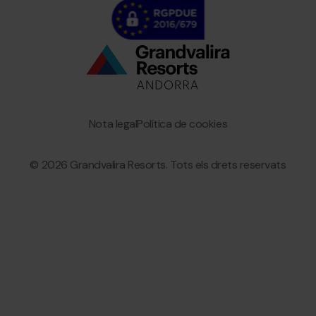
Bottom
menu
Granvalira
Nota legal
Política de cookies
© 2026 Grandvalira Resorts. Tots els drets reservats