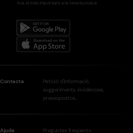
Ara, el més important a la teva butxaca
Menú
del
peu
Contacta
Petició d'informació,
-
suggeriments, incidències,
grandvalira.com
pressupostos...
Ajuda
Preguntes freqüents