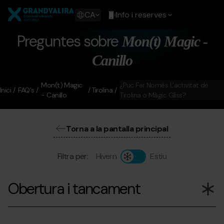
Vés
Grandvalira
al
Show
CA
Info i reserves
contingut
available
languages
Preguntes sobre
Mon(t) Magic -
Show
message
Canillo
Mon(t) Magic
¿Puc Fer Només L'activitat de
Inici
FAQ's
Tirolina
- Canillo
Tirolina o Màgic Gliss?
Torna a la pantalla principal
Filtra per:
Hivern
Estiu
Obertura i tancament