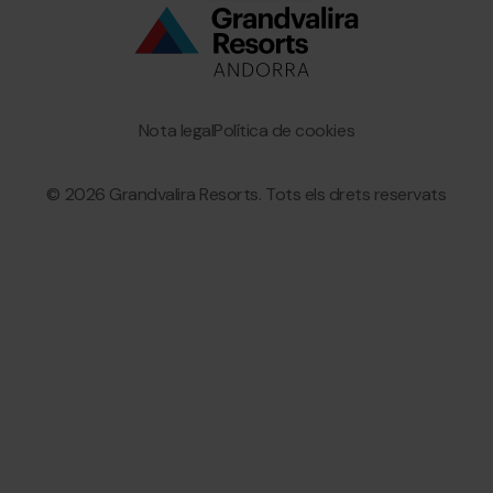
Bottom
menu
Granvalira
Nota legal
Política de cookies
© 2026 Grandvalira Resorts. Tots els drets reservats