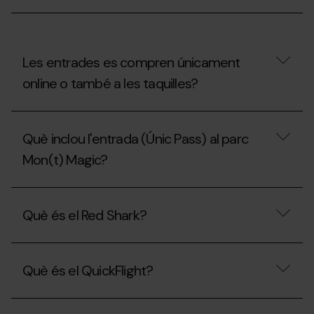
Mon(t)
Magic?
Les entrades es compren únicament
online o també a les taquilles?
Les
entrades
Què inclou l'entrada (Únic Pass) al parc
es
compren
Mon(t) Magic?
únicament
online
o
Què
també
inclou
Què és el Red Shark?
a
l'entrada
les
(Únic
taquilles?
Pass)
Què
al
és
parc
Què és el QuickFlight?
el
Mon(t)
Red
Magic?
Shark?
Què