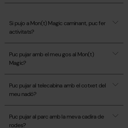
el
Carnet
Jove?
Si pujo a Mon(t) Magic caminant, puc fer
activitats?
Si
pujo
Puc pujar amb el meu gos al Mon(t)
a
Mon(t)
Magic?
Magic
caminant,
puc
Puc
fer
pujar
Puc pujar al telecabina amb el cotxet del
activitats?
amb
el
meu nadó?
meu
gos
al
Puc
Mon(t)
pujar
Puc pujar al parc amb la meva cadira de
Magic?
al
telecabina
rodes?