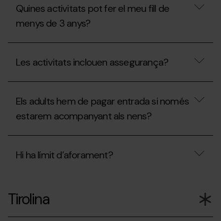
és
Quines activitats pot fer el meu fill de
el
QuickFlight?
menys de 3 anys?
Quines
activitats
Les activitats inclouen assegurança?
pot
fer
el
Les
meu
activitats
fill
Els adults hem de pagar entrada si només
inclouen
de
assegurança?
estarem acompanyant als nens?
menys
de
3
Els
anys?
adults
Hi ha límit d’aforament?
hem
de
pagar
Hi
entrada
ha
si
Tirolina
límit
només
d’aforament?
estarem
acompanyant