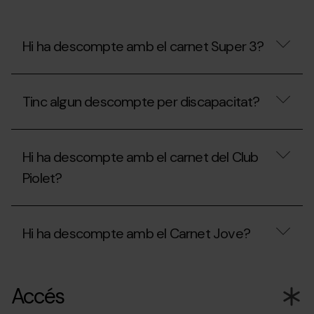
al
Mon(t)
Màgic?
¿Puc
Hi ha descompte amb el carnet Super 3?
portar
menjar?
Hi
ha
Tinc algun descompte per discapacitat?
descompte
amb
el
Tinc
carnet
algun
Super
Hi ha descompte amb el carnet del Club
descompte
3?
per
Piolet?
discapacitat?
Hi
ha
Hi ha descompte amb el Carnet Jove?
descompte
amb
el
Hi
carnet
ha
del
Accés
descompte
Club
amb
Piolet?