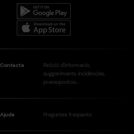
Menú
del
peu
Contacta
Petició d'informació,
-
suggeriments, incidències,
grandvalira.com
pressupostos...
Ajuda
Preguntes freqüents