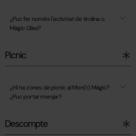
als
nens?
¿Puc fer només l'activitat de tirolina o
Màgic Gliss?
¿Puc
fer
Picnic
només
l'activitat
de
tirolina
o
Màgic
Gliss?
¿Hi ha zones de pícnic al Mon(t) Màgic?
¿Puc portar menjar?
¿Hi
ha
Descompte
zones
de
pícnic