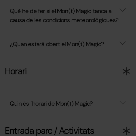
Què he de fer si el Mon(t) Magic tanca a
causa de les condicions meteorològiques?
Què
he
¿Quan estarà obert el Mon(t) Magic?
de
fer
si
¿Quan
el
estarà
Mon(t)
Horari
obert
Magic
el
tanca
Mon(t)
a
Magic?
causa
de
les
Quin és l'horari de Mon(t) Magic?
condicions
meteorològiques?
Quin
és
Entrada parc / Activitats
l'horari
de