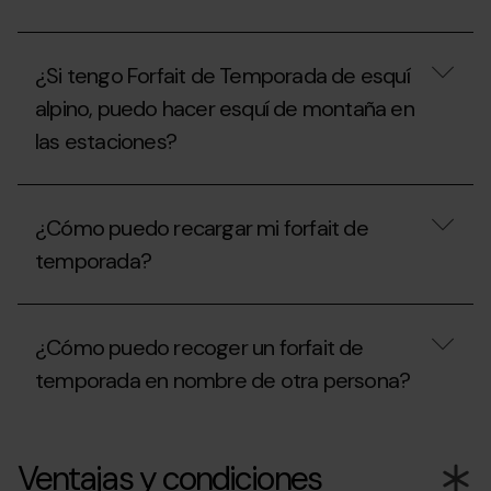
con
pago
Con
fraccionado,
el
¿qué
¿Si tengo Forfait de Temporada de esquí
Forfait
debo
de
tener
alpino, puedo hacer esquí de montaña en
Temporada
en
las estaciones?
Freestyle,
cuenta?
¿Puedo
esquiar
¿Si
en
tengo
la
¿Cómo puedo recargar mi forfait de
Forfait
estación
de
de
temporada?
Temporada
Ordino
de
Arcalís
esquí
¿Cómo
o
alpino,
puedo
en
¿Cómo puedo recoger un forfait de
puedo
recargar
Pal
hacer
mi
Arinsal?
temporada en nombre de otra persona?
esquí
forfait
de
de
montaña
temporada?
¿Cómo
en
puedo
Ventajas y condiciones
las
recoger
estaciones?