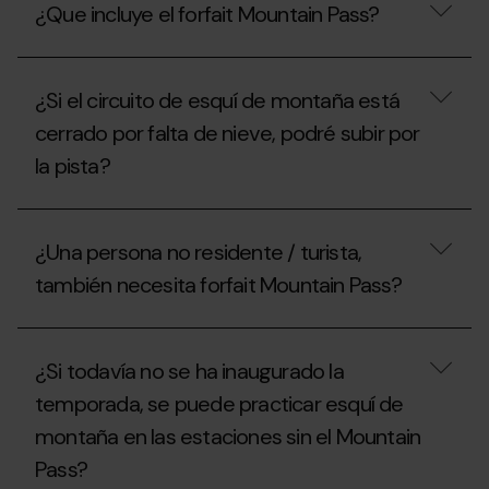
¿Que incluye el forfait Mountain Pass?
la
quiero
Federación
ir
Andorrana
un
¿Que
de
día
incluye
Montañismo
a
¿Si el circuito de esquí de montaña está
el
(FAM)
practicar
forfait
cerrado por falta de nieve, podré subir por
para
el
Mountain
conseguir
esquí
la pista?
Pass?
el
de
forfait
montaña,
Mountain
qué
¿Si
Pass?
puedo
el
¿Una persona no residente / turista,
hacer?
circuito
de
también necesita forfait Mountain Pass?
esquí
de
montaña
¿Una
está
persona
¿Si todavía no se ha inaugurado la
cerrado
no
por
residente
temporada, se puede practicar esquí de
falta
/
de
montaña en las estaciones sin el Mountain
turista,
nieve,
también
Pass?
podré
necesita