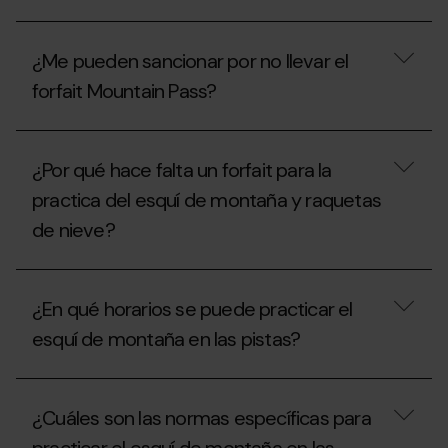
subir
forfait
por
Mountain
¿Si
la
Pass?
todavía
pista?
¿Me pueden sancionar por no llevar el
no
se
forfait Mountain Pass?
ha
inaugurado
la
¿Me
temporada,
pueden
¿Por qué hace falta un forfait para la
se
sancionar
puede
por
practica del esquí de montaña y raquetas
practicar
no
esquí
de nieve?
llevar
de
el
montaña
forfait
¿Por
en
Mountain
qué
las
Pass?
¿En qué horarios se puede practicar el
hace
estaciones
falta
sin
esquí de montaña en las pistas?
un
el
forfait
Mountain
para
¿En
Pass?
la
qué
¿Cuáles son las normas específicas para
practica
horarios
del
se