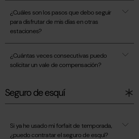
de
invitación?
¿En
Temporada?
qué
¿Cuáles son los pasos que debo seguir
casos
puedo
para disfrutar de mis días en otras
obtener
estaciones?
el
descuento
de
¿Cuáles
renovación?
son
¿Cuántas veces consecutivas puedo
los
pasos
solicitar un vale de compensación?
que
debo
seguir
¿Cuántas
para
veces
Seguro de esquí
disfrutar
consecutivas
de
puedo
mis
solicitar
días
un
en
vale
otras
de
estaciones?
compensación?
Si ya he usado mi forfait de temporada,
¿puedo contratar el seguro de esquí?