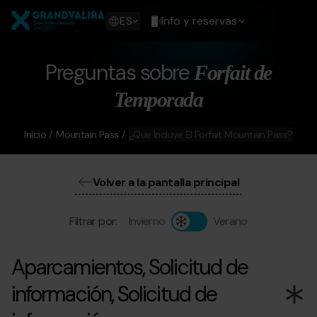
Pasar
Grandvalira
al
Show
ES
Info y reservas
contenido
available
principal
languages
Mostrar
Preguntas sobre
Forfait de
mensaje
Temporada
Inicio
Mountain Pass
¿Que Incluye El Forfait Mountain Pass?
Volver a la pantalla principal
Filtrar por:
Invierno
Verano
Aparcamientos, Solicitud de
información, Solicitud de