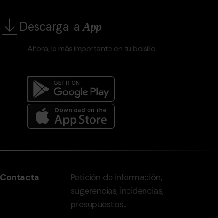
Descarga la
App
Ahora, lo más importante en tu bolsillo
Menú
del
peu
Contacta
Petición de información,
-
sugerencias, incidencias,
grandvalira.com
presupuestos...