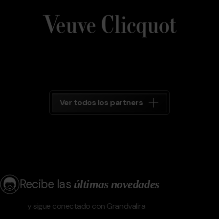
Veuve_Clicquot.png
Grandvalira
Veuve
Clicquot
Grandvalira
Ver todos los partners
Recibe las
últimas novedades
y sigue conectado con Grandvalira