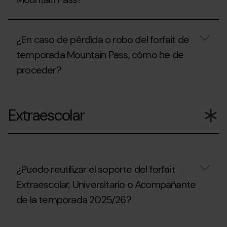
Mountain
acceder
Pass
a
para
¿Donde
otro
la
se
itinerario
¿En caso de pérdida o robo del forfait de
práctica
puede
fuera
del
comprar
del
temporada Mountain Pass, cómo he de
esquí
el
dominio
de
proceder?
forfait
esquiable?
montaña
Mountain
fuera
Pass?
¿En
de
caso
los
Extraescolar
de
dominios
pérdida
esquiables?
o
robo
del
forfait
de
¿Puedo reutilizar el soporte del forfait
temporada
Extraescolar, Universitario o Acompañante
Mountain
Pass,
de la temporada 2025/26?
cómo
he
de
¿Puedo