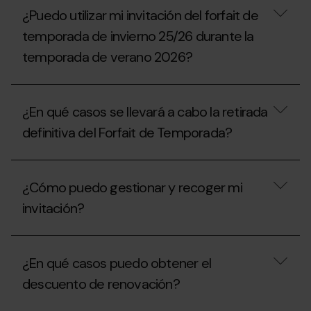
disfrutar
descuentos
¿Puedo utilizar mi invitación del forfait de
la
se
temporada
aplican
temporada de invierno 25/26 durante la
2025-
a
26
temporada de verano 2026?
las
esta
unidades
temporada
familiares?
¿Puedo
2026-
utilizar
27?
¿En qué casos se llevará a cabo la retirada
mi
invitación
definitiva del Forfait de Temporada?
del
forfait
de
¿En
temporada
qué
¿Cómo puedo gestionar y recoger mi
de
casos
invierno
se
invitación?
25/26
llevará
durante
a
la
cabo
¿Cómo
temporada
la
puedo
¿En qué casos puedo obtener el
de
retirada
gestionar
verano
definitiva
y
descuento de renovación?
2026?
del
recoger
Forfait
mi