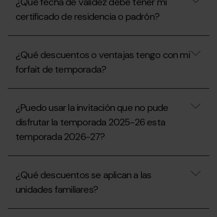
para
¿Qué fecha de validez debe tener mi
mi
recibir
invitación,
certificado de residencia o padrón?
un
¿puedo
vale
solicitar
de
un
¿Qué
compensación
duplicado
fecha
para
¿Qué descuentos o ventajas tengo con mi
en
de
la
taquillas?
validez
forfait de temporada?
temporada
debe
2027-
tener
28?
mi
¿Qué
certificado
descuentos
¿Puedo usar la invitación que no pude
de
o
residencia
ventajas
disfrutar la temporada 2025-26 esta
o
tengo
padrón?
temporada 2026-27?
con
mi
forfait
¿Puedo
de
usar
temporada?
¿Qué descuentos se aplican a las
la
invitación
unidades familiares?
que
no
pude
¿Qué