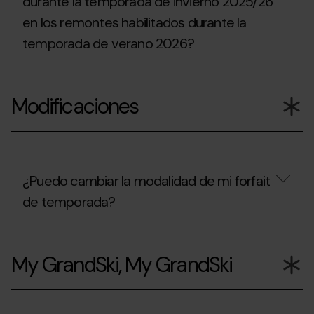
durante la temporada de invierno 2025/26
Temporada
de
en los remontes habilitados durante la
de
verano
invierno,
2026?
temporada de verano 2026?
puedo
acceder
a
¿Puedo
la
utilizar
Copa
Modificaciones
el
del
forfait
Mundo
que
UCI
he
de
comprado
BTT
durante
en
la
¿Puedo cambiar la modalidad de mi forfait
Pal
temporada
Arinsal?
de temporada?
de
invierno
2025/26
¿Puedo
en
cambiar
los
My GrandSki, My GrandSki
la
remontes
modalidad
habilitados
de
durante
mi
la
forfait