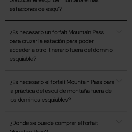
practicar el esquí de montaña en las
esquí
puede
de
estaciones de esquí?
practicar
montaña
el
y
esquí
¿Cuáles
raquetas
de
son
de
montaña
¿Es necesario un forfait Mountain Pass
las
nieve?
en
normas
las
para cruzar la estación para poder
específicas
pistas?
acceder a otro itinerario fuera del dominio
para
practicar
esquiable?
el
esquí
de
¿Es
montaña
necesario
en
¿Es necesario el forfait Mountain Pass para
un
las
forfait
la práctica del esquí de montaña fuera de
estaciones
Mountain
de
los dominios esquiables?
Pass
esquí?
para
cruzar
¿Es
la
necesario
estación
¿Donde se puede comprar el forfait
el
para
forfait
poder
Mountain Pass?