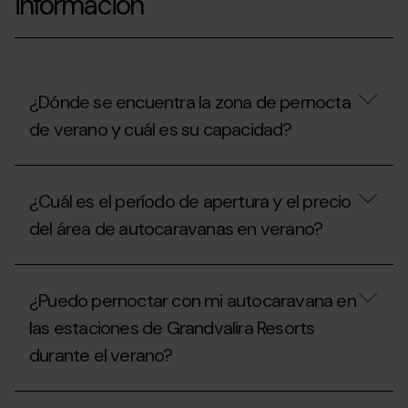
información
¿Dónde se encuentra la zona de pernocta
de verano y cuál es su capacidad?
¿Dónde
se
¿Cuál es el período de apertura y el precio
encuentra
la
del área de autocaravanas en verano?
zona
de
pernocta
¿Cuál
de
es
¿Puedo pernoctar con mi autocaravana en
verano
el
y
período
las estaciones de Grandvalira Resorts
cuál
de
es
durante el verano?
apertura
su
y
capacidad?
el
¿Puedo
precio