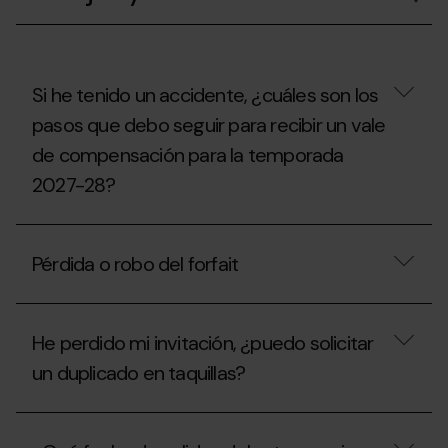
un
forfait
de
temporada
en
nombre
Si he tenido un accidente, ¿cuáles son los
de
pasos que debo seguir para recibir un vale
otra
persona?
de compensación para la temporada
2027-28?
Si
he
Pérdida o robo del forfait
tenido
un
accidente,
Pérdida
¿cuáles
o
son
He perdido mi invitación, ¿puedo solicitar
robo
los
del
un duplicado en taquillas?
pasos
forfait
que
debo
He
seguir
perdido