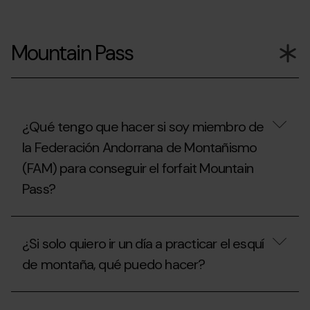
Si
ya
Mountain Pass
he
usado
mi
forfait
de
temporada,
¿puedo
¿Qué tengo que hacer si soy miembro de
contratar
la Federación Andorrana de Montañismo
el
seguro
(FAM) para conseguir el forfait Mountain
de
esquí?
Pass?
¿Qué
tengo
¿Si solo quiero ir un día a practicar el esquí
que
hacer
de montaña, qué puedo hacer?
si
soy
miembro
¿Si
de
solo