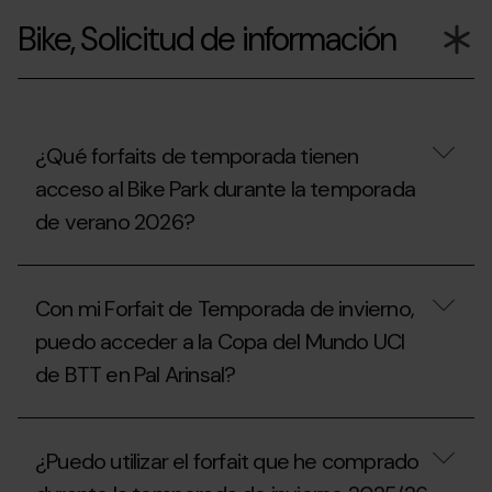
proceder?
reutilizar
Bike, Solicitud de información
el
soporte
del
forfait
Extraescolar,
Universitario
o
¿Qué forfaits de temporada tienen
Acompañante
acceso al Bike Park durante la temporada
de
la
de verano 2026?
temporada
2025/26?
¿Qué
forfaits
Con mi Forfait de Temporada de invierno,
de
temporada
puedo acceder a la Copa del Mundo UCI
tienen
de BTT en Pal Arinsal?
acceso
al
Bike
Con
Park
mi
durante
¿Puedo utilizar el forfait que he comprado
Forfait
la
de
temporada