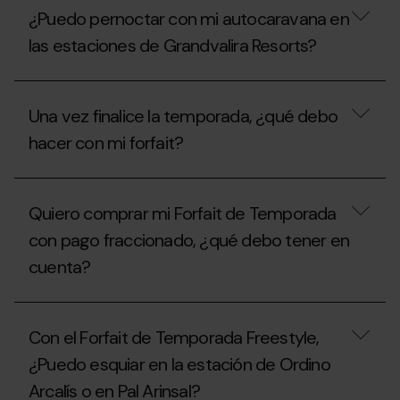
pernoctar
del
¿Puedo pernoctar con mi autocaravana en
con
área
mi
de
las estaciones de Grandvalira Resorts?
autocaravana
autocaravanas
en
en
las
¿Puedo
verano?
estaciones
pernoctar
Una vez finalice la temporada, ¿qué debo
de
con
Grandvalira
mi
hacer con mi forfait?
Resorts
autocaravana
durante
en
el
las
Una
verano?
estaciones
vez
Quiero comprar mi Forfait de Temporada
de
finalice
Grandvalira
la
con pago fraccionado, ¿qué debo tener en
Resorts?
temporada,
cuenta?
¿qué
debo
hacer
Quiero
con
comprar
mi
Con el Forfait de Temporada Freestyle,
mi
forfait?
Forfait
¿Puedo esquiar en la estación de Ordino
de
Arcalís o en Pal Arinsal?
Temporada