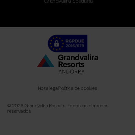
Grandvalira Solidaria
Bottom
menu
Granvalira
Nota legal
Política de cookies
© 2026 Grandvalira Resorts. Todos los derechos
reservados