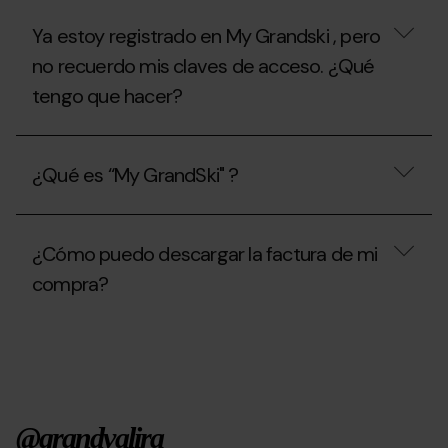
temporada
de
de
temporada?
Ya estoy registrado en My Grandski , pero
verano
2026?
no recuerdo mis claves de acceso. ¿Qué
tengo que hacer?
Ya
estoy
¿Qué es “My GrandSki" ?
registrado
en
My
¿Qué
Grandski
es
,
¿Cómo puedo descargar la factura de mi
“My
pero
GrandSki"
compra?
no
?
recuerdo
mis
¿Cómo
claves
puedo
de
descargar
acceso.
la
¿Qué
factura
tengo
de
que
@grandvalira
mi