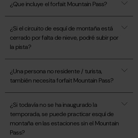
¿Que incluye el forfait Mountain Pass?
la
quiero
Federación
ir
Andorrana
un
¿Que
de
día
incluye
Montañismo
a
¿Si el circuito de esquí de montaña está
el
(FAM)
practicar
forfait
cerrado por falta de nieve, podré subir por
para
el
Mountain
conseguir
esquí
la pista?
Pass?
el
de
forfait
montaña,
Mountain
qué
¿Si
Pass?
puedo
el
¿Una persona no residente / turista,
hacer?
circuito
de
también necesita forfait Mountain Pass?
esquí
de
montaña
¿Una
está
persona
¿Si todavía no se ha inaugurado la
cerrado
no
por
residente
temporada, se puede practicar esquí de
falta
/
de
montaña en las estaciones sin el Mountain
turista,
nieve,
también
Pass?
podré
necesita