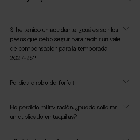
un
forfait
de
temporada
en
nombre
Si he tenido un accidente, ¿cuáles son los
de
pasos que debo seguir para recibir un vale
otra
persona?
de compensación para la temporada
2027-28?
Si
he
Pérdida o robo del forfait
tenido
un
accidente,
Pérdida
¿cuáles
o
son
He perdido mi invitación, ¿puedo solicitar
robo
los
del
un duplicado en taquillas?
pasos
forfait
que
debo
He
seguir
perdido