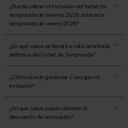
disfrutar
descuentos
¿Puedo utilizar mi invitación del forfait de
la
se
temporada
aplican
temporada de invierno 25/26 durante la
2025-
a
26
temporada de verano 2026?
las
esta
unidades
temporada
familiares?
¿Puedo
2026-
utilizar
27?
¿En qué casos se llevará a cabo la retirada
mi
invitación
definitiva del Forfait de Temporada?
del
forfait
de
¿En
temporada
qué
¿Cómo puedo gestionar y recoger mi
de
casos
invierno
se
invitación?
25/26
llevará
durante
a
la
cabo
¿Cómo
temporada
la
puedo
¿En qué casos puedo obtener el
de
retirada
gestionar
verano
definitiva
y
descuento de renovación?
2026?
del
recoger
Forfait
mi