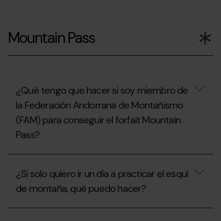
Si
ya
Mountain Pass
he
usado
mi
forfait
de
temporada,
¿puedo
¿Qué tengo que hacer si soy miembro de
contratar
la Federación Andorrana de Montañismo
el
seguro
(FAM) para conseguir el forfait Mountain
de
esquí?
Pass?
¿Qué
tengo
¿Si solo quiero ir un día a practicar el esquí
que
hacer
de montaña, qué puedo hacer?
si
soy
miembro
¿Si
de
solo