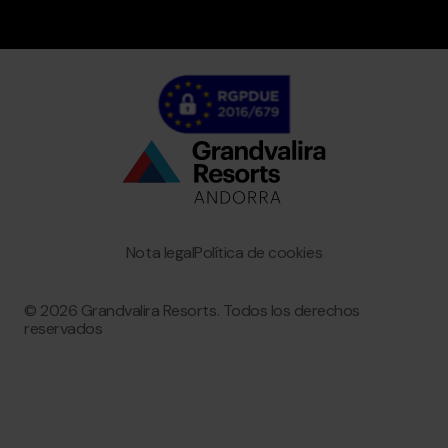
Bottom
menu
Granvalira
Nota legal
Política de cookies
© 2026 Grandvalira Resorts. Todos los derechos
reservados