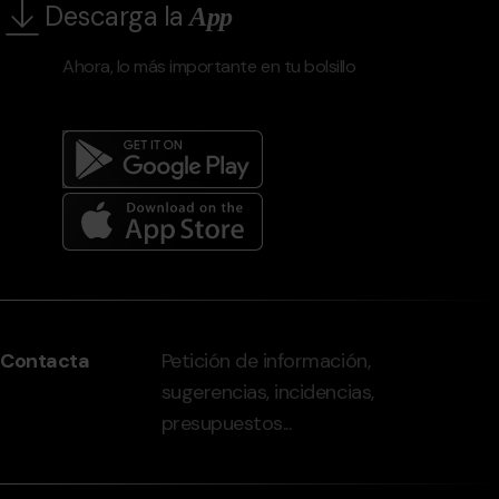
Descarga la
App
Ahora, lo más importante en tu bolsillo
Menú
del
peu
Contacta
Petición de información,
-
sugerencias, incidencias,
grandvalira.com
presupuestos...