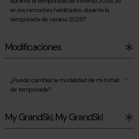
durante la temporada de invierno 2025/26
Temporada
de
en los remontes habilitados durante la
de
verano
invierno,
2026?
temporada de verano 2026?
puedo
acceder
a
¿Puedo
la
utilizar
Copa
Modificaciones
el
del
forfait
Mundo
que
UCI
he
de
comprado
BTT
durante
en
la
¿Puedo cambiar la modalidad de mi forfait
Pal
temporada
Arinsal?
de temporada?
de
invierno
2025/26
¿Puedo
en
cambiar
los
My GrandSki, My GrandSki
la
remontes
modalidad
habilitados
de
durante
mi
la
forfait