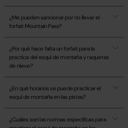
subir
forfait
por
Mountain
¿Si
la
Pass?
todavía
pista?
¿Me pueden sancionar por no llevar el
no
se
forfait Mountain Pass?
ha
inaugurado
la
¿Me
temporada,
pueden
¿Por qué hace falta un forfait para la
se
sancionar
puede
por
practica del esquí de montaña y raquetas
practicar
no
esquí
de nieve?
llevar
de
el
montaña
forfait
¿Por
en
Mountain
qué
las
Pass?
¿En qué horarios se puede practicar el
hace
estaciones
falta
sin
esquí de montaña en las pistas?
un
el
forfait
Mountain
para
¿En
Pass?
la
qué
¿Cuáles son las normas específicas para
practica
horarios
del
se