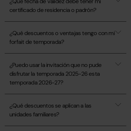
para
¿Qué fecha de validez debe tener mi
mi
recibir
invitación,
certificado de residencia o padrón?
un
¿puedo
vale
solicitar
de
un
¿Qué
compensación
duplicado
fecha
para
¿Qué descuentos o ventajas tengo con mi
en
de
la
taquillas?
validez
forfait de temporada?
temporada
debe
2027-
tener
28?
mi
¿Qué
certificado
descuentos
¿Puedo usar la invitación que no pude
de
o
residencia
ventajas
disfrutar la temporada 2025-26 esta
o
tengo
padrón?
temporada 2026-27?
con
mi
forfait
¿Puedo
de
usar
temporada?
¿Qué descuentos se aplican a las
la
invitación
unidades familiares?
que
no
pude
¿Qué