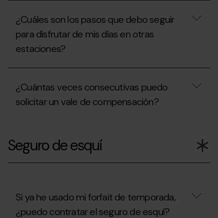
de
invitación?
¿En
Temporada?
qué
¿Cuáles son los pasos que debo seguir
casos
puedo
para disfrutar de mis días en otras
obtener
estaciones?
el
descuento
de
¿Cuáles
renovación?
son
¿Cuántas veces consecutivas puedo
los
pasos
solicitar un vale de compensación?
que
debo
seguir
¿Cuántas
para
veces
Seguro de esquí
disfrutar
consecutivas
de
puedo
mis
solicitar
días
un
en
vale
otras
de
estaciones?
compensación?
Si ya he usado mi forfait de temporada,
¿puedo contratar el seguro de esquí?