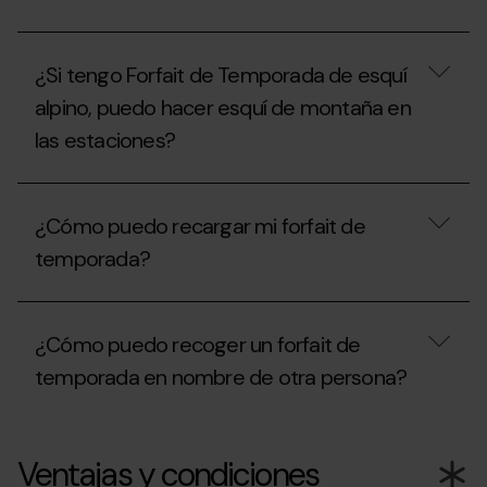
con
pago
Con
fraccionado,
el
¿qué
¿Si tengo Forfait de Temporada de esquí
Forfait
debo
de
tener
alpino, puedo hacer esquí de montaña en
Temporada
en
las estaciones?
Freestyle,
cuenta?
¿Puedo
esquiar
¿Si
en
tengo
la
¿Cómo puedo recargar mi forfait de
Forfait
estación
de
de
temporada?
Temporada
Ordino
de
Arcalís
esquí
¿Cómo
o
alpino,
puedo
en
¿Cómo puedo recoger un forfait de
puedo
recargar
Pal
hacer
mi
Arinsal?
temporada en nombre de otra persona?
esquí
forfait
de
de
montaña
temporada?
¿Cómo
en
puedo
Ventajas y condiciones
las
recoger
estaciones?