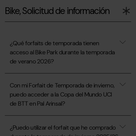
proceder?
reutilizar
Bike, Solicitud de información
el
soporte
del
forfait
Extraescolar,
Universitario
o
¿Qué forfaits de temporada tienen
Acompañante
acceso al Bike Park durante la temporada
de
la
de verano 2026?
temporada
2025/26?
¿Qué
forfaits
Con mi Forfait de Temporada de invierno,
de
temporada
puedo acceder a la Copa del Mundo UCI
tienen
de BTT en Pal Arinsal?
acceso
al
Bike
Con
Park
mi
durante
¿Puedo utilizar el forfait que he comprado
Forfait
la
de
temporada