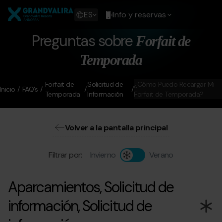
Pasar
Grandvalira
al
Show
ES
Info y reservas
contenido
available
principal
languages
Preguntas sobre
Forfait de
Mostrar
mensaje
Temporada
Forfait de
Solicitud de
¿Cómo Puedo Recargar Mi
Inicio
FAQ's
Temporada
Información
Forfait de Temporada?
Volver a la pantalla principal
Filtrar por:
Invierno
Verano
Aparcamientos, Solicitud de
información, Solicitud de