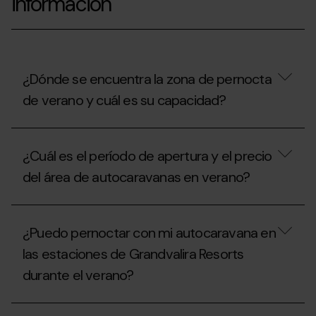
información
¿Dónde se encuentra la zona de pernocta
de verano y cuál es su capacidad?
¿Dónde
se
¿Cuál es el período de apertura y el precio
encuentra
la
del área de autocaravanas en verano?
zona
de
pernocta
¿Cuál
de
es
¿Puedo pernoctar con mi autocaravana en
verano
el
y
período
las estaciones de Grandvalira Resorts
cuál
de
es
durante el verano?
apertura
su
y
capacidad?
el
¿Puedo
precio