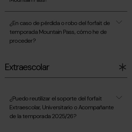
Mountain
acceder
Pass
a
para
¿Donde
otro
la
se
itinerario
¿En caso de pérdida o robo del forfait de
práctica
puede
fuera
del
comprar
del
temporada Mountain Pass, cómo he de
esquí
el
dominio
de
proceder?
forfait
esquiable?
montaña
Mountain
fuera
Pass?
¿En
de
caso
los
Extraescolar
de
dominios
pérdida
esquiables?
o
robo
del
forfait
de
¿Puedo reutilizar el soporte del forfait
temporada
Extraescolar, Universitario o Acompañante
Mountain
Pass,
de la temporada 2025/26?
cómo
he
de
¿Puedo