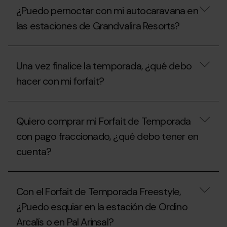
pernoctar
del
¿Puedo pernoctar con mi autocaravana en
con
área
mi
de
las estaciones de Grandvalira Resorts?
autocaravana
autocaravanas
en
en
las
¿Puedo
verano?
estaciones
pernoctar
Una vez finalice la temporada, ¿qué debo
de
con
Grandvalira
mi
hacer con mi forfait?
Resorts
autocaravana
durante
en
el
las
Una
verano?
estaciones
vez
Quiero comprar mi Forfait de Temporada
de
finalice
Grandvalira
la
con pago fraccionado, ¿qué debo tener en
Resorts?
temporada,
cuenta?
¿qué
debo
hacer
Quiero
con
comprar
mi
Con el Forfait de Temporada Freestyle,
mi
forfait?
Forfait
¿Puedo esquiar en la estación de Ordino
de
Arcalís o en Pal Arinsal?
Temporada