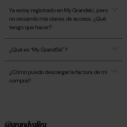
temporada
de
de
temporada?
Ya estoy registrado en My Grandski , pero
verano
2026?
no recuerdo mis claves de acceso. ¿Qué
tengo que hacer?
Ya
estoy
¿Qué es “My GrandSki" ?
registrado
en
My
¿Qué
Grandski
es
,
¿Cómo puedo descargar la factura de mi
“My
pero
GrandSki"
compra?
no
?
recuerdo
mis
¿Cómo
claves
puedo
de
descargar
acceso.
la
¿Qué
factura
tengo
de
que
@grandvalira
mi