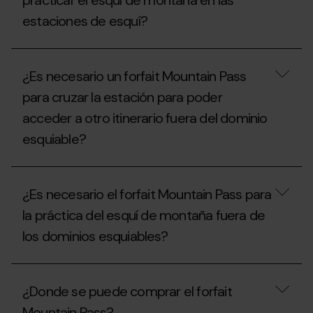
practicar el esquí de montaña en las
esquí
puede
de
estaciones de esquí?
practicar
montaña
el
y
esquí
¿Cuáles
raquetas
de
son
de
montaña
¿Es necesario un forfait Mountain Pass
las
nieve?
en
normas
las
para cruzar la estación para poder
específicas
pistas?
acceder a otro itinerario fuera del dominio
para
practicar
esquiable?
el
esquí
de
¿Es
montaña
necesario
en
¿Es necesario el forfait Mountain Pass para
un
las
forfait
la práctica del esquí de montaña fuera de
estaciones
Mountain
de
los dominios esquiables?
Pass
esquí?
para
cruzar
¿Es
la
necesario
estación
¿Donde se puede comprar el forfait
el
para
forfait
poder
Mountain Pass?