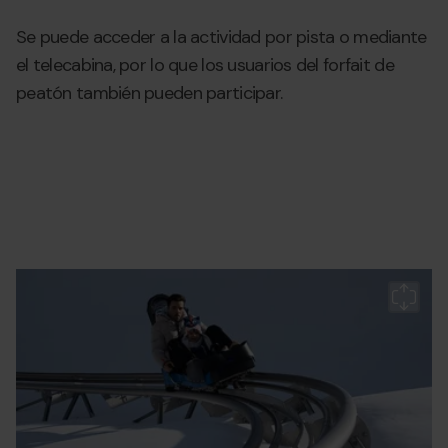
Se puede acceder a la actividad por pista o mediante
el telecabina, por lo que los usuarios del forfait de
peatón también pueden participar.
Magic
Grandvalira
M
Gliss_Andorra
Gl