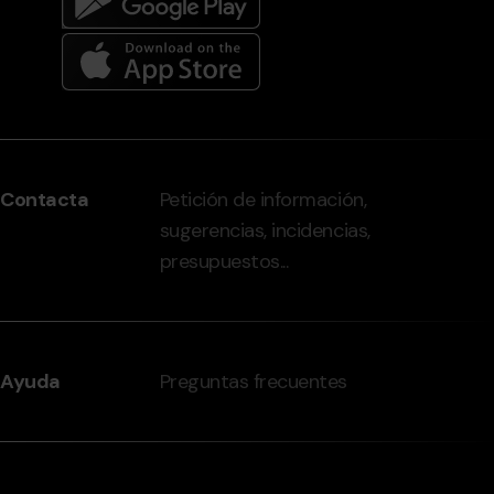
Menú
del
peu
Contacta
Petición de información,
-
sugerencias, incidencias,
grandvalira.com
presupuestos...
Ayuda
Preguntas frecuentes