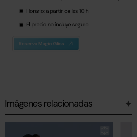
Horario: a partir de las 10 h.
El precio no incluye seguro.
Reserva Magic Gliss
Imágenes relacionadas
Magic
Grandvalira
Magic
Magic
Grandva
Gliss_Andorra
Gliss_Ando
Gliss_A