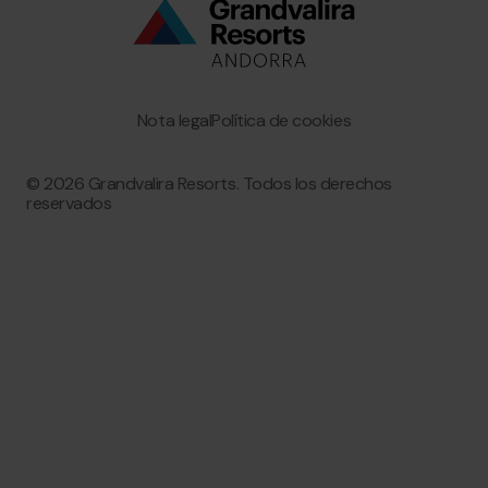
Bottom
menu
Granvalira
Nota legal
Política de cookies
© 2026 Grandvalira Resorts. Todos los derechos
reservados