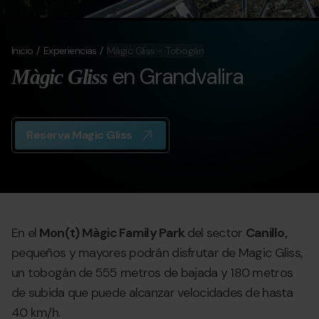
Inicio
Experiencias
Màgic Gliss - Tobogán
en Grandvalira
Màgic Gliss
Reserva Magic Gliss
En el
Mon(t) Màgic Family Park
del sector
Canillo,
pequeños y mayores podrán disfrutar de Magic Gliss,
un tobogán de 555 metros de bajada y 180 metros
de subida que puede alcanzar velocidades de hasta
40 km/h.