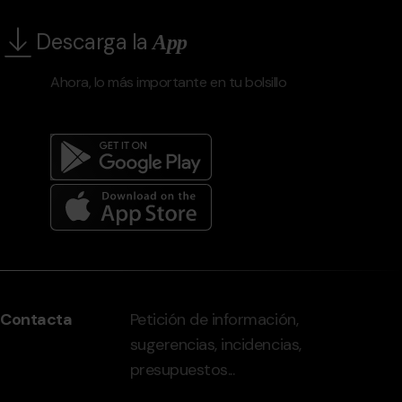
Descarga la
App
Ahora, lo más importante en tu bolsillo
Menú
del
peu
Contacta
Petición de información,
-
sugerencias, incidencias,
grandvalira.com
presupuestos...