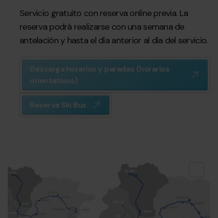
Servicio gratuito con reserva online previa. La
reserva podrá realizarse con una semana de
antelación y hasta el día anterior al día del servicio.
Descarga horarios y paradas (horarios
orientativos)
Reserva Ski Bus
Linea
Grandvalira
Sk
Bus
B
Pas
Gr
de
Re
la
Casa-
La