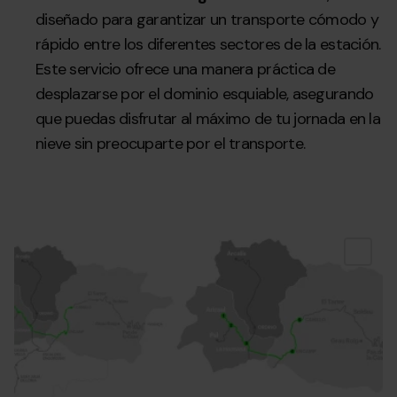
diseñado para garantizar un transporte cómodo y
rápido entre los diferentes sectores de la estación.
Este servicio ofrece una manera práctica de
desplazarse por el dominio esquiable, asegurando
que puedas disfrutar al máximo de tu jornada en la
nieve sin preocuparte por el transporte.
GVR_MAPA_BUSOS_CORPORATIU_CANILLO.jpg
Grandvalira
Sk