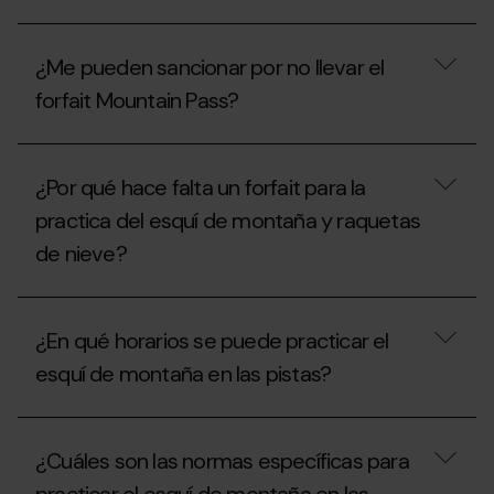
subir
forfait
por
Mountain
¿Si
la
Pass?
todavía
pista?
¿Me pueden sancionar por no llevar el
no
se
forfait Mountain Pass?
ha
inaugurado
la
¿Me
temporada,
pueden
¿Por qué hace falta un forfait para la
se
sancionar
puede
por
practica del esquí de montaña y raquetas
practicar
no
esquí
de nieve?
llevar
de
el
montaña
forfait
¿Por
en
Mountain
qué
las
Pass?
¿En qué horarios se puede practicar el
hace
estaciones
falta
sin
esquí de montaña en las pistas?
un
el
forfait
Mountain
para
¿En
Pass?
la
qué
¿Cuáles son las normas específicas para
practica
horarios
del
se