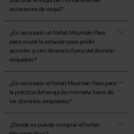
practicar el esquí de montaña en las
esquí
puede
de
estaciones de esquí?
practicar
montaña
el
y
esquí
¿Cuáles
raquetas
de
son
de
montaña
¿Es necesario un forfait Mountain Pass
las
nieve?
en
normas
las
para cruzar la estación para poder
específicas
pistas?
acceder a otro itinerario fuera del dominio
para
practicar
esquiable?
el
esquí
de
¿Es
montaña
necesario
en
¿Es necesario el forfait Mountain Pass para
un
las
forfait
la práctica del esquí de montaña fuera de
estaciones
Mountain
de
los dominios esquiables?
Pass
esquí?
para
cruzar
¿Es
la
necesario
estación
¿Donde se puede comprar el forfait
el
para
forfait
poder
Mountain Pass?