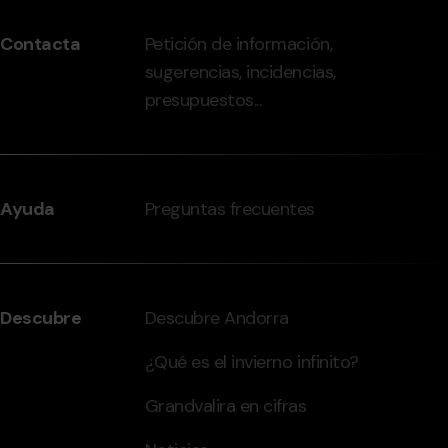
peu
Contacta
Petición de información,
-
sugerencias, incidencias,
grandvalira.com
presupuestos...
Ayuda
Preguntas frecuentes
Descubre
Descubre Andorra
¿Qué es el invierno infinito?
Grandvalira en cifras