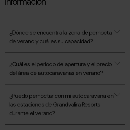
información
¿Dónde se encuentra la zona de pernocta
de verano y cuál es su capacidad?
¿Dónde
se
¿Cuál es el período de apertura y el precio
encuentra
la
del área de autocaravanas en verano?
zona
de
pernocta
¿Cuál
de
es
¿Puedo pernoctar con mi autocaravana en
verano
el
y
período
las estaciones de Grandvalira Resorts
cuál
de
es
durante el verano?
apertura
su
y
capacidad?
el
¿Puedo
precio