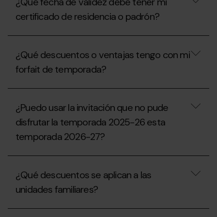
para
¿Qué fecha de validez debe tener mi
mi
recibir
invitación,
certificado de residencia o padrón?
un
¿puedo
vale
solicitar
de
un
¿Qué
compensación
duplicado
fecha
para
¿Qué descuentos o ventajas tengo con mi
en
de
la
taquillas?
validez
forfait de temporada?
temporada
debe
2027-
tener
28?
mi
¿Qué
certificado
descuentos
¿Puedo usar la invitación que no pude
de
o
residencia
ventajas
disfrutar la temporada 2025-26 esta
o
tengo
padrón?
temporada 2026-27?
con
mi
forfait
¿Puedo
de
usar
temporada?
¿Qué descuentos se aplican a las
la
invitación
unidades familiares?
que
no
pude
¿Qué