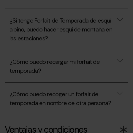
con
pago
Con
fraccionado,
el
¿qué
¿Si tengo Forfait de Temporada de esquí
Forfait
debo
de
tener
alpino, puedo hacer esquí de montaña en
Temporada
en
las estaciones?
Freestyle,
cuenta?
¿Puedo
esquiar
¿Si
en
tengo
la
¿Cómo puedo recargar mi forfait de
Forfait
estación
de
de
temporada?
Temporada
Ordino
de
Arcalís
esquí
¿Cómo
o
alpino,
puedo
en
¿Cómo puedo recoger un forfait de
puedo
recargar
Pal
hacer
mi
Arinsal?
temporada en nombre de otra persona?
esquí
forfait
de
de
montaña
temporada?
¿Cómo
en
puedo
Ventajas y condiciones
las
recoger
estaciones?