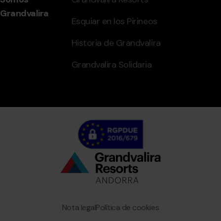
Grandvalira
Esquiar en los Pirineos
Historia de Grandvalira
Grandvalira Solidaria
Bottom
menu
Granvalira
Nota legal
Política de cookies