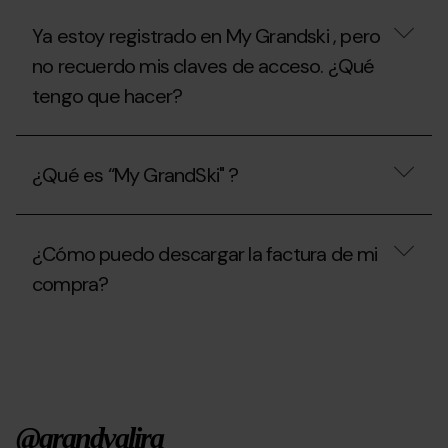
temporada
de
de
temporada?
Ya estoy registrado en My Grandski , pero
verano
2026?
no recuerdo mis claves de acceso. ¿Qué
tengo que hacer?
Ya
estoy
¿Qué es “My GrandSki" ?
registrado
en
My
¿Qué
Grandski
es
,
¿Cómo puedo descargar la factura de mi
“My
pero
GrandSki"
compra?
no
?
recuerdo
mis
¿Cómo
claves
puedo
de
descargar
acceso.
la
¿Qué
factura
tengo
de
que
@grandvalira
mi