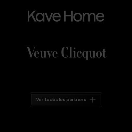
Kave_Home.png
Grandvalira
Kave
Home
Veuve_Clicquot.png
Grandvalira
Veuve
Clicquot
Grandvalira
Ver todos los partners