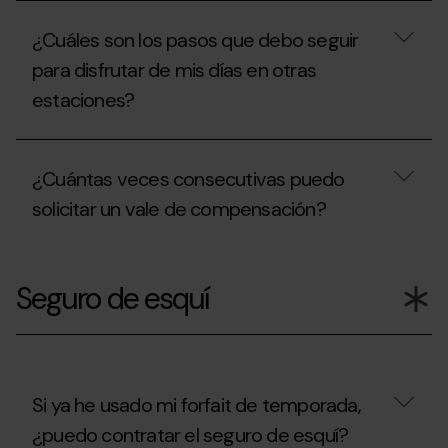
de
invitación?
¿En
Temporada?
qué
¿Cuáles son los pasos que debo seguir
casos
puedo
para disfrutar de mis días en otras
obtener
estaciones?
el
descuento
de
¿Cuáles
renovación?
son
¿Cuántas veces consecutivas puedo
los
pasos
solicitar un vale de compensación?
que
debo
seguir
¿Cuántas
para
veces
Seguro de esquí
disfrutar
consecutivas
de
puedo
mis
solicitar
días
un
en
vale
otras
de
estaciones?
compensación?
Si ya he usado mi forfait de temporada,
¿puedo contratar el seguro de esquí?