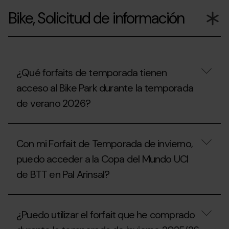
proceder?
reutilizar
Bike, Solicitud de información
el
soporte
del
forfait
Extraescolar,
Universitario
o
¿Qué forfaits de temporada tienen
Acompañante
acceso al Bike Park durante la temporada
de
la
de verano 2026?
temporada
2025/26?
¿Qué
forfaits
Con mi Forfait de Temporada de invierno,
de
temporada
puedo acceder a la Copa del Mundo UCI
tienen
de BTT en Pal Arinsal?
acceso
al
Bike
Con
Park
mi
durante
¿Puedo utilizar el forfait que he comprado
Forfait
la
de
temporada