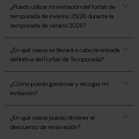
disfrutar
descuentos
¿Puedo utilizar mi invitación del forfait de
la
se
temporada
aplican
temporada de invierno 25/26 durante la
2025-
a
26
temporada de verano 2026?
las
esta
unidades
temporada
familiares?
¿Puedo
2026-
utilizar
27?
¿En qué casos se llevará a cabo la retirada
mi
invitación
definitiva del Forfait de Temporada?
del
forfait
de
¿En
temporada
qué
¿Cómo puedo gestionar y recoger mi
de
casos
invierno
se
invitación?
25/26
llevará
durante
a
la
cabo
¿Cómo
temporada
la
puedo
¿En qué casos puedo obtener el
de
retirada
gestionar
verano
definitiva
y
descuento de renovación?
2026?
del
recoger
Forfait
mi