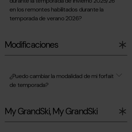
durante la temporada de invierno 2025/26
Temporada
de
en los remontes habilitados durante la
de
verano
invierno,
2026?
temporada de verano 2026?
puedo
acceder
a
¿Puedo
la
utilizar
Copa
Modificaciones
el
del
forfait
Mundo
que
UCI
he
de
comprado
BTT
durante
en
la
¿Puedo cambiar la modalidad de mi forfait
Pal
temporada
Arinsal?
de temporada?
de
invierno
2025/26
¿Puedo
en
cambiar
los
My GrandSki, My GrandSki
la
remontes
modalidad
habilitados
de
durante
mi
la
forfait