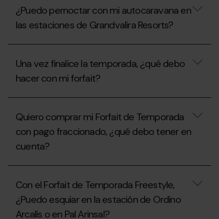
pernoctar
del
¿Puedo pernoctar con mi autocaravana en
con
área
mi
de
las estaciones de Grandvalira Resorts?
autocaravana
autocaravanas
en
en
las
¿Puedo
verano?
estaciones
pernoctar
Una vez finalice la temporada, ¿qué debo
de
con
Grandvalira
mi
hacer con mi forfait?
Resorts
autocaravana
durante
en
el
las
Una
verano?
estaciones
vez
Quiero comprar mi Forfait de Temporada
de
finalice
Grandvalira
la
con pago fraccionado, ¿qué debo tener en
Resorts?
temporada,
cuenta?
¿qué
debo
hacer
Quiero
con
comprar
mi
Con el Forfait de Temporada Freestyle,
mi
forfait?
Forfait
¿Puedo esquiar en la estación de Ordino
de
Arcalís o en Pal Arinsal?
Temporada