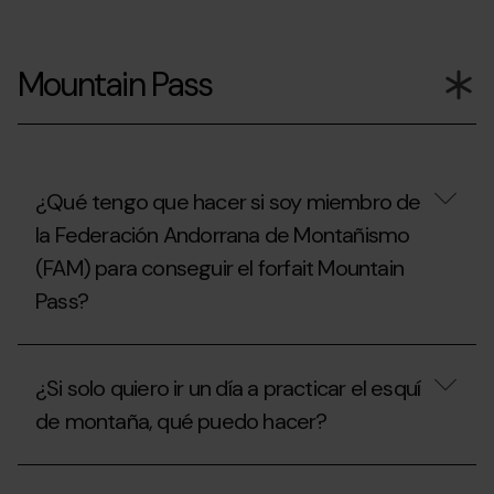
Si
ya
Mountain Pass
he
usado
mi
forfait
de
temporada,
¿puedo
¿Qué tengo que hacer si soy miembro de
contratar
la Federación Andorrana de Montañismo
el
seguro
(FAM) para conseguir el forfait Mountain
de
esquí?
Pass?
¿Qué
tengo
¿Si solo quiero ir un día a practicar el esquí
que
hacer
de montaña, qué puedo hacer?
si
soy
miembro
¿Si
de
solo