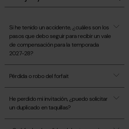
un
forfait
de
temporada
en
nombre
Si he tenido un accidente, ¿cuáles son los
de
pasos que debo seguir para recibir un vale
otra
persona?
de compensación para la temporada
2027-28?
Si
he
Pérdida o robo del forfait
tenido
un
accidente,
Pérdida
¿cuáles
o
son
He perdido mi invitación, ¿puedo solicitar
robo
los
del
un duplicado en taquillas?
pasos
forfait
que
debo
He
seguir
perdido