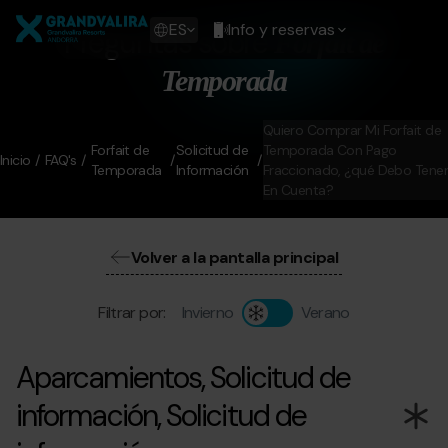
Pasar
Grandvalira
al
Show
ES
Info y reservas
Preguntas sobre
Forfait de
contenido
available
principal
languages
Temporada
Mostrar
mensaje
Quiero Comprar Mi Forfait de
Forfait de
Solicitud de
Temporada Con Pago
Inicio
FAQ's
Temporada
Información
Fraccionado, ¿qué Debo Tener
En Cuenta?
Volver a la pantalla principal
Filtrar por:
Invierno
Verano
Aparcamientos, Solicitud de
información, Solicitud de