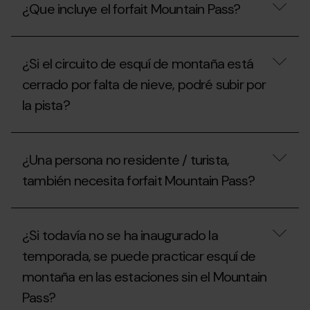
¿Que incluye el forfait Mountain Pass?
la
quiero
Federación
ir
Andorrana
un
¿Que
de
día
incluye
Montañismo
a
¿Si el circuito de esquí de montaña está
el
(FAM)
practicar
forfait
cerrado por falta de nieve, podré subir por
para
el
Mountain
conseguir
esquí
la pista?
Pass?
el
de
forfait
montaña,
Mountain
qué
¿Si
Pass?
puedo
el
¿Una persona no residente / turista,
hacer?
circuito
de
también necesita forfait Mountain Pass?
esquí
de
montaña
¿Una
está
persona
¿Si todavía no se ha inaugurado la
cerrado
no
por
residente
temporada, se puede practicar esquí de
falta
/
de
montaña en las estaciones sin el Mountain
turista,
nieve,
también
Pass?
podré
necesita