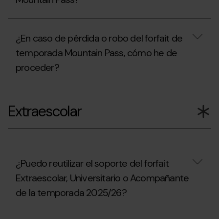
Mountain
acceder
Pass
a
para
¿Donde
otro
la
se
itinerario
¿En caso de pérdida o robo del forfait de
práctica
puede
fuera
del
comprar
del
temporada Mountain Pass, cómo he de
esquí
el
dominio
de
proceder?
forfait
esquiable?
montaña
Mountain
fuera
Pass?
¿En
de
caso
los
Extraescolar
de
dominios
pérdida
esquiables?
o
robo
del
forfait
de
¿Puedo reutilizar el soporte del forfait
temporada
Extraescolar, Universitario o Acompañante
Mountain
Pass,
de la temporada 2025/26?
cómo
he
de
¿Puedo