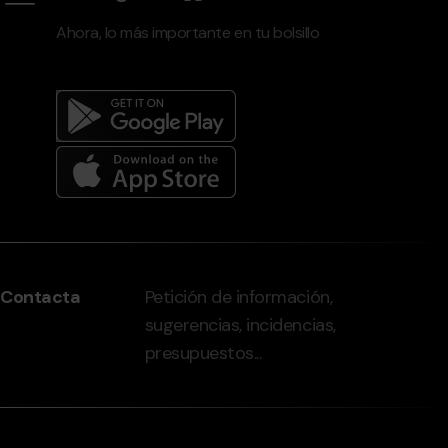
Ahora, lo más importante en tu bolsillo
Menú
del
peu
Contacta
Petición de información,
-
sugerencias, incidencias,
grandvalira.com
presupuestos...