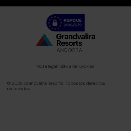
Bottom
menu
Granvalira
Nota legal
Política de cookies
© 2026 Grandvalira Resorts. Todos los derechos
reservados