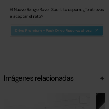
El Nuevo Range Rover Sport te espera. ¿Te atreves
a aceptar el reto?
Drive Premium - Pack Drive Reserva ahora
Imágenes relacionadas
Grandvalira-
Grandvalira
Grandvalir
range
Grandva
andorrasnowchallenge-
andorrasn
interior.
r1.jpg