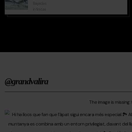
Bajadas
infinitas
@grandvalira