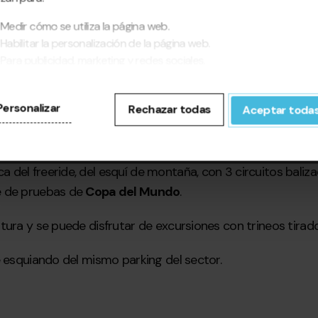
Medir cómo se utiliza la página web.
Habilitar la personalización de la página web.
Para publicidad, marketing y redes sociales.
pinchar en 'Aceptar todas', permite la instalación de las cookies. Si
fieres configurarlas tú mismo, pincha en 'Configurar'.
Personalizar
Rechazar todas
Aceptar toda
 en especial, para los más pequeños, uno de los tres circui
del freeride, del esquí de montaña, con 3 circuitos baliza
e de pruebas de
Copa del Mundo
.
tura y se puede disfrutar de excursiones con trineos tirad
e esquiando del mismo parking del sector.