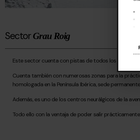
Sector
Grau Roig
Al 
pre
Este sector cuenta con pistas de todos los niveles y,
Cuenta también con numerosas zonas para la práctica 
homologada en la Península Ibérica, sede permanent
Además, es uno de los centros neurálgicos de la aven
Todo ello con la ventaja de poder salir prácticament