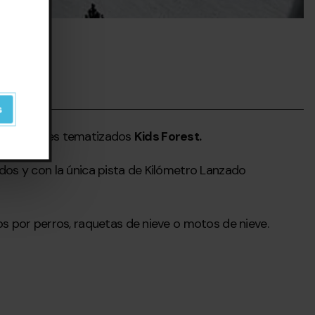
s
tos infantiles tematizados
Kids Forest.
dos y con la única pista de Kilómetro Lanzado
os por perros, raquetas de nieve o motos de nieve.