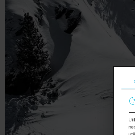
Uti
nec
uti