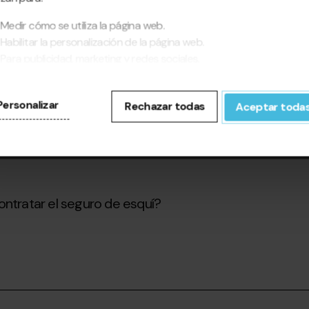
tar de mis días en otras estaciones?
Medir cómo se utiliza la página web.
Habilitar la personalización de la página web.
Para publicidad, marketing y redes sociales.
 vale de compensación?
pinchar en 'Aceptar todas', permite la instalación de las cookies. Si
fieres configurarlas tú mismo, pincha en 'Configurar'.
Personalizar
Rechazar todas
Aceptar toda
ontratar el seguro de esquí?