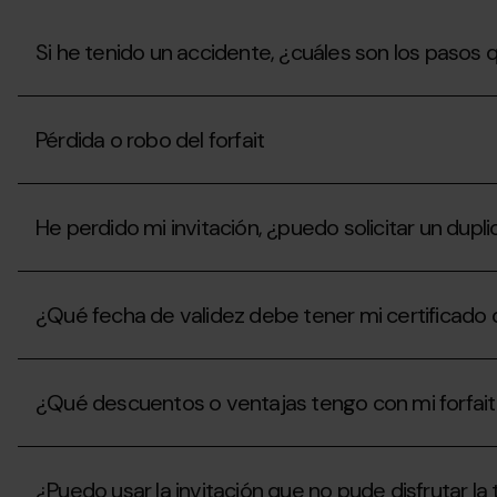
temporada
estaciones?
en
nombre
Si he tenido un accidente, ¿cuáles son los pasos
de
otra
Si
persona?
he
Pérdida o robo del forfait
tenido
un
accidente,
Pérdida
¿cuáles
o
son
He perdido mi invitación, ¿puedo solicitar un dupli
robo
los
del
pasos
forfait
He
que
perdido
debo
¿Qué fecha de validez debe tener mi certificado 
mi
seguir
invitación,
para
¿puedo
recibir
¿Qué
solicitar
un
fecha
un
¿Qué descuentos o ventajas tengo con mi forfai
vale
de
duplicado
de
validez
en
compensación
debe
¿Qué
taquillas?
para
tener
descuentos
la
mi
¿Puedo usar la invitación que no pude disfruta
o