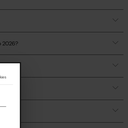
no 2026?
kies