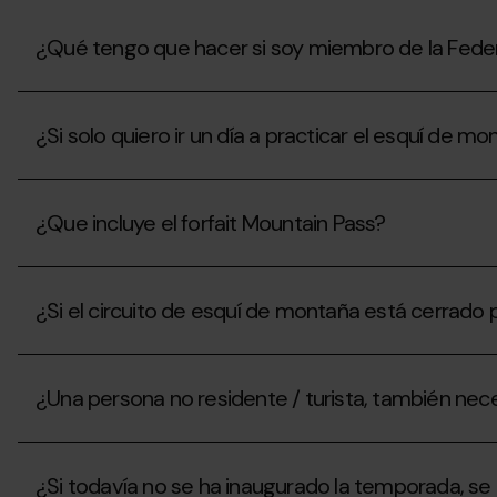
de
temporada,
¿puedo
¿Qué tengo que hacer si soy miembro de la Feder
contratar
el
¿Qué
seguro
tengo
de
¿Si solo quiero ir un día a practicar el esquí de 
que
esquí?
hacer
si
¿Si
soy
solo
miembro
¿Que incluye el forfait Mountain Pass?
quiero
de
ir
la
un
¿Que
Federación
día
incluye
Andorrana
a
¿Si el circuito de esquí de montaña está cerrado po
el
de
practicar
forfait
Montañismo
el
Mountain
(FAM)
¿Si
esquí
Pass?
para
el
de
¿Una persona no residente / turista, también nece
conseguir
circuito
montaña,
el
de
qué
forfait
esquí
puedo
¿Una
Mountain
de
hacer?
persona
Pass?
montaña
¿Si todavía no se ha inaugurado la temporada, se
no