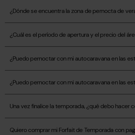
¿Dónde se encuentra la zona de pernocta de vera
¿Dónde
se
¿Cuál es el período de apertura y el precio del 
encuentra
la
zona
¿Cuál
de
es
pernocta
¿Puedo pernoctar con mi autocaravana en las est
el
de
período
verano
de
¿Puedo
y
apertura
pernoctar
cuál
y
¿Puedo pernoctar con mi autocaravana en las est
con
es
el
mi
su
precio
autocaravana
capacidad?
¿Puedo
del
en
pernoctar
área
las
Una vez finalice la temporada, ¿qué debo hacer co
con
de
estaciones
mi
autocaravanas
de
autocaravana
en
Una
Grandvalira
en
verano?
vez
Resorts
las
Quiero comprar mi Forfait de Temporada con pag
finalice
durante
estaciones