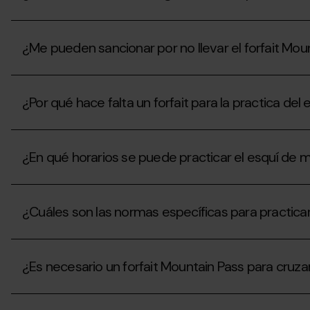
está
residente
cerrado
/
¿Si
por
turista,
todavía
falta
también
¿Me pueden sancionar por no llevar el forfait Mou
no
de
necesita
se
nieve,
forfait
ha
podré
¿Me
Mountain
inaugurado
subir
pueden
Pass?
la
¿Por qué hace falta un forfait para la practica de
por
sancionar
temporada,
la
por
se
pista?
no
¿Por
puede
llevar
qué
practicar
el
¿En qué horarios se puede practicar el esquí de m
hace
esquí
forfait
falta
de
Mountain
un
montaña
¿En
Pass?
forfait
en
qué
para
¿Cuáles son las normas específicas para practica
las
horarios
la
estaciones
se
practica
sin
puede
¿Cuáles
del
el
practicar
son
esquí
Mountain
el
¿Es necesario un forfait Mountain Pass para cruzar
las
de
Pass?
esquí
normas
montaña
de
específicas
y
¿Es
montaña
para
raquetas