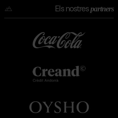
Els nostres
partners
Coca
Grandvalira
Coca
cola
cola
Creand
Grandvalira
Creand
OYSHO.png
Grandvalira
OYSHO