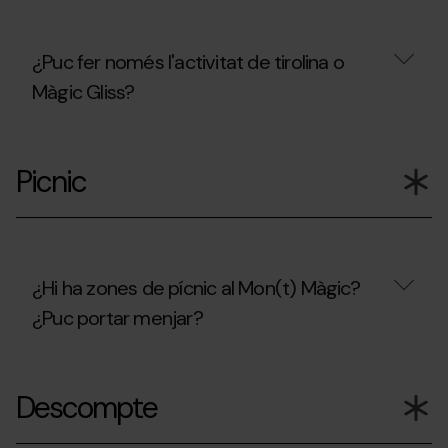
als
nens?
¿Puc fer només l'activitat de tirolina o
Màgic Gliss?
¿Puc
fer
Picnic
només
l'activitat
de
tirolina
o
Màgic
Gliss?
¿Hi ha zones de pícnic al Mon(t) Màgic?
¿Puc portar menjar?
¿Hi
ha
Descompte
zones
de
pícnic