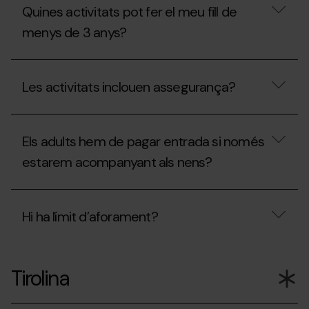
és
Quines activitats pot fer el meu fill de
el
QuickFlight?
menys de 3 anys?
Quines
activitats
Les activitats inclouen assegurança?
pot
fer
el
Les
meu
activitats
fill
Els adults hem de pagar entrada si només
inclouen
de
assegurança?
estarem acompanyant als nens?
menys
de
3
Els
anys?
adults
Hi ha límit d’aforament?
hem
de
pagar
Hi
entrada
ha
si
Tirolina
límit
només
d’aforament?
estarem
acompanyant