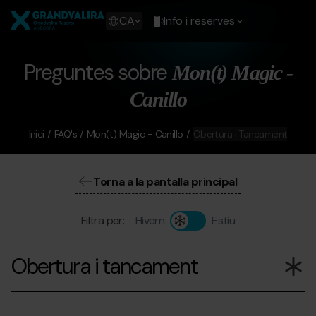
Vés
Grandvalira
al
Show
CA
Info i reserves
contingut
available
languages
Show
Preguntes sobre
Mon(t) Magic -
message
Canillo
Inici
FAQ's
Mon(t) Magic - Canillo
Obertura i Tancament
Torna a la pantalla principal
Filtra per:
Hivern
Estiu
Obertura i tancament