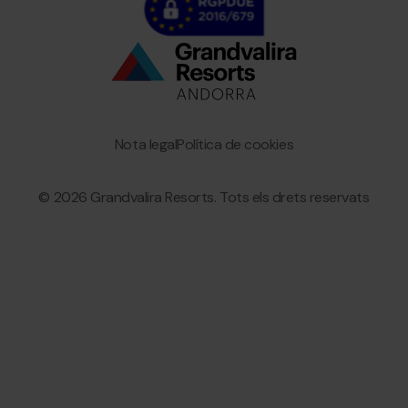
Bottom
menu
Granvalira
Nota legal
Política de cookies
© 2026 Grandvalira Resorts. Tots els drets reservats