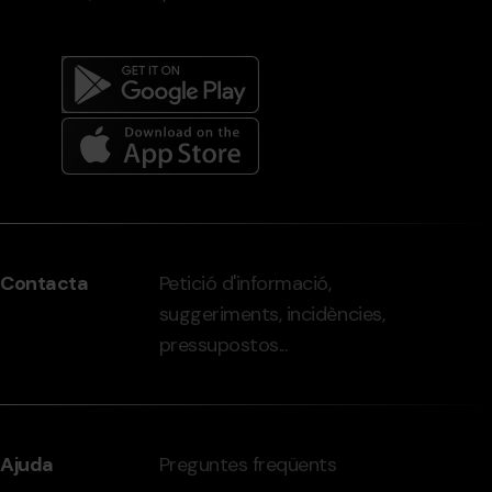
Menú
del
peu
Contacta
Petició d'informació,
-
suggeriments, incidències,
grandvalira.com
pressupostos...
Ajuda
Preguntes freqüents