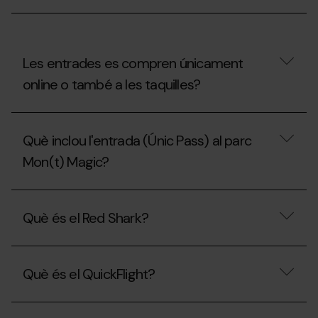
Mon(t)
Magic?
Les entrades es compren únicament
online o també a les taquilles?
Les
entrades
Què inclou l'entrada (Únic Pass) al parc
es
compren
Mon(t) Magic?
únicament
online
o
Què
també
inclou
Què és el Red Shark?
a
l'entrada
les
(Únic
taquilles?
Pass)
Què
al
és
parc
Què és el QuickFlight?
el
Mon(t)
Red
Magic?
Shark?
Què