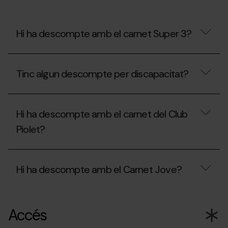
al
Mon(t)
Màgic?
¿Puc
Hi ha descompte amb el carnet Super 3?
portar
menjar?
Hi
ha
Tinc algun descompte per discapacitat?
descompte
amb
el
Tinc
carnet
algun
Super
Hi ha descompte amb el carnet del Club
descompte
3?
per
Piolet?
discapacitat?
Hi
ha
Hi ha descompte amb el Carnet Jove?
descompte
amb
el
Hi
carnet
ha
del
Accés
descompte
Club
amb
Piolet?