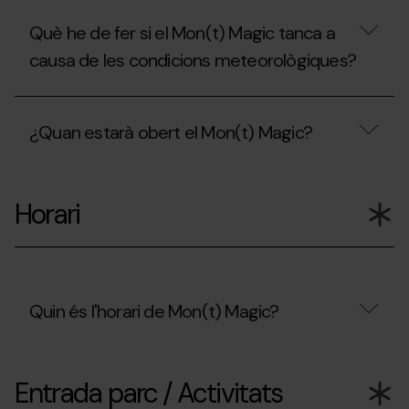
Què he de fer si el Mon(t) Magic tanca a
causa de les condicions meteorològiques?
Què
he
¿Quan estarà obert el Mon(t) Magic?
de
fer
si
¿Quan
el
estarà
Mon(t)
Horari
obert
Magic
el
tanca
Mon(t)
a
Magic?
causa
de
les
Quin és l'horari de Mon(t) Magic?
condicions
meteorològiques?
Quin
és
Entrada parc / Activitats
l'horari
de