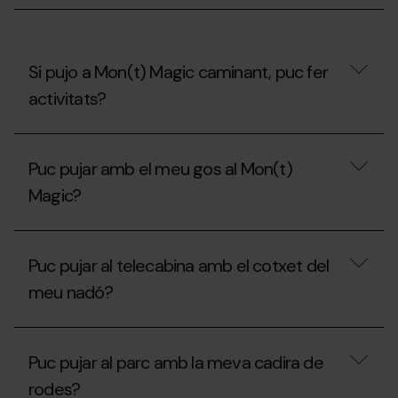
el
Carnet
Jove?
Si pujo a Mon(t) Magic caminant, puc fer
activitats?
Si
pujo
Puc pujar amb el meu gos al Mon(t)
a
Mon(t)
Magic?
Magic
caminant,
puc
Puc
fer
pujar
Puc pujar al telecabina amb el cotxet del
activitats?
amb
el
meu nadó?
meu
gos
al
Puc
Mon(t)
pujar
Puc pujar al parc amb la meva cadira de
Magic?
al
telecabina
rodes?