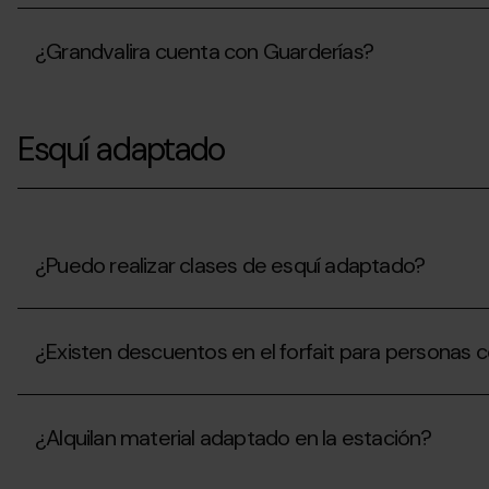
está
por
¿El
incluida?
nivel?
precio
¿Salen
¿Grandvalira cuenta con Guarderías?
de
a
las
pistas?
clases
¿Grandvalira
infantiles
cuenta
incluye
Esquí adaptado
con
forfait?
Guarderías?
¿Puedo realizar clases de esquí adaptado?
¿Puedo
realizar
¿Existen descuentos en el forfait para personas c
clases
de
esquí
¿Existen
adaptado?
descuentos
¿Alquilan material adaptado en la estación?
en
el
forfait