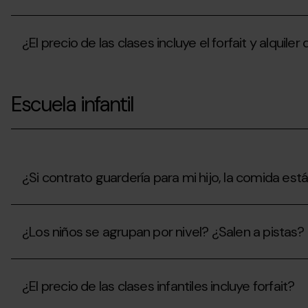
las
clases
¿Cómo
de
puedo
esquí
¿El precio de las clases incluye el forfait y alquiler
solicitar
con
un
antelación?
presupuesto
¿El
de
precio
clases
Escuela infantil
de
particulares?
las
clases
incluye
el
forfait
y
¿Si contrato guardería para mi hijo, la comida está
alquiler
de
¿Si
material?
contrato
¿Los niños se agrupan por nivel? ¿Salen a pistas?
guardería
para
mi
¿Los
hijo,
niños
la
¿El precio de las clases infantiles incluye forfait?
se
comida
agrupan