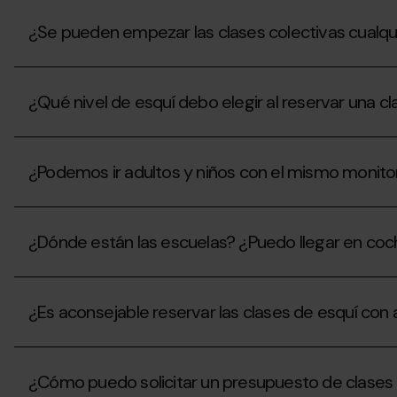
¿Se pueden empezar las clases colectivas cualqu
¿Se
pueden
¿Qué nivel de esquí debo elegir al reservar una c
empezar
las
clases
¿Qué
colectivas
nivel
cualquier
¿Podemos ir adultos y niños con el mismo monito
de
día
esquí
de
debo
¿Podemos
la
elegir
ir
semana?
al
¿Dónde están las escuelas? ¿Puedo llegar en co
adultos
reservar
y
una
niños
¿Dónde
clase?
con
están
el
¿Es aconsejable reservar las clases de esquí con 
las
mismo
escuelas?
monitor?
¿Puedo
¿Es
llegar
aconsejable
en
¿Cómo puedo solicitar un presupuesto de clases 
reservar
coche?