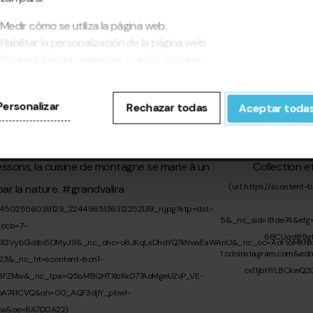
Medir cómo se utiliza la página web.
Habilitar la personalización de la página web.
Para publicidad, marketing y redes sociales.
pinchar en 'Aceptar todas', permite la instalación de las cookies. Si
fieres configurarlas tú mismo, pincha en 'Configurar'.
Personalizar
Rechazar todas
Aceptar toda