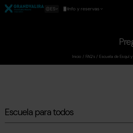
Pasar
Grandvalira
al
Show
ES
Info y reservas
contenido
available
principal
languages
Mostrar
mensaje
Pre
Inicio
FAQ's
Escuela de Esquí 
Escuela para todos