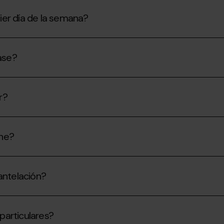
ier día de la semana?
lase?
r?
che?
antelación?
particulares?