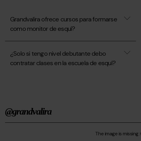
estación?
Grandvalira ofrece cursos para formarse
como monitor de esquí?
Grandvalira
ofrece
¿Solo si tengo nivel debutante debo
cursos
para
contratar clases en la escuela de esquí?
formarse
como
monitor
¿Solo
de
si
esquí?
tengo
nivel
debutante
debo
@grandvalira
contratar
clases
en
la
escuela
de