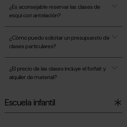
mismo
están
¿Es aconsejable reservar las clases de
monitor?
las
escuelas?
esquí con antelación?
¿Puedo
llegar
en
¿Es
coche?
aconsejable
¿Cómo puedo solicitar un presupuesto de
reservar
las
clases particulares?
clases
de
esquí
¿Cómo
con
puedo
¿El precio de las clases incluye el forfait y
antelación?
solicitar
un
alquiler de material?
presupuesto
de
clases
¿El
particulares?
precio
Escuela infantil
de
las
clases
incluye
el
forfait