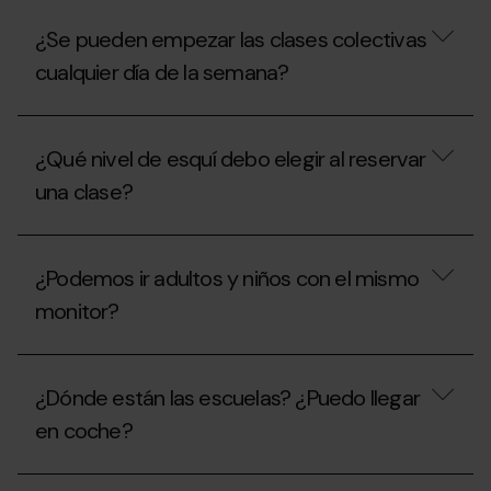
¿Se pueden empezar las clases colectivas
cualquier día de la semana?
¿Se
pueden
¿Qué nivel de esquí debo elegir al reservar
empezar
las
una clase?
clases
colectivas
cualquier
¿Qué
día
nivel
¿Podemos ir adultos y niños con el mismo
de
de
la
esquí
monitor?
semana?
debo
elegir
al
¿Podemos
reservar
ir
¿Dónde están las escuelas? ¿Puedo llegar
una
adultos
clase?
y
en coche?
niños
con
el
¿Dónde