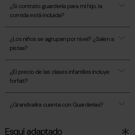
y
¿Si contrato guardería para mi hijo, la
alquiler
comida está incluida?
de
material?
¿Si
contrato
¿Los niños se agrupan por nivel? ¿Salen a
guardería
para
pistas?
mi
hijo,
la
¿Los
comida
niños
¿El precio de las clases infantiles incluye
está
se
incluida?
agrupan
forfait?
por
nivel?
¿Salen
¿El
a
precio
¿Grandvalira cuenta con Guarderías?
pistas?
de
las
clases
¿Grandvalira
infantiles
cuenta
incluye
Esquí adaptado
con
forfait?