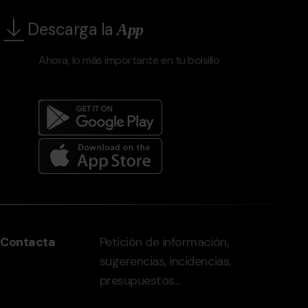
Descarga la
App
Ahora, lo más importante en tu bolsillo
Menú
del
peu
Contacta
Petición de información,
-
sugerencias, incidencias,
grandvalira.com
presupuestos...