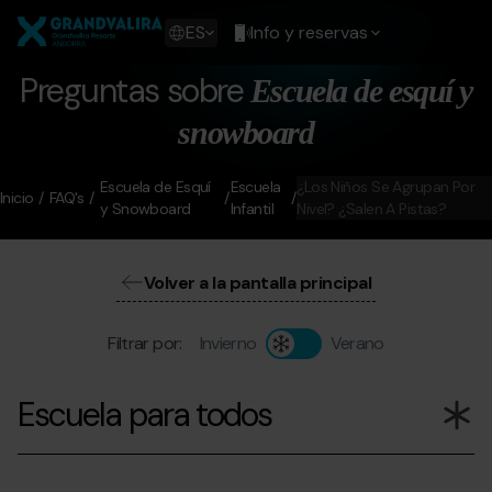
Pasar
Grandvalira
al
Show
ES
Info y reservas
contenido
available
principal
languages
Preguntas sobre
Escuela de esquí y
Mostrar
mensaje
snowboard
Escuela de Esquí
Escuela
¿Los Niños Se Agrupan Por
Inicio
FAQ's
y Snowboard
Infantil
Nivel? ¿Salen A Pistas?
Volver a la pantalla principal
Filtrar por:
Invierno
Verano
Escuela para todos