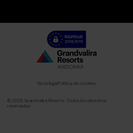
Bottom
menu
Granvalira
Nota legal
Política de cookies
© 2026 Grandvalira Resorts. Todos los derechos
reservados