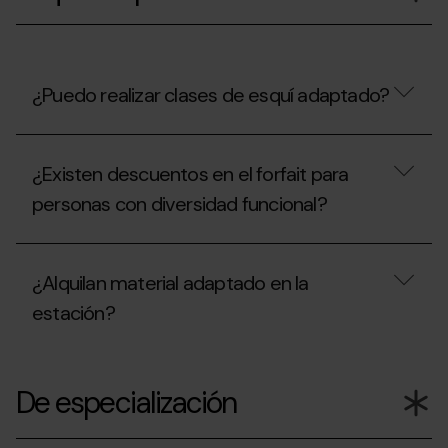
Guarderías?
¿Puedo realizar clases de esquí adaptado?
¿Puedo
realizar
¿Existen descuentos en el forfait para
clases
de
personas con diversidad funcional?
esquí
adaptado?
¿Existen
descuentos
¿Alquilan material adaptado en la
en
el
estación?
forfait
para
personas
¿Alquilan
con
material
De especialización
diversidad
adaptado
funcional?
en
la