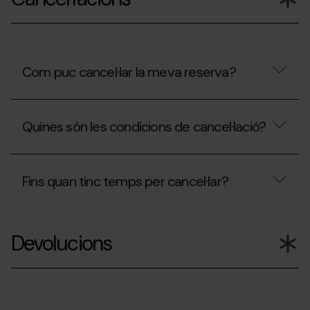
la
meva
reserva?
Com puc cancel·lar la meva reserva?
Com
puc
Quines són les condicions de cancel·lació?
cancel·lar
la
meva
Quines
reserva?
són
Fins quan tinc temps per cancel·lar?
les
condicions
de
Fins
cancel·lació?
quan
Devolucions
tinc
temps
per
cancel·lar?