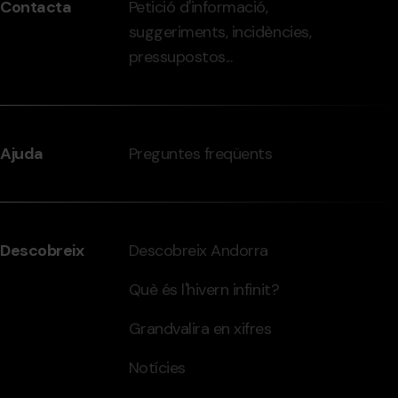
Contacta
Petició d'informació,
-
suggeriments, incidències,
grandvalira.com
pressupostos...
Ajuda
Preguntes freqüents
Descobreix
Descobreix Andorra
Què és l'hivern infinit?
Grandvalira en xifres
Notícies