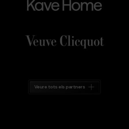
Veuve_Clicquot.png
Grandvalira
Veuve
Clicquot
Grandvalira
Veure tots els partners