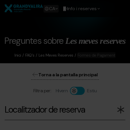
Vés
Grandvalira
al
Show
CA
Info i reserves
contingut
available
languages
Show
message
Preguntes sobre
Les meves reserves
Inici
FAQ's
Les Meves Reserves
Formes de Pagament
Torna a la pantalla principal
Filtra per:
Hivern
Estiu
Localitzador de reserva