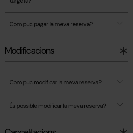
targeta?
estat
rebutjat?
Estan
protegides
Com puc pagar la meva reserva?
les
dades
de
Com
la
puc
meva
Modificacions
pagar
targeta?
la
meva
reserva?
Com puc modificar la meva reserva?
Com
puc
És possible modificar la meva reserva?
modificar
la
meva
És
reserva?
possible
Cancel·lacions
modificar