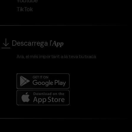
Youtube
TikTok
Descarrega l'
App
Ara, el més important a la teva butxaca
Menú
del
peu