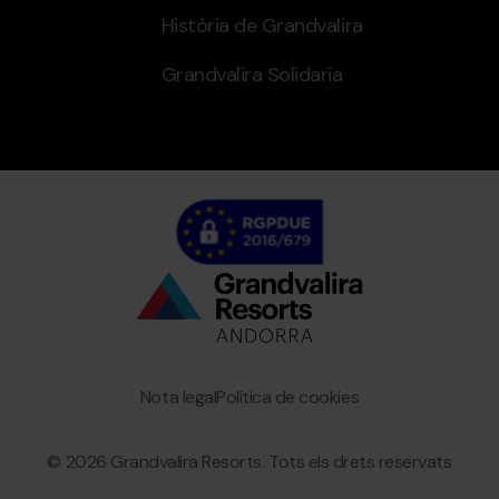
Història de Grandvalira
Grandvalira Solidaria
Bottom
menu
Granvalira
Nota legal
Política de cookies
© 2026 Grandvalira Resorts. Tots els drets reservats