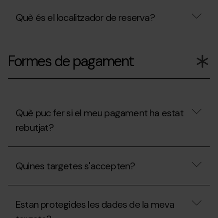
Què és el localitzador de reserva?
Què
és
Formes de pagament
el
localitzador
de
reserva?
Què puc fer si el meu pagament ha estat
rebutjat?
Què
puc
Quines targetes s'accepten?
fer
si
el
Quines
meu
targetes
pagament
Estan protegides les dades de la meva
s'accepten?
ha