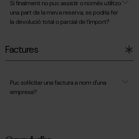
Si finalment no puc assistir o només utilitzo
una part de la meva reserva, es podria fer
la devolució total o parcial de l’import?
Si
finalment
Factures
no
puc
assistir
o
només
utilitzo
una
Puc sol·licitar una factura a nom d'una
part
empresa?
de
la
meva
Puc
reserva,
sol·licitar
es
una
podria
factura
fer
a
la
nom
devolució