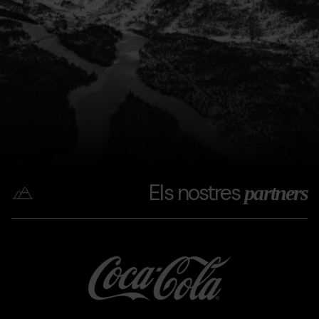
Els nostres
partners
Coca
Grandvalira
Coca
cola
cola