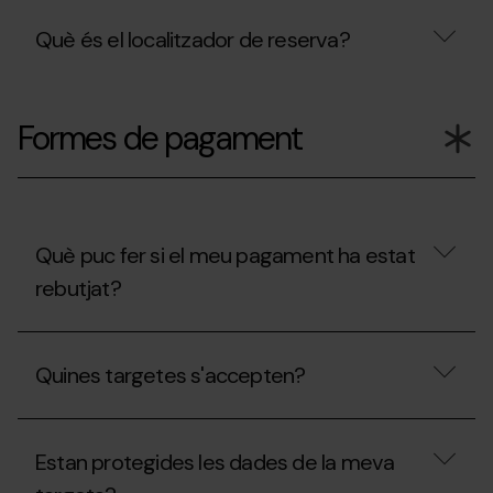
Què és el localitzador de reserva?
Què
és
Formes de pagament
el
localitzador
de
reserva?
Què puc fer si el meu pagament ha estat
rebutjat?
Què
puc
Quines targetes s'accepten?
fer
si
el
Quines
meu
targetes
pagament
Estan protegides les dades de la meva
s'accepten?
ha