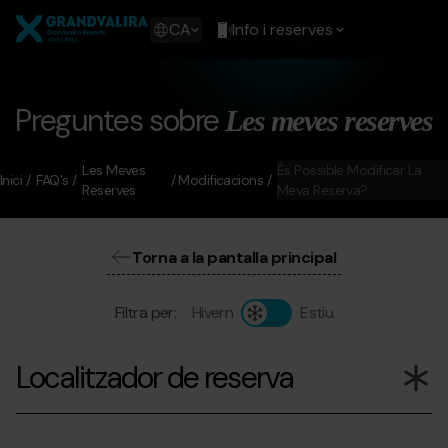
Vés
Grandvalira
al
Show
CA
Info i reserves
contingut
available
languages
Show
message
Preguntes sobre
Les meves reserves
Les Meves
És Possible Modificar La
Inici
FAQ's
Modificacions
Reserves
Meva Reserva?
Torna a la pantalla principal
Filtra per:
Hivern
Estiu
Localitzador de reserva