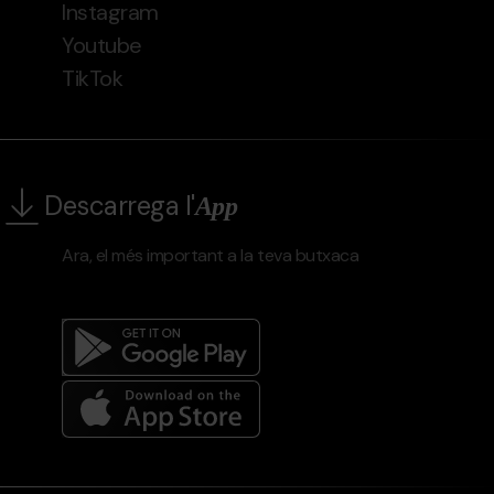
Instagram
Youtube
TikTok
Descarrega l'
App
Ara, el més important a la teva butxaca
Menú
del