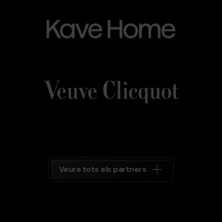
Kave_Home.png
Grandvalira
Kave
Home
Veuve_Clicquot.png
Grandvalira
Veuve
Clicquot
Grandvalira
Veure tots els partners