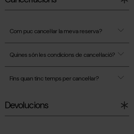
la
meva
reserva?
Com puc cancel·lar la meva reserva?
Com
puc
Quines són les condicions de cancel·lació?
cancel·lar
la
meva
Quines
reserva?
són
Fins quan tinc temps per cancel·lar?
les
condicions
de
Fins
cancel·lació?
quan
Devolucions
tinc
temps
per
cancel·lar?