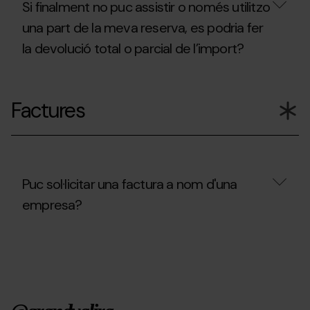
Si finalment no puc assistir o només utilitzo
una part de la meva reserva, es podria fer
la devolució total o parcial de l’import?
Si
finalment
Factures
no
puc
assistir
o
només
utilitzo
una
Puc sol·licitar una factura a nom d'una
part
empresa?
de
la
meva
Puc
reserva,
sol·licitar
es
una
podria
factura
fer
a
la
nom
devolució