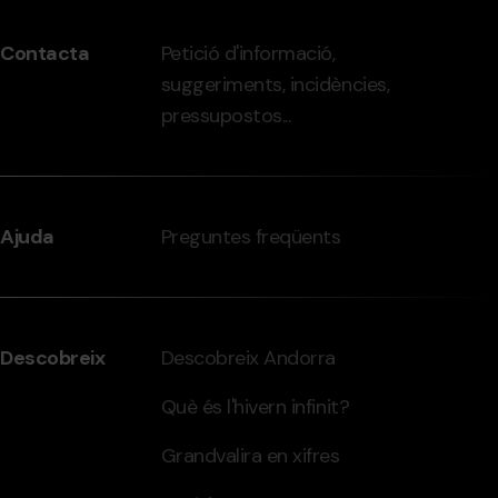
peu
Contacta
Petició d'informació,
-
suggeriments, incidències,
grandvalira.com
pressupostos...
Ajuda
Preguntes freqüents
Descobreix
Descobreix Andorra
Què és l'hivern infinit?
Grandvalira en xifres