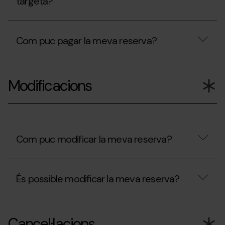
targeta?
estat
rebutjat?
Estan
protegides
Com puc pagar la meva reserva?
les
dades
de
Com
la
puc
meva
Modificacions
pagar
targeta?
la
meva
reserva?
Com puc modificar la meva reserva?
Com
puc
És possible modificar la meva reserva?
modificar
la
meva
És
reserva?
possible
Cancel·lacions
modificar