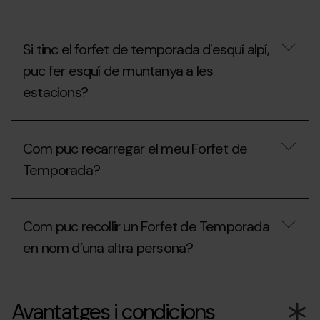
temporada
amb
Amb
pagament
el
fraccionat.
Si tinc el forfet de temporada d'esquí alpí,
Forfet
Què
de
he
puc fer esquí de muntanya a les
Temporada
de
estacions?
Freestyle,
tenir
puc
en
esquiar
compte?
Si
a
tinc
l'estació
Com puc recarregar el meu Forfet de
el
d’Ordino
forfet
Arcalís
Temporada?
de
o
temporada
Pal
d'esquí
Com
Arinsal?
alpí,
puc
Com puc recollir un Forfet de Temporada
puc
recarregar
fer
el
en nom d’una altra persona?
esquí
meu
de
Forfet
muntanya
de
Com
a
Temporada?
puc
Avantatges i condicions
les
recollir
estacions?