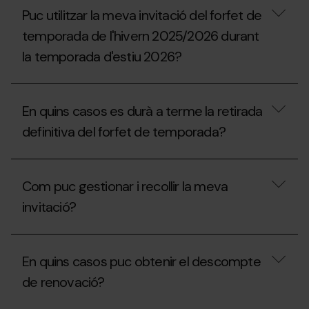
vaig
descomptes
Puc utilitzar la meva invitació del forfet de
gaudir
s’apliquen
durant
a
temporada de l'hivern 2025/2026 durant
la
les
temporada
la temporada d'estiu 2026?
unitats
2025-
familiars?
26
Puc
durant
utilitzar
aquesta
En quins casos es durà a terme la retirada
la
temporada
meva
2026-
definitiva del forfet de temporada?
invitació
27?
del
forfet
En
de
quins
Com puc gestionar i recollir la meva
temporada
casos
de
es
invitació?
l'hivern
durà
2025/2026
a
durant
terme
Com
la
la
puc
En quins casos puc obtenir el descompte
temporada
retirada
gestionar
d'estiu
definitiva
i
de renovació?
2026?
del
recollir
forfet
la