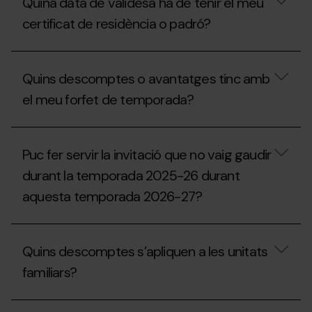
seguir
Quina data de validesa ha de tenir el meu
la
per
meva
certificat de residència o padró?
rebre
invitació,
un
puc
val
sol·licitar
Quina
de
un
data
compensació
Quins descomptes o avantatges tinc amb
duplicat
de
per
a
validesa
el meu forfet de temporada?
a
taquilles?
ha
la
de
temporada
tenir
Quins
2027-
el
descomptes
28?
Puc fer servir la invitació que no vaig gaudir
meu
o
certificat
avantatges
durant la temporada 2025-26 durant
de
tinc
residència
aquesta temporada 2026-27?
amb
o
el
padró?
meu
Puc
forfet
fer
de
Quins descomptes s’apliquen a les unitats
servir
temporada?
la
familiars?
invitació
que
no
Quins