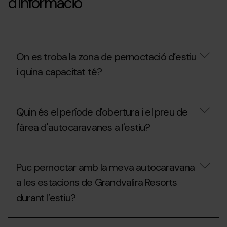
d'informació
On es troba la zona de pernoctació d’estiu
i quina capacitat té?
On
es
Quin és el període d'obertura i el preu de
troba
la
l'àrea d'autocaravanes a l'estiu?
zona
de
pernoctació
Quin
d’estiu
és
Puc pernoctar amb la meva autocaravana
i
el
quina
període
a les estacions de Grandvalira Resorts
capacitat
d'obertura
té?
durant l’estiu?
i
el
preu
Puc
de