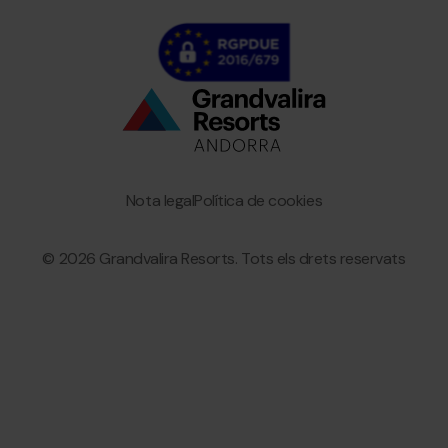
Bottom
menu
Granvalira
Nota legal
Política de cookies
© 2026 Grandvalira Resorts. Tots els drets reservats