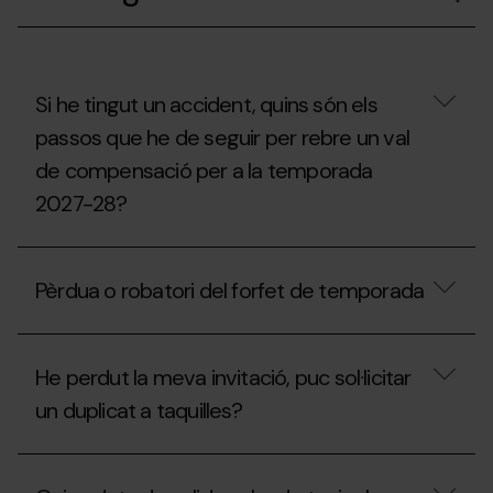
un
Forfet
de
Temporada
en
nom
Si he tingut un accident, quins són els
d’una
passos que he de seguir per rebre un val
altra
persona?
de compensació per a la temporada
2027-28?
Si
he
Pèrdua o robatori del forfet de temporada
tingut
un
accident,
Pèrdua
quins
o
són
He perdut la meva invitació, puc sol·licitar
robatori
els
del
un duplicat a taquilles?
passos
forfet
que
de
he
temporada
He
de
perdut