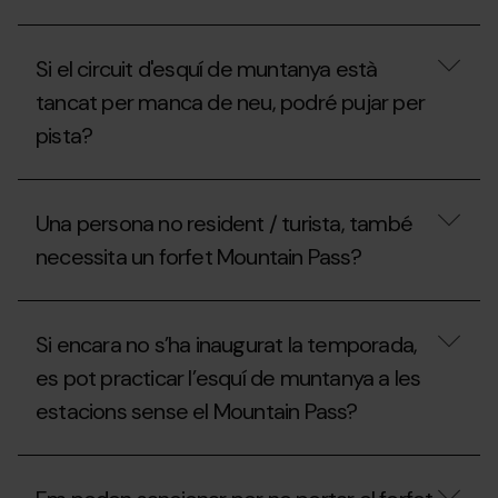
anar-
la
hi
¿Que
Federació
un
inclou
Andorrana
dia,
Si el circuit d'esquí de muntanya està
el
de
què
forfet
Muntanyisme
tancat per manca de neu, podré pujar per
puc
Mountain
(FAM)
fer?
pista?
Pass?
per
treure’m
el
Si
forfet
el
Mountain
Una persona no resident / turista, també
circuit
Pass?
d'esquí
necessita un forfet Mountain Pass?
de
muntanya
està
Una
tancat
persona
Si encara no s’ha inaugurat la temporada,
per
no
manca
resident
es pot practicar l’esquí de muntanya a les
de
/
neu,
estacions sense el Mountain Pass?
turista,
podré
també
pujar
necessita
Si
per
un
encara
pista?
forfet