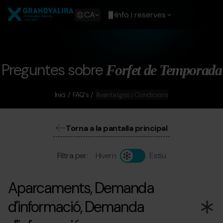
Vés
Grandvalira
al
Show
CA
Info i reserves
contingut
available
languages
Show
message
Preguntes sobre
Forfet de Temporada
Inici
FAQ's
Avantatges i Condicions
Torna a la pantalla principal
Filtra per:
Hivern
Estiu
Aparcaments, Demanda
d'informació, Demanda