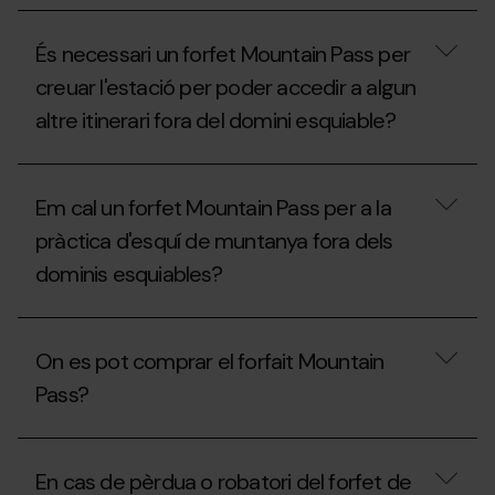
i
de
Quines
raquetes
muntanya
són
de
a
És necessari un forfet Mountain Pass per
les
neu
les
normes
dins
pistes?
creuar l'estació per poder accedir a algun
específiques
les
altre itinerari fora del domini esquiable?
per
estacions
practicar
d'esquí?
l’esquí
És
de
necessari
muntanya
Em cal un forfet Mountain Pass per a la
un
a
forfet
les
pràctica d'esquí de muntanya fora dels
Mountain
estacions
dominis esquiables?
Pass
d’esquí?
per
creuar
Em
l'estació
cal
per
On es pot comprar el forfait Mountain
un
poder
forfet
accedir
Pass?
Mountain
a
Pass
algun
per
On
altre
a
es
itinerari
En cas de pèrdua o robatori del forfet de
la
pot
fora