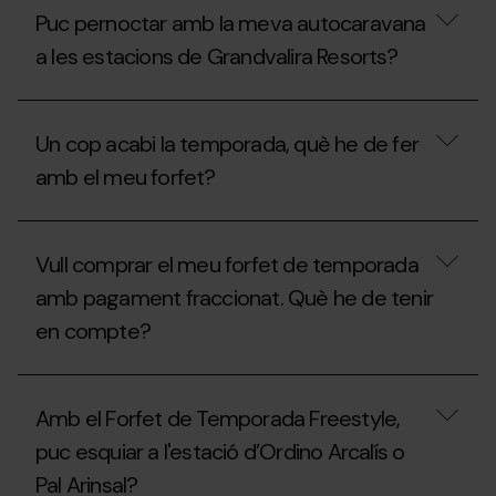
pernoctar
l'àrea
Puc pernoctar amb la meva autocaravana
amb
d'autocaravanes
la
a
a les estacions de Grandvalira Resorts?
meva
l'estiu?
autocaravana
a
Puc
les
pernoctar
Un cop acabi la temporada, què he de fer
estacions
amb
de
la
amb el meu forfet?
Grandvalira
meva
Resorts
autocaravana
durant
a
Un
l’estiu?
les
cop
Vull comprar el meu forfet de temporada
estacions
acabi
de
la
amb pagament fraccionat. Què he de tenir
Grandvalira
temporada,
Resorts?
en compte?
què
he
de
Vull
fer
comprar
amb
Amb el Forfet de Temporada Freestyle,
el
el
meu
meu
puc esquiar a l'estació d’Ordino Arcalís o
forfet
forfet?
Pal Arinsal?
de