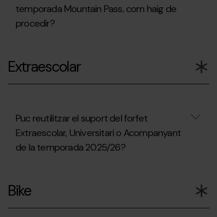
pràctica
comprar
del
temporada Mountain Pass, com haig de
d'esquí
el
domini
de
procedir?
forfait
esquiable?
muntanya
Mountain
fora
Pass?
En
dels
cas
dominis
Extraescolar
de
esquiables?
pèrdua
o
robatori
del
forfet
de
Puc reutilitzar el suport del forfet
temporada
Extraescolar, Universitari o Acompanyant
Mountain
Pass,
de la temporada 2025/26?
com
haig
de
Puc
procedir?
reutilitzar
Bike
el
suport
del
forfet