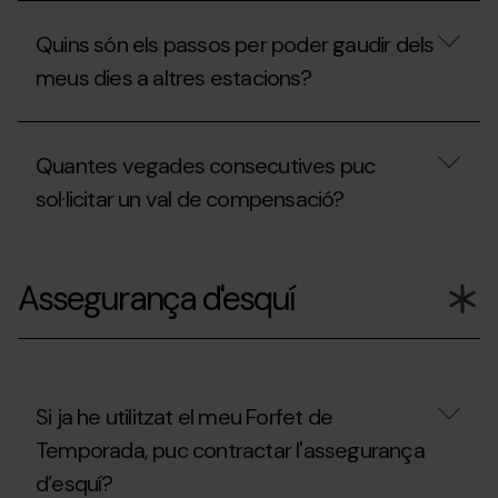
de
meva
En
temporada?
invitació?
quins
Quins són els passos per poder gaudir dels
casos
puc
meus dies a altres estacions?
obtenir
el
descompte
Quins
de
són
Quantes vegades consecutives puc
renovació?
els
passos
sol·licitar un val de compensació?
per
poder
gaudir
Quantes
dels
vegades
Assegurança d'esquí
meus
consecutives
dies
puc
a
sol·licitar
altres
un
estacions?
val
de
compensació?
Si ja he utilitzat el meu Forfet de
Temporada, puc contractar l'assegurança
d’esquí?