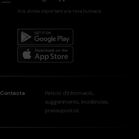
Ara, el més important a la teva butxaca
Menú
del
peu
Contacta
Petició d'informació,
-
suggeriments, incidències,
grandvalira.com
pressupostos...