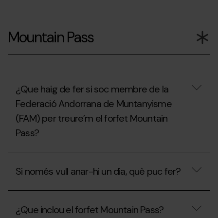
Si
ja
Mountain Pass
he
utilitzat
el
meu
Forfet
de
Temporada,
¿Que haig de fer si soc membre de la
puc
Federació Andorrana de Muntanyisme
contractar
l'assegurança
(FAM) per treure’m el forfet Mountain
d’esquí?
Pass?
¿Que
haig
Si només vull anar-hi un dia, què puc fer?
de
fer
si
Si
soc
només
membre
¿Que inclou el forfet Mountain Pass?
vull
de