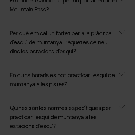
Em poden sancionar per no portar el forfet
no
Mountain
s’ha
Pass?
Mountain Pass?
inaugurat
la
temporada,
Em
es
poden
Per què em cal un forfet per a la pràctica
pot
sancionar
practicar
per
d'esquí de muntanya i raquetes de neu
l’esquí
no
de
dins les estacions d'esquí?
portar
muntanya
el
a
forfet
Per
les
Mountain
què
estacions
Pass?
En quins horaris es pot practicar l’esquí de
em
sense
cal
el
muntanya a les pistes?
un
Mountain
forfet
Pass?
per
En
a
quins
Quines són les normes específiques per
la
horaris
pràctica
es
practicar l’esquí de muntanya a les
d'esquí
pot
de
estacions d’esquí?
practicar
muntanya
l’esquí