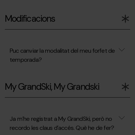
durant
Pal
Puc
la
Arinsal?
utilitzar
temporada
Modificacions
el
d’estiu
forfet
2026?
que
he
comprat
durant
la
Puc canviar la modalitat del meu forfet de
temporada
temporada?
d’hivern
2025/26,
als
Puc
remuntadors
canviar
habilitats
My GrandSki, My Grandski
la
durant
modalitat
temporada
del
d’estiu
meu
2026?
forfet
de
temporada?
Ja m’he registrat a My GrandSki, però no
recordo les claus d’accés. Què he de fer?