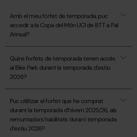
Extraescolar,
Universitari
o
Amb el meu forfet de temporada, puc
Acompanyant
accedir a la Copa del Món UCI de BTT a Pal
de
la
Arinsal?
temporada
2025/26?
Amb
el
Quins forfets de temporada tenen accés
meu
forfet
al Bike Park durant la temporada d’estiu
de
2026?
temporada,
puc
accedir
Quins
a
forfets
la
Puc utilitzar el forfet que he comprat
de
Copa
temporada
del
durant la temporada d’hivern 2025/26, als
tenen
Món
remuntadors habilitats durant temporada
accés
UCI
al
de
d’estiu 2026?
Bike
BTT
Park
a