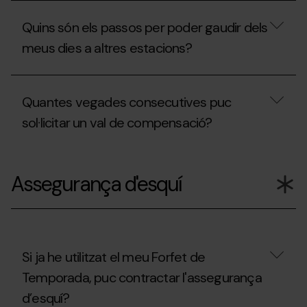
de
meva
En
temporada?
invitació?
quins
Quins són els passos per poder gaudir dels
casos
puc
meus dies a altres estacions?
obtenir
el
descompte
Quins
de
són
Quantes vegades consecutives puc
renovació?
els
passos
sol·licitar un val de compensació?
per
poder
gaudir
Quantes
dels
vegades
Assegurança d'esquí
meus
consecutives
dies
puc
a
sol·licitar
altres
un
estacions?
val
de
compensació?
Si ja he utilitzat el meu Forfet de
Temporada, puc contractar l'assegurança
d’esquí?