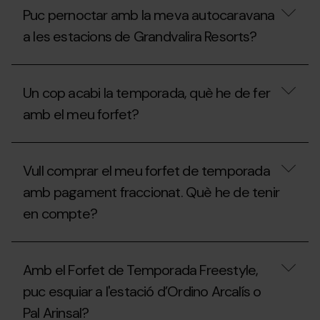
pernoctar
l'àrea
Puc pernoctar amb la meva autocaravana
amb
d'autocaravanes
la
a
a les estacions de Grandvalira Resorts?
meva
l'estiu?
autocaravana
a
Puc
les
pernoctar
Un cop acabi la temporada, què he de fer
estacions
amb
de
la
amb el meu forfet?
Grandvalira
meva
Resorts
autocaravana
durant
a
Un
l’estiu?
les
cop
Vull comprar el meu forfet de temporada
estacions
acabi
de
la
amb pagament fraccionat. Què he de tenir
Grandvalira
temporada,
Resorts?
en compte?
què
he
de
Vull
fer
comprar
amb
Amb el Forfet de Temporada Freestyle,
el
el
meu
meu
puc esquiar a l'estació d’Ordino Arcalís o
forfet
forfet?
Pal Arinsal?
de