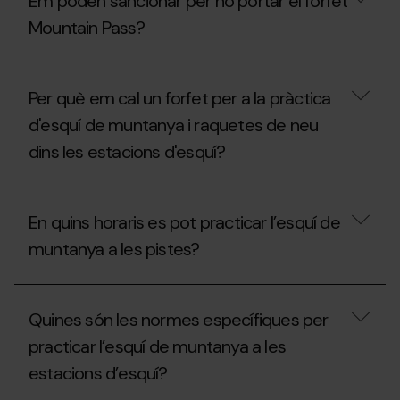
Em poden sancionar per no portar el forfet
no
Mountain
s’ha
Pass?
Mountain Pass?
inaugurat
la
temporada,
Em
es
poden
Per què em cal un forfet per a la pràctica
pot
sancionar
practicar
per
d'esquí de muntanya i raquetes de neu
l’esquí
no
de
dins les estacions d'esquí?
portar
muntanya
el
a
forfet
Per
les
Mountain
què
estacions
Pass?
En quins horaris es pot practicar l’esquí de
em
sense
cal
el
muntanya a les pistes?
un
Mountain
forfet
Pass?
per
En
a
quins
Quines són les normes específiques per
la
horaris
pràctica
es
practicar l’esquí de muntanya a les
d'esquí
pot
de
estacions d’esquí?
practicar
muntanya
l’esquí