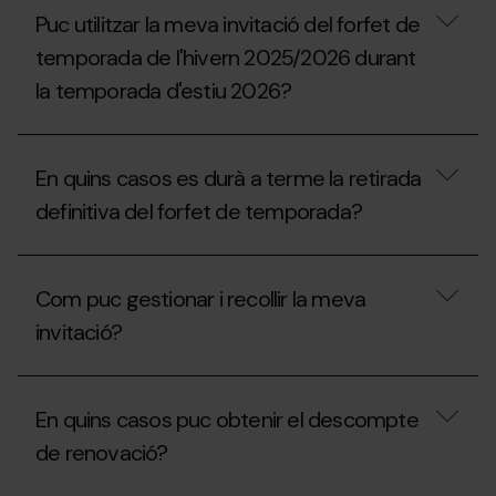
vaig
descomptes
Puc utilitzar la meva invitació del forfet de
gaudir
s’apliquen
durant
a
temporada de l'hivern 2025/2026 durant
la
les
temporada
la temporada d'estiu 2026?
unitats
2025-
familiars?
26
Puc
durant
utilitzar
aquesta
En quins casos es durà a terme la retirada
la
temporada
meva
2026-
definitiva del forfet de temporada?
invitació
27?
del
forfet
En
de
quins
Com puc gestionar i recollir la meva
temporada
casos
de
es
invitació?
l'hivern
durà
2025/2026
a
durant
terme
Com
la
la
puc
En quins casos puc obtenir el descompte
temporada
retirada
gestionar
d'estiu
definitiva
i
de renovació?
2026?
del
recollir
forfet
la