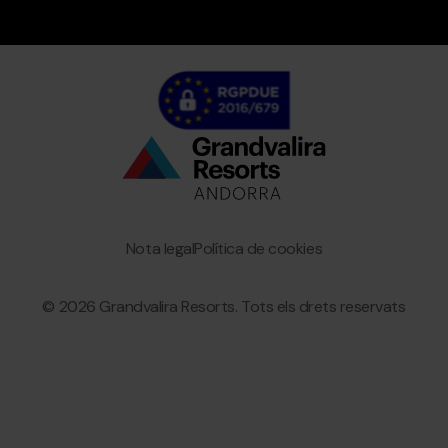
Bottom
menu
Granvalira
Nota legal
Política de cookies
© 2026 Grandvalira Resorts. Tots els drets reservats