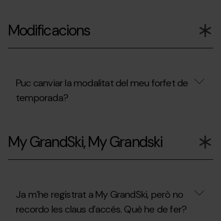
durant
Pal
Puc
la
Arinsal?
utilitzar
temporada
Modificacions
el
d’estiu
forfet
2026?
que
he
comprat
durant
la
Puc canviar la modalitat del meu forfet de
temporada
temporada?
d’hivern
2025/26,
als
Puc
remuntadors
canviar
habilitats
My GrandSki, My Grandski
la
durant
modalitat
temporada
del
d’estiu
meu
2026?
forfet
de
temporada?
Ja m’he registrat a My GrandSki, però no
recordo les claus d’accés. Què he de fer?