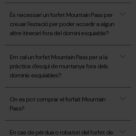
i
de
Quines
raquetes
muntanya
són
de
a
És necessari un forfet Mountain Pass per
les
neu
les
normes
dins
pistes?
creuar l'estació per poder accedir a algun
específiques
les
altre itinerari fora del domini esquiable?
per
estacions
practicar
d'esquí?
l’esquí
És
de
necessari
muntanya
Em cal un forfet Mountain Pass per a la
un
a
forfet
les
pràctica d'esquí de muntanya fora dels
Mountain
estacions
dominis esquiables?
Pass
d’esquí?
per
creuar
Em
l'estació
cal
per
On es pot comprar el forfait Mountain
un
poder
forfet
accedir
Pass?
Mountain
a
Pass
algun
per
On
altre
a
es
itinerari
En cas de pèrdua o robatori del forfet de
la
pot
fora