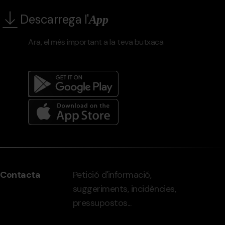
Descarrega l'
App
Ara, el més important a la teva butxaca
Menú
del
peu
Contacta
Petició d'informació,
-
suggeriments, incidències,
grandvalira.com
pressupostos...