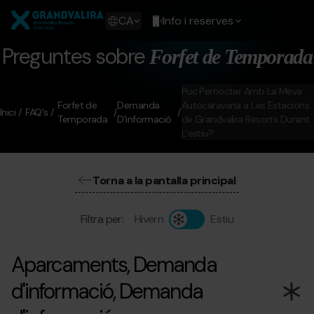
Vés
Grandvalira
al
Show
CA
Info i reserves
contingut
available
languages
Preguntes sobre
Forfet de Temporada
Show
message
Puc Pernoctar Amb La Meva
Forfet de
Demanda
Autocaravana a Les Estacions
Inici
FAQ's
Temporada
D'informació
de Grandvalira Resorts Durant
L’estiu?
Torna a la pantalla principal
Filtra per:
Hivern
Estiu
Aparcaments, Demanda
d'informació, Demanda