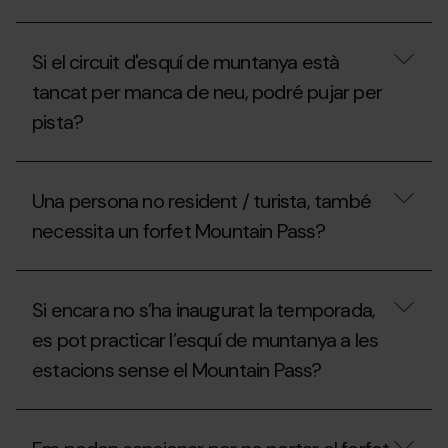
anar-
la
hi
¿Que
Federació
un
inclou
Andorrana
dia,
Si el circuit d'esquí de muntanya està
el
de
què
forfet
Muntanyisme
tancat per manca de neu, podré pujar per
puc
Mountain
(FAM)
fer?
pista?
Pass?
per
treure’m
el
Si
forfet
el
Mountain
Una persona no resident / turista, també
circuit
Pass?
d'esquí
necessita un forfet Mountain Pass?
de
muntanya
està
Una
tancat
persona
Si encara no s’ha inaugurat la temporada,
per
no
manca
resident
es pot practicar l’esquí de muntanya a les
de
/
neu,
estacions sense el Mountain Pass?
turista,
podré
també
pujar
necessita
Si
per
un
encara
pista?
forfet