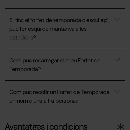
temporada
amb
Amb
pagament
el
fraccionat.
Si tinc el forfet de temporada d'esquí alpí,
Forfet
Què
de
he
puc fer esquí de muntanya a les
Temporada
de
estacions?
Freestyle,
tenir
puc
en
esquiar
compte?
Si
a
tinc
l'estació
Com puc recarregar el meu Forfet de
el
d’Ordino
forfet
Arcalís
Temporada?
de
o
temporada
Pal
d'esquí
Com
Arinsal?
alpí,
puc
Com puc recollir un Forfet de Temporada
puc
recarregar
fer
el
en nom d’una altra persona?
esquí
meu
de
Forfet
muntanya
de
Com
a
Temporada?
puc
Avantatges i condicions
les
recollir
estacions?