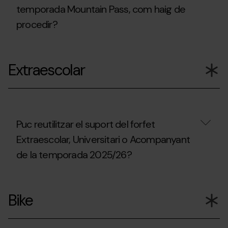
pràctica
comprar
del
temporada Mountain Pass, com haig de
d'esquí
el
domini
de
procedir?
forfait
esquiable?
muntanya
Mountain
fora
Pass?
En
dels
cas
dominis
Extraescolar
de
esquiables?
pèrdua
o
robatori
del
forfet
de
Puc reutilitzar el suport del forfet
temporada
Extraescolar, Universitari o Acompanyant
Mountain
Pass,
de la temporada 2025/26?
com
haig
de
Puc
procedir?
reutilitzar
Bike
el
suport
del
forfet