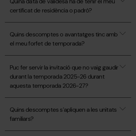
seguir
Quina data de validesa ha de tenir el meu
la
per
meva
certificat de residència o padró?
rebre
invitació,
un
puc
val
sol·licitar
Quina
de
un
data
compensació
Quins descomptes o avantatges tinc amb
duplicat
de
per
a
validesa
el meu forfet de temporada?
a
taquilles?
ha
la
de
temporada
tenir
Quins
2027-
el
descomptes
28?
Puc fer servir la invitació que no vaig gaudir
meu
o
certificat
avantatges
durant la temporada 2025-26 durant
de
tinc
residència
aquesta temporada 2026-27?
amb
o
el
padró?
meu
Puc
forfet
fer
de
Quins descomptes s’apliquen a les unitats
servir
temporada?
la
familiars?
invitació
que
no
Quins