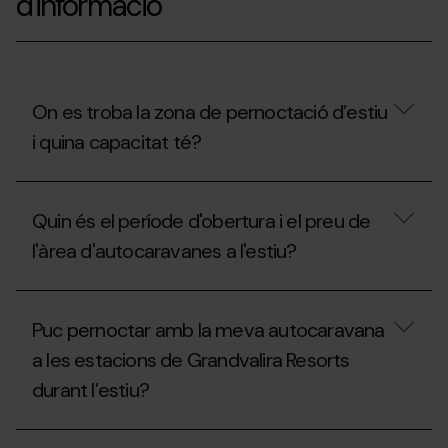
d'informació
On es troba la zona de pernoctació d’estiu
i quina capacitat té?
On
es
Quin és el període d'obertura i el preu de
troba
la
l'àrea d'autocaravanes a l'estiu?
zona
de
pernoctació
Quin
d’estiu
és
Puc pernoctar amb la meva autocaravana
i
el
quina
període
a les estacions de Grandvalira Resorts
capacitat
d'obertura
té?
durant l’estiu?
i
el
preu
Puc
de