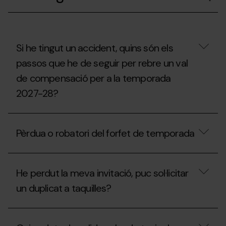
un
Forfet
de
Temporada
en
nom
Si he tingut un accident, quins són els
d’una
passos que he de seguir per rebre un val
altra
persona?
de compensació per a la temporada
2027-28?
Si
he
Pèrdua o robatori del forfet de temporada
tingut
un
accident,
Pèrdua
quins
o
són
He perdut la meva invitació, puc sol·licitar
robatori
els
del
un duplicat a taquilles?
passos
forfet
que
de
he
temporada
He
de
perdut