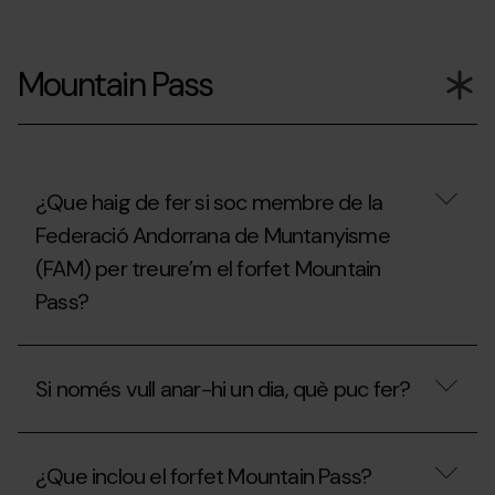
Si
ja
Mountain Pass
he
utilitzat
el
meu
Forfet
de
Temporada,
¿Que haig de fer si soc membre de la
puc
Federació Andorrana de Muntanyisme
contractar
l'assegurança
(FAM) per treure’m el forfet Mountain
d’esquí?
Pass?
¿Que
haig
Si només vull anar-hi un dia, què puc fer?
de
fer
si
Si
soc
només
membre
¿Que inclou el forfet Mountain Pass?
vull
de