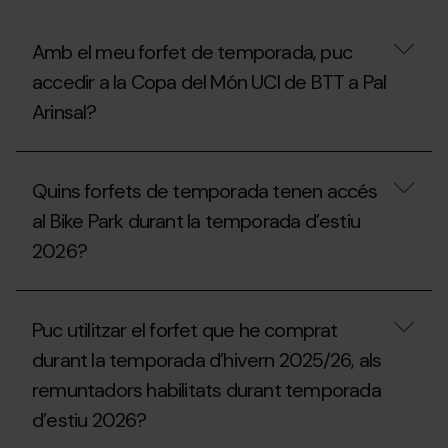
Extraescolar,
Universitari
o
Amb el meu forfet de temporada, puc
Acompanyant
accedir a la Copa del Món UCI de BTT a Pal
de
la
Arinsal?
temporada
2025/26?
Amb
el
Quins forfets de temporada tenen accés
meu
forfet
al Bike Park durant la temporada d’estiu
de
2026?
temporada,
puc
accedir
Quins
a
forfets
la
Puc utilitzar el forfet que he comprat
de
Copa
temporada
del
durant la temporada d’hivern 2025/26, als
tenen
Món
remuntadors habilitats durant temporada
accés
UCI
al
de
d’estiu 2026?
Bike
BTT
Park
a