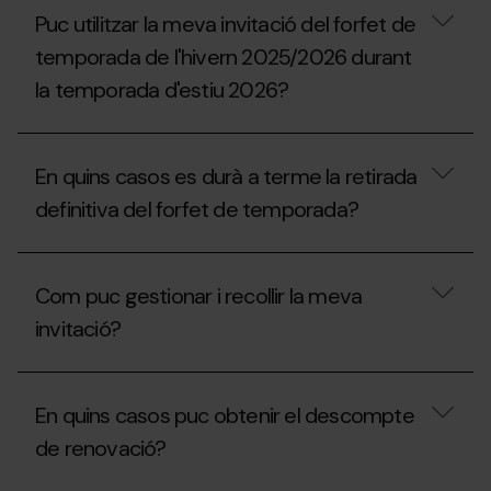
vaig
descomptes
Puc utilitzar la meva invitació del forfet de
gaudir
s’apliquen
durant
a
temporada de l'hivern 2025/2026 durant
la
les
temporada
la temporada d'estiu 2026?
unitats
2025-
familiars?
26
Puc
durant
utilitzar
aquesta
En quins casos es durà a terme la retirada
la
temporada
meva
2026-
definitiva del forfet de temporada?
invitació
27?
del
forfet
En
de
quins
Com puc gestionar i recollir la meva
temporada
casos
de
es
invitació?
l'hivern
durà
2025/2026
a
durant
terme
Com
la
la
puc
En quins casos puc obtenir el descompte
temporada
retirada
gestionar
d'estiu
definitiva
i
de renovació?
2026?
del
recollir
forfet
la