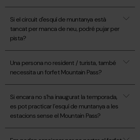
anar-
la
hi
¿Que
Federació
un
inclou
Andorrana
dia,
Si el circuit d'esquí de muntanya està
el
de
què
forfet
Muntanyisme
tancat per manca de neu, podré pujar per
puc
Mountain
(FAM)
fer?
pista?
Pass?
per
treure’m
el
Si
forfet
el
Mountain
Una persona no resident / turista, també
circuit
Pass?
d'esquí
necessita un forfet Mountain Pass?
de
muntanya
està
Una
tancat
persona
Si encara no s’ha inaugurat la temporada,
per
no
manca
resident
es pot practicar l’esquí de muntanya a les
de
/
neu,
estacions sense el Mountain Pass?
turista,
podré
també
pujar
necessita
Si
per
un
encara
pista?
forfet