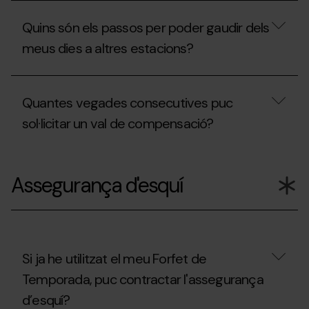
de
meva
En
temporada?
invitació?
quins
Quins són els passos per poder gaudir dels
casos
puc
meus dies a altres estacions?
obtenir
el
descompte
Quins
de
són
Quantes vegades consecutives puc
renovació?
els
passos
sol·licitar un val de compensació?
per
poder
gaudir
Quantes
dels
vegades
Assegurança d'esquí
meus
consecutives
dies
puc
a
sol·licitar
altres
un
estacions?
val
de
compensació?
Si ja he utilitzat el meu Forfet de
Temporada, puc contractar l'assegurança
d’esquí?