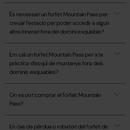
i
de
Quines
raquetes
muntanya
són
de
a
És necessari un forfet Mountain Pass per
les
neu
les
normes
dins
pistes?
creuar l'estació per poder accedir a algun
específiques
les
altre itinerari fora del domini esquiable?
per
estacions
practicar
d'esquí?
l’esquí
És
de
necessari
muntanya
Em cal un forfet Mountain Pass per a la
un
a
forfet
les
pràctica d'esquí de muntanya fora dels
Mountain
estacions
dominis esquiables?
Pass
d’esquí?
per
creuar
Em
l'estació
cal
per
On es pot comprar el forfait Mountain
un
poder
forfet
accedir
Pass?
Mountain
a
Pass
algun
per
On
altre
a
es
itinerari
En cas de pèrdua o robatori del forfet de
la
pot
fora