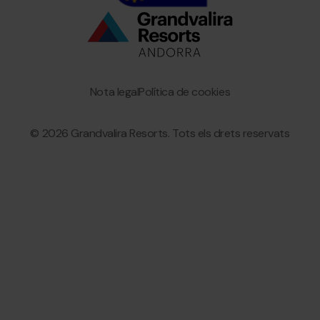
Bottom
menu
Granvalira
Nota legal
Política de cookies
© 2026 Grandvalira Resorts. Tots els drets reservats