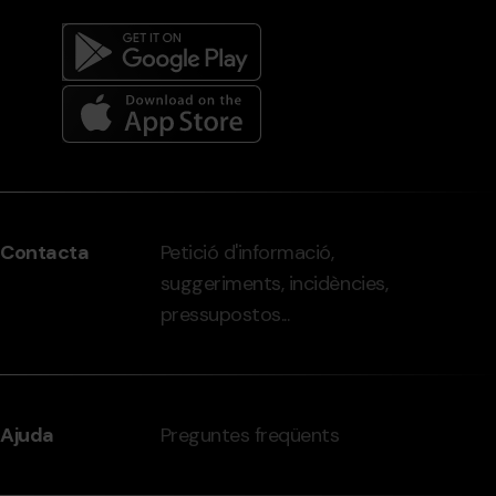
Menú
del
peu
Contacta
Petició d'informació,
-
suggeriments, incidències,
grandvalira.com
pressupostos...
Ajuda
Preguntes freqüents