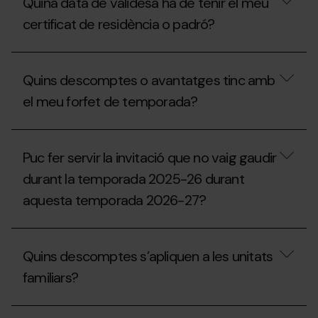
seguir
Quina data de validesa ha de tenir el meu
la
per
meva
certificat de residència o padró?
rebre
invitació,
un
puc
val
sol·licitar
Quina
de
un
data
compensació
Quins descomptes o avantatges tinc amb
duplicat
de
per
a
validesa
el meu forfet de temporada?
a
taquilles?
ha
la
de
temporada
tenir
Quins
2027-
el
descomptes
28?
Puc fer servir la invitació que no vaig gaudir
meu
o
certificat
avantatges
durant la temporada 2025-26 durant
de
tinc
residència
aquesta temporada 2026-27?
amb
o
el
padró?
meu
Puc
forfet
fer
de
Quins descomptes s’apliquen a les unitats
servir
temporada?
la
familiars?
invitació
que
no
Quins