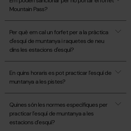
Em poden sancionar per no portar el forfet
no
Mountain
s’ha
Pass?
Mountain Pass?
inaugurat
la
temporada,
Em
es
poden
Per què em cal un forfet per a la pràctica
pot
sancionar
practicar
per
d'esquí de muntanya i raquetes de neu
l’esquí
no
de
dins les estacions d'esquí?
portar
muntanya
el
a
forfet
Per
les
Mountain
què
estacions
Pass?
En quins horaris es pot practicar l’esquí de
em
sense
cal
el
muntanya a les pistes?
un
Mountain
forfet
Pass?
per
En
a
quins
Quines són les normes específiques per
la
horaris
pràctica
es
practicar l’esquí de muntanya a les
d'esquí
pot
de
estacions d’esquí?
practicar
muntanya
l’esquí