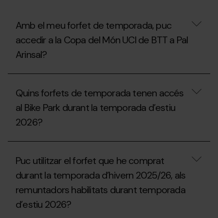
Extraescolar,
Universitari
o
Amb el meu forfet de temporada, puc
Acompanyant
accedir a la Copa del Món UCI de BTT a Pal
de
la
Arinsal?
temporada
2025/26?
Amb
el
Quins forfets de temporada tenen accés
meu
forfet
al Bike Park durant la temporada d’estiu
de
2026?
temporada,
puc
accedir
Quins
a
forfets
la
Puc utilitzar el forfet que he comprat
de
Copa
temporada
del
durant la temporada d’hivern 2025/26, als
tenen
Món
remuntadors habilitats durant temporada
accés
UCI
al
de
d’estiu 2026?
Bike
BTT
Park
a