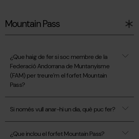
Si
ja
Mountain Pass
he
utilitzat
el
meu
Forfet
de
Temporada,
¿Que haig de fer si soc membre de la
puc
Federació Andorrana de Muntanyisme
contractar
l'assegurança
(FAM) per treure’m el forfet Mountain
d’esquí?
Pass?
¿Que
haig
Si només vull anar-hi un dia, què puc fer?
de
fer
si
Si
soc
només
membre
¿Que inclou el forfet Mountain Pass?
vull
de