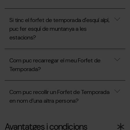
temporada
amb
Amb
pagament
el
fraccionat.
Si tinc el forfet de temporada d'esquí alpí,
Forfet
Què
de
he
puc fer esquí de muntanya a les
Temporada
de
estacions?
Freestyle,
tenir
puc
en
esquiar
compte?
Si
a
tinc
l'estació
Com puc recarregar el meu Forfet de
el
d’Ordino
forfet
Arcalís
Temporada?
de
o
temporada
Pal
d'esquí
Com
Arinsal?
alpí,
puc
Com puc recollir un Forfet de Temporada
puc
recarregar
fer
el
en nom d’una altra persona?
esquí
meu
de
Forfet
muntanya
de
Com
a
Temporada?
puc
Avantatges i condicions
les
recollir
estacions?