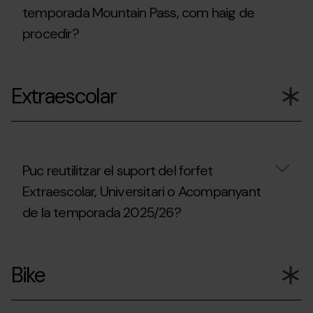
pràctica
comprar
del
temporada Mountain Pass, com haig de
d'esquí
el
domini
de
procedir?
forfait
esquiable?
muntanya
Mountain
fora
Pass?
En
dels
cas
dominis
Extraescolar
de
esquiables?
pèrdua
o
robatori
del
forfet
de
Puc reutilitzar el suport del forfet
temporada
Extraescolar, Universitari o Acompanyant
Mountain
Pass,
de la temporada 2025/26?
com
haig
de
Puc
procedir?
reutilitzar
Bike
el
suport
del
forfet