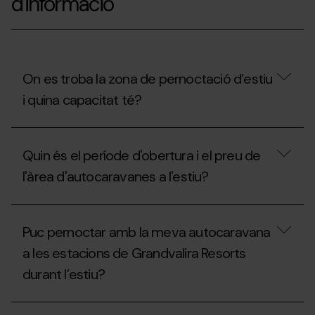
d'informació
On es troba la zona de pernoctació d’estiu
i quina capacitat té?
On
es
Quin és el període d'obertura i el preu de
troba
la
l'àrea d'autocaravanes a l'estiu?
zona
de
pernoctació
Quin
d’estiu
és
Puc pernoctar amb la meva autocaravana
i
el
quina
període
a les estacions de Grandvalira Resorts
capacitat
d'obertura
té?
durant l’estiu?
i
el
preu
Puc
de