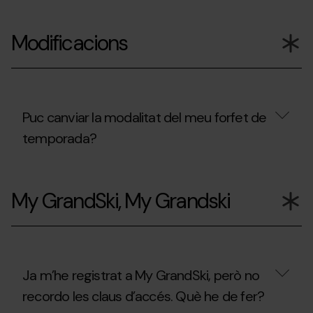
durant
Pal
Puc
la
Arinsal?
utilitzar
temporada
Modificacions
el
d’estiu
forfet
2026?
que
he
comprat
durant
la
Puc canviar la modalitat del meu forfet de
temporada
temporada?
d’hivern
2025/26,
als
Puc
remuntadors
canviar
habilitats
My GrandSki, My Grandski
la
durant
modalitat
temporada
del
d’estiu
meu
2026?
forfet
de
temporada?
Ja m’he registrat a My GrandSki, però no
recordo les claus d’accés. Què he de fer?