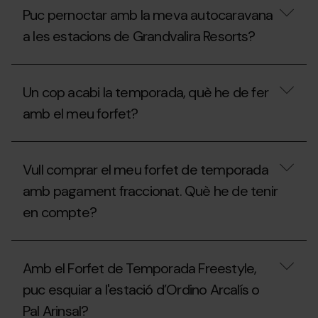
pernoctar
l'àrea
Puc pernoctar amb la meva autocaravana
amb
d'autocaravanes
la
a
a les estacions de Grandvalira Resorts?
meva
l'estiu?
autocaravana
a
Puc
les
pernoctar
Un cop acabi la temporada, què he de fer
estacions
amb
de
la
amb el meu forfet?
Grandvalira
meva
Resorts
autocaravana
durant
a
Un
l’estiu?
les
cop
Vull comprar el meu forfet de temporada
estacions
acabi
de
la
amb pagament fraccionat. Què he de tenir
Grandvalira
temporada,
Resorts?
en compte?
què
he
de
Vull
fer
comprar
amb
Amb el Forfet de Temporada Freestyle,
el
el
meu
meu
puc esquiar a l'estació d’Ordino Arcalís o
forfet
forfet?
Pal Arinsal?
de