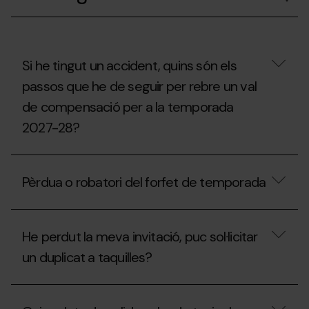
un
Forfet
de
Temporada
en
nom
Si he tingut un accident, quins són els
d’una
passos que he de seguir per rebre un val
altra
persona?
de compensació per a la temporada
2027-28?
Si
he
Pèrdua o robatori del forfet de temporada
tingut
un
accident,
Pèrdua
quins
o
són
He perdut la meva invitació, puc sol·licitar
robatori
els
del
un duplicat a taquilles?
passos
forfet
que
de
he
temporada
He
de
perdut