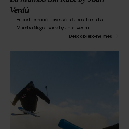
Verdú
Esport, emoció i diversió a la neu: torna La
Mamba Negra Race by Joan Verdú
Descobreix-ne més
mmirophoto-
Grandvalira
Doll
3203-
Day
2.jpg
al
pere