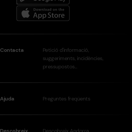
Menú
del
peu
Contacta
Petició d'informació,
-
suggeriments, incidències,
grandvalira.com
pressupostos...
Ajuda
Preguntes freqüents
Descobreix
Descobreix Andorra