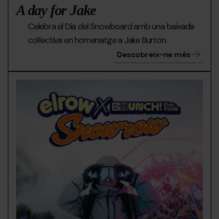
A day for Jake
Celebra el Dia del Snowboard amb una baixada
col·lectiva en homenatge a Jake Burton.
Descobreix-ne més
02
Grandvalira
El
Bànner
row
Web

Grandvalira
x
SnowRow_960x600
px.jpg