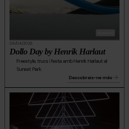
peretol
04/04/2026
Dollo Day by Henrik Harlaut
Freestyle, trucs i festa amb Henrik Harlaut al
Sunset Park.
Descobreix-ne més
HIBERNATION.jpg
Grandvalira
Hibe