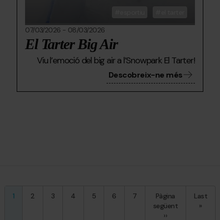
esportiu
el tarter
07/03/2026
-
08/03/2026
El Tarter Big Air
Viu l’emoció del big air a l’Snowpark El Tarter!
Descobreix-ne més
Pàgina
1
Pàgina
2
Pàgina
3
Pàgina
4
Pàgina
5
Pàgina
6
Pàgina
7
Pàgina
Última
Last
actual
següent
pàgina
»
››