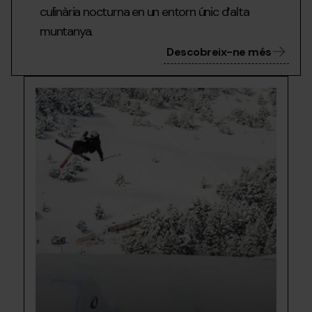
culinària nocturna en un entorn únic d’alta
muntanya.
Descobreix-ne més
BIG-
Grandvalira
Big
IAR-
Air
TARTER.jpg
El
Tarter