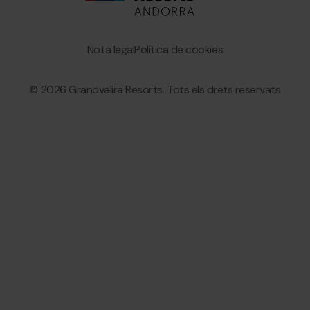
Bottom
menu
Granvalira
Nota legal
Política de cookies
© 2026 Grandvalira Resorts. Tots els drets reservats