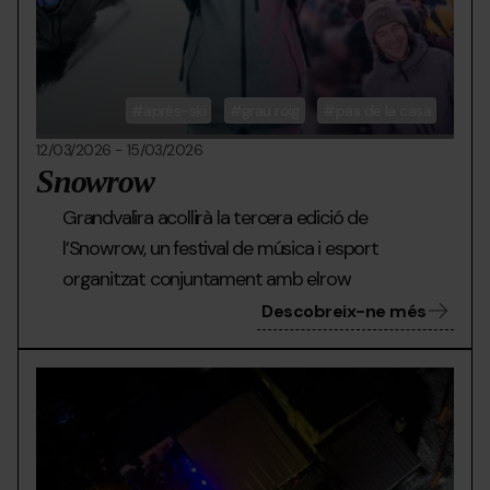
aprés-ski
grau roig
pas de la casa
12/03/2026
-
15/03/2026
Snowrow
Grandvalira acollirà la tercera edició de
l’Snowrow, un festival de música i esport
organitzat conjuntament amb elrow
Descobreix-ne més
LLAC-
Grandvalira
Llac
DELS-
d
P.jpg
epe