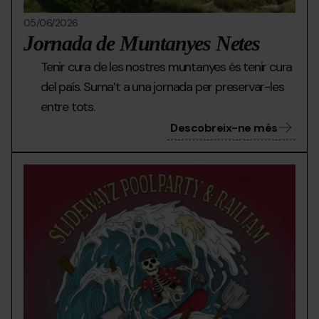
05/06/2026
Jornada de Muntanyes Netes
Tenir cura de les nostres muntanyes és tenir cura
del país. Suma’t a una jornada per preservar-les
entre tots.
Descobreix-ne més
PERETOL-
Grandvalira
Pere
POOL-
pool
PARTY-
part
dilluns-
6_page-
0001-
(1).jpg