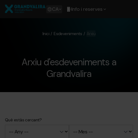
Vés
Grandvalira
al
Show
CA
Info i reserves
contingut
available
languages
Show
message
Inici
Esdeveniments
Arxiu
Arxiu d'esdeveniments a
Grandvalira
Què estàs cercant?
Valid
date