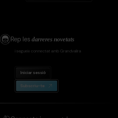
Rep les
darreres novetats
i segueix connectat amb Grandvalira
Iniciar sessió
Subscriu-te