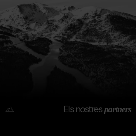
Els nostres
partners
Coca
Grandvalira
Coca
cola
cola