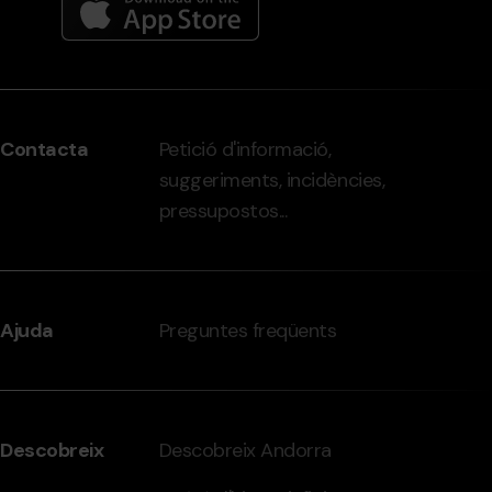
Menú
del
peu
Contacta
Petició d'informació,
-
suggeriments, incidències,
grandvalira.com
pressupostos...
Ajuda
Preguntes freqüents
Descobreix
Descobreix Andorra