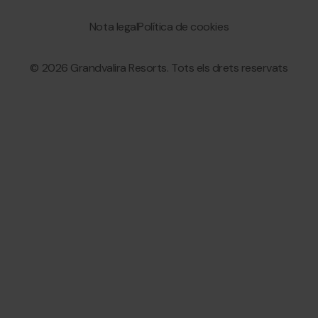
menu
Granvalira
Nota legal
Política de cookies
© 2026 Grandvalira Resorts. Tots els drets reservats