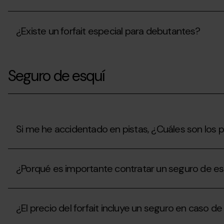
para
medio
en
acceder
día?
¿Dónde
Grandvalira?
a
puedo
pistas?
¿Existe un forfait especial para debutantes?
recoger
los
forfaits
¿Existe
y
un
servicios
Seguro de esquí
forfait
que
especial
he
para
comprado?
debutantes?
Si me he accidentado en pistas, ¿Cuáles son los 
Si
me
¿Porqué es importante contratar un seguro de es
he
accidentado
en
¿Porqué
pistas,
es
¿Cuáles
¿El precio del forfait incluye un seguro en caso de
importante
son
contratar