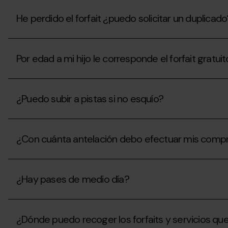
He perdido el forfait ¿puedo solicitar un duplicado
He
perdido
Por edad a mi hijo le corresponde el forfait gratu
el
forfait
¿puedo
Por
solicitar
edad
un
¿Puedo subir a pistas si no esquío?
a
duplicado?
mi
hijo
¿Puedo
le
subir
corresponde
¿Con cuánta antelación debo efectuar mis compra
a
el
pistas
forfait
si
¿Con
gratuito,
no
cuánta
¿Es
esquío?
¿Hay pases de medio día?
antelación
necesario
debo
que
efectuar
tenga
¿Hay
mis
el
pases
compras
¿Dónde puedo recoger los forfaits y servicios q
pase
de
online