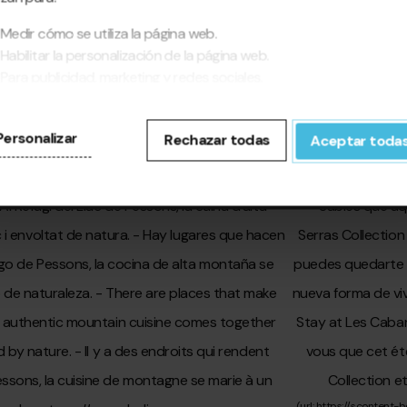
Medir cómo se utiliza la página web.
Habilitar la personalización de la página web.
Para publicidad, marketing y redes sociales.
pinchar en 'Aceptar todas', permite la instalación de las cookies. Si
fieres configurarlas tú mismo, pincha en 'Configurar'.
Personalizar
Rechazar todas
Aceptar toda