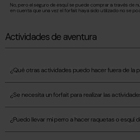
los
un
¿El
No, pero el seguro de esquí se puede comprar a través de nue
pasos
seguro
precio
en cuenta que una vez el forfait haya sido utilizado no se po
a
de
del
seguir?
esquí?
forfait
incluye
un
Actividades de aventura
seguro
en
caso
de
accidente
en
¿Qué otras actividades puedo hacer fuera de la 
las
pistas?
¿Qué
otras
¿Se necesita un forfait para realizar las activida
actividades
puedo
hacer
¿Se
fuera
necesita
de
¿Puedo llevar mi perro a hacer raquetas o esquí
un
la
forfait
práctica
para
¿Puedo
del
realizar
llevar