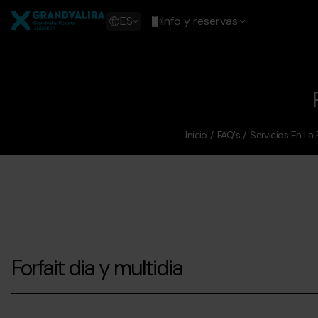
Pasar
Grandvalira
al
Show
ES
Info y reservas
contenido
available
principal
languages
Mostrar
mensaje
Inicio
FAQ's
Servicios En La
Forfait dia y multidia